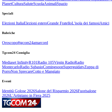
Planet
Cultura
Salute
Scuola
Animali
Spazio
Speciali
Elezioni Italia
Elezioni estero
Grande Fratello
L'isola dei famosi
Amici
Rubriche
Oroscopo
#tgcom24amarcord
Tgcom24 Consiglia
Mediaset Infinity
R101
Radio 105
Virgin Radio
Radio
Montecarlo
Radio Subasio
Comingsoon
Superguidatv
Zuppa di
Porro
Non Sprecare
Cotto e Mangiato
Eventi
Identità Golose 2026
Salone del Risparmio 2026
Fuorisalone
2026
L'Artigiano in Fiera 2025