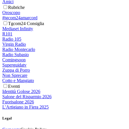
Amici
Rubriche
Oroscopo
#tgcom24amarcord
Tgcom24 Consiglia
Mediaset Infinity
R101
Radio 105
Virgin Radio
Radio Montecarlo
Radio Subasio
Comingsoon
Superguidatv
Zuppa di Porro
Non Sprecare
Cotto e Mangiato
Eventi
Identità Golose 2026
Salone del Risparmio 2026
Fuorisalone 2026
L'Artigiano in Fiera 2025
Legal