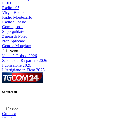
R101
Radio 105
Virgin Radio
Radio Montecarlo
Radio Subasio
Comingsoon
Superguidatv
Zuppa di Porro
Non Sprecare
Cotto e Mangiato
Eventi
Identità Golose 2026
Salone del Risparmio 2026
Fuorisalone 2026
L'Artigiano in Fiera 2025
Seguici su
Sezioni
Cronaca