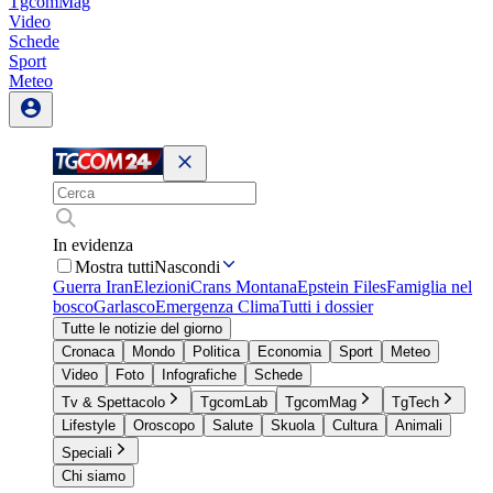
TgcomMag
Video
Schede
Sport
Meteo
In evidenza
Mostra tutti
Nascondi
Guerra Iran
Elezioni
Crans Montana
Epstein Files
Famiglia nel
bosco
Garlasco
Emergenza Clima
Tutti i dossier
Tutte le notizie del giorno
Cronaca
Mondo
Politica
Economia
Sport
Meteo
Video
Foto
Infografiche
Schede
Tv & Spettacolo
TgcomLab
TgcomMag
TgTech
Lifestyle
Oroscopo
Salute
Skuola
Cultura
Animali
Speciali
Chi siamo