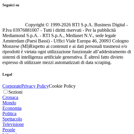
Seguici su
Copyright © 1999-
2026
RTI S.p.A. Business Digital -
P.Iva 03976881007 - Tutti i diritti riservati - Per la pubblicità
Mediamond S.p.A. - RTI S.p.A., Mediaset N.V., sede legale
Amsterdam (Paesi Bassi) - Uffici Viale Europa 46, 20093 Cologno
Monzese (MI)
Rispetto ai contenuti e ai dati personali trasmessi e/o
riprodotti è vietata ogni utilizzazione funzionale all’addestramento di
sistemi di intelligenza artificiale generativa. È altresì fatto divieto
espresso di utilizzare mezzi automatizzati di data scraping.
Legal
Corporate
Privacy Policy
Cookie Policy
Sezioni
Cronaca
Mondo
Economia
Politica
Spettacolo
Televisione
People