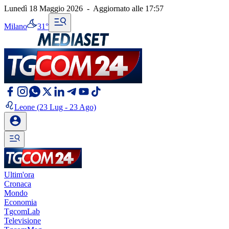
Lunedì 18 Maggio 2026
-
Aggiornato alle
17:57
Milano
31°
Leone
(23 Lug - 23 Ago)
Ultim'ora
Cronaca
Mondo
Economia
TgcomLab
Televisione