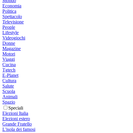
Mondo
Economia
Politica
Spettacolo
Televisione
People
Lifestyle
Videogiochi
Donne
Magazine
Motori
Viaggi
Cucina
Tgtech
E-Planet
Cultura
Salute
Scuola
Animali
Spazio
Speciali
Elezioni Italia
Elezioni estero
Grande Fratello
L'isola dei famosi