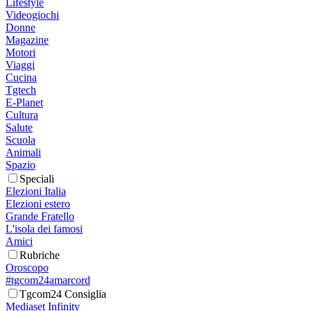
Lifestyle
Videogiochi
Donne
Magazine
Motori
Viaggi
Cucina
Tgtech
E-Planet
Cultura
Salute
Scuola
Animali
Spazio
Speciali
Elezioni Italia
Elezioni estero
Grande Fratello
L'isola dei famosi
Amici
Rubriche
Oroscopo
#tgcom24amarcord
Tgcom24 Consiglia
Mediaset Infinity