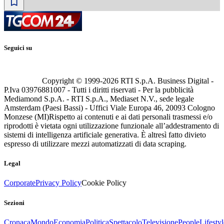
Seguici su
Copyright © 1999-
2026
RTI S.p.A. Business Digital -
P.Iva 03976881007 - Tutti i diritti riservati - Per la pubblicità
Mediamond S.p.A. - RTI S.p.A., Mediaset N.V., sede legale
Amsterdam (Paesi Bassi) - Uffici Viale Europa 46, 20093 Cologno
Monzese (MI)
Rispetto ai contenuti e ai dati personali trasmessi e/o
riprodotti è vietata ogni utilizzazione funzionale all’addestramento di
sistemi di intelligenza artificiale generativa. È altresì fatto divieto
espresso di utilizzare mezzi automatizzati di data scraping.
Legal
Corporate
Privacy Policy
Cookie Policy
Sezioni
Cronaca
Mondo
Economia
Politica
Spettacolo
Televisione
People
Lifestyl