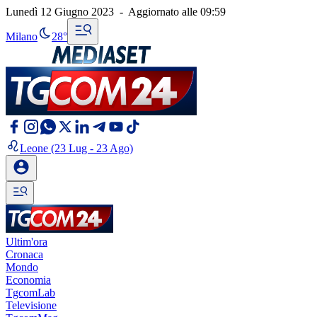
Lunedì 12 Giugno 2023
-
Aggiornato alle
09:59
Milano
28°
Leone
(23 Lug - 23 Ago)
Ultim'ora
Cronaca
Mondo
Economia
TgcomLab
Televisione