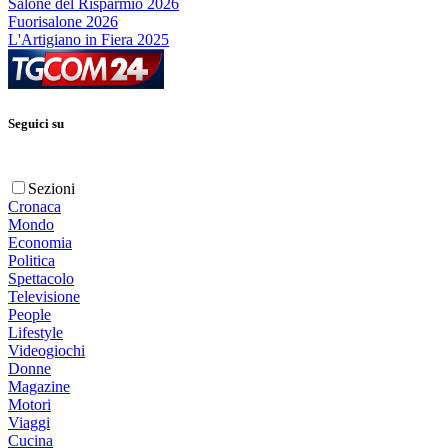
Salone del Risparmio 2026
Fuorisalone 2026
L'Artigiano in Fiera 2025
Seguici su
Sezioni
Cronaca
Mondo
Economia
Politica
Spettacolo
Televisione
People
Lifestyle
Videogiochi
Donne
Magazine
Motori
Viaggi
Cucina