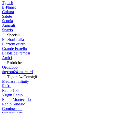
Tgtech
E-Planet
Cultura
Salute
Scuola
Animali
Spazio
Speciali
Elezioni Italia
Elezioni estero
Grande Fratello
L'isola dei famosi
Amici
Rubriche
Oroscopo
#tgcom24amarcord
Tgcom24 Consiglia
Mediaset Infinity
R101
Radio 105
Virgin Radio
Radio Montecarlo
Radio Subasio
Comingsoon