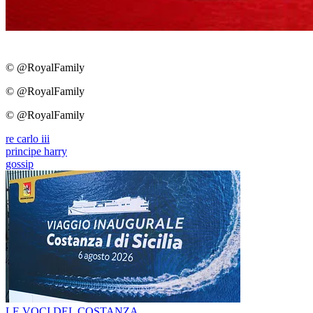
© @RoyalFamily
© @RoyalFamily
© @RoyalFamily
re carlo iii
principe harry
gossip
LE VOCI DEL COSTANZA