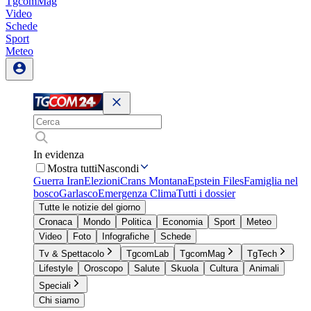
TgcomMag
Video
Schede
Sport
Meteo
In evidenza
Mostra tutti
Nascondi
Guerra Iran
Elezioni
Crans Montana
Epstein Files
Famiglia nel
bosco
Garlasco
Emergenza Clima
Tutti i dossier
Tutte le notizie del giorno
Cronaca
Mondo
Politica
Economia
Sport
Meteo
Video
Foto
Infografiche
Schede
Tv & Spettacolo
TgcomLab
TgcomMag
TgTech
Lifestyle
Oroscopo
Salute
Skuola
Cultura
Animali
Speciali
Chi siamo