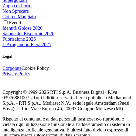
Superguidatv
Zuppa di Porro
Non Sprecare
Cotto e Mangiato
Eventi
Identità Golose 2026
Salone del Risparmio 2026
Fuorisalone 2026
L'Artigiano in Fiera 2025
Legal
Corporate
Cookie Policy
Privacy Policy
Copyright © 1999-
2026
RTI S.p.A. Business Digital - P.Iva
03976881007 - Tutti i diritti riservati - Per la pubblicità Mediamond
S.p.A. - RTI S.p.A., Mediaset N.V., sede legale Amsterdam (Paesi
Bassi) - Uffici Viale Europa 46, 20093 Cologno Monzese (MI)
Rispetto ai contenuti e ai dati personali trasmessi e/o riprodotti è
vietata ogni utilizzazione funzionale all’addestramento di sistemi di
intelligenza artificiale generativa. È altresì fatto divieto espresso di
utilizzare mezzi automatizzati di data scraping.