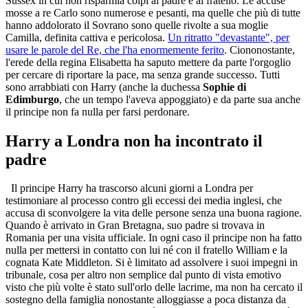
Sussex in cui non risparmia colpi al padre e al fratello. Le accuse
mosse a re Carlo sono numerose e pesanti, ma quelle che più di tutte
hanno addolorato il Sovrano sono quelle rivolte a sua moglie
Camilla, definita cattiva e pericolosa.
Un ritratto "devastante", per
usare le parole del Re, che l'ha enormemente ferito
. Ciononostante,
l'erede della regina Elisabetta ha saputo mettere da parte l'orgoglio
per cercare di riportare la pace, ma senza grande successo. Tutti
sono arrabbiati con Harry (anche la duchessa
Sophie di
Edimburgo
, che un tempo l'aveva appoggiato) e da parte sua anche
il principe non fa nulla per farsi perdonare.
Harry a Londra non ha incontrato il
padre
Il principe Harry ha trascorso alcuni giorni a Londra per
testimoniare al processo contro gli eccessi dei media inglesi, che
accusa di sconvolgere la vita delle persone senza una buona ragione.
Quando è arrivato in Gran Bretagna, suo padre si trovava in
Romania per una visita ufficiale. In ogni caso il principe non ha fatto
nulla per mettersi in contatto con lui né con il fratello William e la
cognata Kate Middleton. Si è limitato ad assolvere i suoi impegni in
tribunale, cosa per altro non semplice dal punto di vista emotivo
visto che più volte è stato sull'orlo delle lacrime, ma non ha cercato il
sostegno della famiglia nonostante alloggiasse a poca distanza da