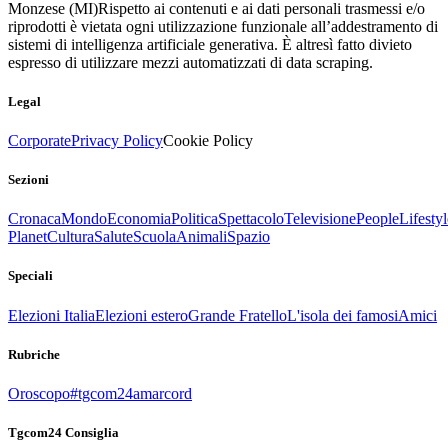
Monzese (MI)
Rispetto ai contenuti e ai dati personali trasmessi e/o
riprodotti è vietata ogni utilizzazione funzionale all’addestramento di
sistemi di intelligenza artificiale generativa. È altresì fatto divieto
espresso di utilizzare mezzi automatizzati di data scraping.
Legal
Corporate
Privacy Policy
Cookie Policy
Sezioni
Cronaca
Mondo
Economia
Politica
Spettacolo
Televisione
People
Lifestyl
Planet
Cultura
Salute
Scuola
Animali
Spazio
Speciali
Elezioni Italia
Elezioni estero
Grande Fratello
L'isola dei famosi
Amici
Rubriche
Oroscopo
#tgcom24amarcord
Tgcom24 Consiglia