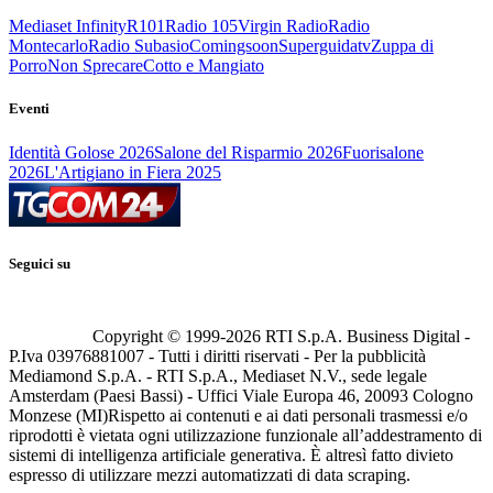
Mediaset Infinity
R101
Radio 105
Virgin Radio
Radio
Montecarlo
Radio Subasio
Comingsoon
Superguidatv
Zuppa di
Porro
Non Sprecare
Cotto e Mangiato
Eventi
Identità Golose 2026
Salone del Risparmio 2026
Fuorisalone
2026
L'Artigiano in Fiera 2025
Seguici su
Copyright © 1999-
2026
RTI S.p.A. Business Digital -
P.Iva 03976881007 - Tutti i diritti riservati - Per la pubblicità
Mediamond S.p.A. - RTI S.p.A., Mediaset N.V., sede legale
Amsterdam (Paesi Bassi) - Uffici Viale Europa 46, 20093 Cologno
Monzese (MI)
Rispetto ai contenuti e ai dati personali trasmessi e/o
riprodotti è vietata ogni utilizzazione funzionale all’addestramento di
sistemi di intelligenza artificiale generativa. È altresì fatto divieto
espresso di utilizzare mezzi automatizzati di data scraping.