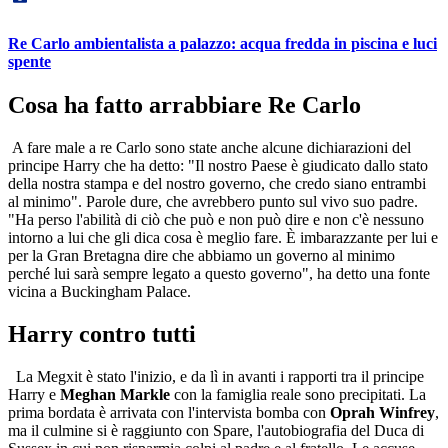
Re Carlo ambientalista a palazzo: acqua fredda in piscina e luci
spente
Cosa ha fatto arrabbiare Re Carlo
A fare male a re Carlo sono state anche alcune dichiarazioni del
principe Harry che ha detto: "Il nostro Paese è giudicato dallo stato
della nostra stampa e del nostro governo, che credo siano entrambi
al minimo". Parole dure, che avrebbero punto sul vivo suo padre.
"Ha perso l'abilità di ciò che può e non può dire e non c'è nessuno
intorno a lui che gli dica cosa è meglio fare. È imbarazzante per lui e
per la Gran Bretagna dire che abbiamo un governo al minimo
perché lui sarà sempre legato a questo governo", ha detto una fonte
vicina a Buckingham Palace.
Harry contro tutti
La Megxit è stato l'inizio, e da lì in avanti i rapporti tra il principe
Harry e
Meghan Markle
con la famiglia reale sono precipitati. La
prima bordata è arrivata con l'intervista bomba con
Oprah Winfrey
,
ma il culmine si è raggiunto con Spare, l'autobiografia del Duca di