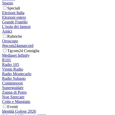
Spazio
Speciali
Elezioni Italia
Elezioni estero
Grande Fratello
L'isola dei famosi
Amici
Rubriche
Oroscopo
#tgcom24amarcord
Tgcom24 Consiglia
Mediaset Infinity
R101
Radio 105
Virgin Radio
Radio Montecarlo
Radio Subasio
Comingsoon
Superguidatv
Zuppa di Porro
Non Sprecare
Cotto e Mangiato
Eventi
Identità Golose 2026