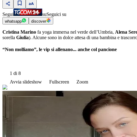
Segui
su
Seguici su
whatsapp
discover
Cristina Marino
fa yoga immersa nel verde dell’Umbria,
Alena Ser
sorella
Giulia
). Alcune sono in dolce attesa di una bambina e trascorr
“Non molliamo”, le vip si allenano... anche col pancione
1
di 8
Avvia slideshow
Fullscreen
Zoom