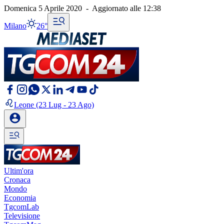
Domenica 5 Aprile 2020
-
Aggiornato alle
12:38
Milano
26°
Leone
(23 Lug - 23 Ago)
Ultim'ora
Cronaca
Mondo
Economia
TgcomLab
Televisione