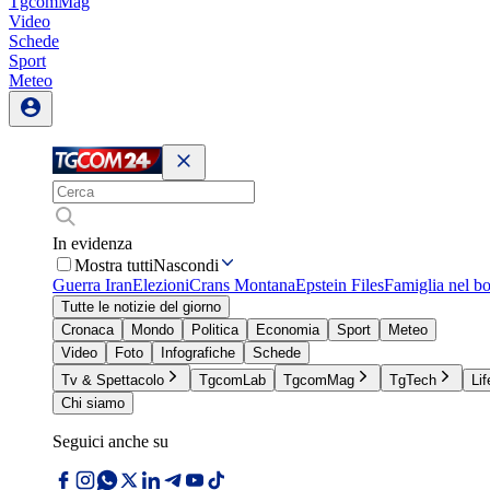
TgcomMag
Video
Schede
Sport
Meteo
In evidenza
Mostra tutti
Nascondi
Guerra Iran
Elezioni
Crans Montana
Epstein Files
Famiglia nel b
Tutte le notizie del giorno
Cronaca
Mondo
Politica
Economia
Sport
Meteo
Video
Foto
Infografiche
Schede
Tv & Spettacolo
TgcomLab
TgcomMag
TgTech
Lif
Chi siamo
Seguici anche su