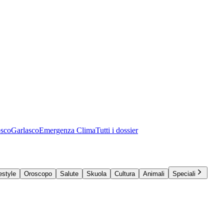
osco
Garlasco
Emergenza Clima
Tutti i dossier
estyle
Oroscopo
Salute
Skuola
Cultura
Animali
Speciali