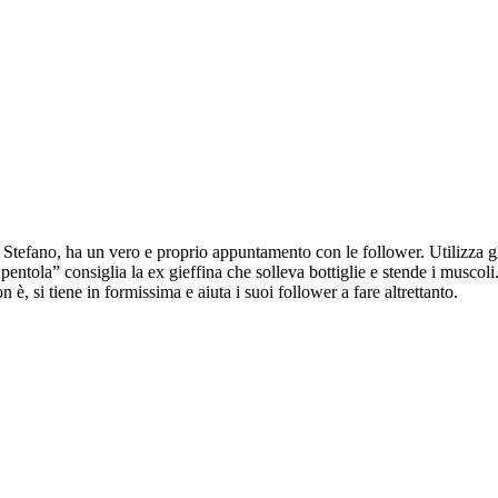
tefano, ha un vero e proprio appuntamento con le follower. Utilizza gli “
ntola” consiglia la ex gieffina che solleva bottiglie e stende i muscoli
n è, si tiene in formissima e aiuta i suoi follower a fare altrettanto.