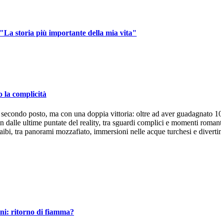
"La storia più importante della mia vita"
 la complicità
 secondo posto, ma con una doppia vittoria: oltre ad aver guadagnato 10
fin dalle ultime puntate del reality, tra sguardi complici e momenti roma
raibi, tra panorami mozzafiato, immersioni nelle acque turchesi e diverti
ni: ritorno di fiamma?