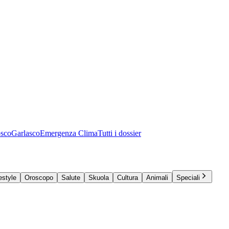
osco
Garlasco
Emergenza Clima
Tutti i dossier
estyle
Oroscopo
Salute
Skuola
Cultura
Animali
Speciali