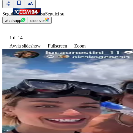
Segui
su
Seguici su
whatsapp
discover
1
di 14
Avvia slideshow
Fullscreen
Zoom