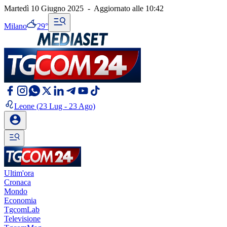
Martedì 10 Giugno 2025
-
Aggiornato alle
10:42
Milano
29°
Leone
(23 Lug - 23 Ago)
Ultim'ora
Cronaca
Mondo
Economia
TgcomLab
Televisione