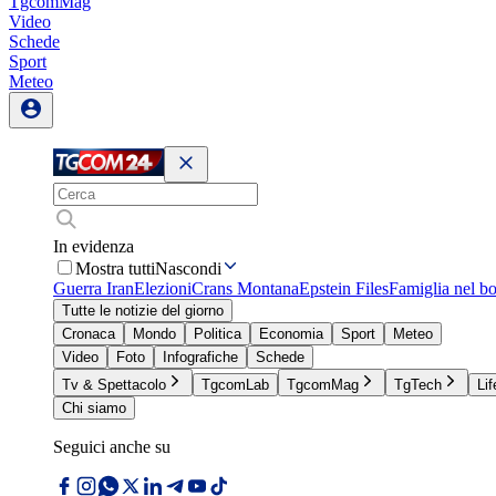
TgcomMag
Video
Schede
Sport
Meteo
In evidenza
Mostra tutti
Nascondi
Guerra Iran
Elezioni
Crans Montana
Epstein Files
Famiglia nel b
Tutte le notizie del giorno
Cronaca
Mondo
Politica
Economia
Sport
Meteo
Video
Foto
Infografiche
Schede
Tv & Spettacolo
TgcomLab
TgcomMag
TgTech
Lif
Chi siamo
Seguici anche su