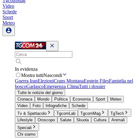
TgcomMag
Video
Schede
Sport
Meteo
In evidenza
Mostra tutti
Nascondi
Guerra Iran
Elezioni
Crans Montana
Epstein Files
Famiglia nel
bosco
Garlasco
Emergenza Clima
Tutti i dossier
Tutte le notizie del giorno
Cronaca
Mondo
Politica
Economia
Sport
Meteo
Video
Foto
Infografiche
Schede
Tv & Spettacolo
TgcomLab
TgcomMag
TgTech
Lifestyle
Oroscopo
Salute
Skuola
Cultura
Animali
Speciali
Chi siamo