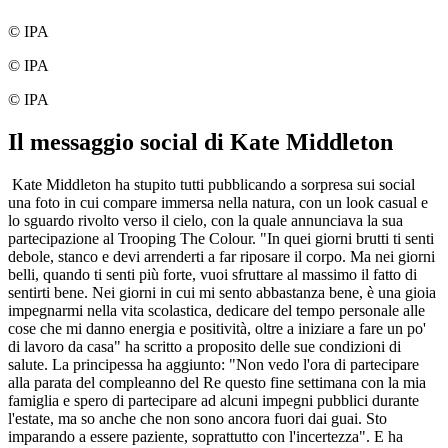
© IPA
© IPA
© IPA
Il messaggio social di Kate Middleton
Kate Middleton ha stupito tutti pubblicando a sorpresa sui social
una foto in cui compare immersa nella natura, con un look casual e
lo sguardo rivolto verso il cielo, con la quale annunciava la sua
partecipazione al Trooping The Colour. "In quei giorni brutti ti senti
debole, stanco e devi arrenderti a far riposare il corpo. Ma nei giorni
belli, quando ti senti più forte, vuoi sfruttare al massimo il fatto di
sentirti bene. Nei giorni in cui mi sento abbastanza bene, è una gioia
impegnarmi nella vita scolastica, dedicare del tempo personale alle
cose che mi danno energia e positività, oltre a iniziare a fare un po'
di lavoro da casa" ha scritto a proposito delle sue condizioni di
salute. La principessa ha aggiunto: "Non vedo l'ora di partecipare
alla parata del compleanno del Re questo fine settimana con la mia
famiglia e spero di partecipare ad alcuni impegni pubblici durante
l'estate, ma so anche che non sono ancora fuori dai guai. Sto
imparando a essere paziente, soprattutto con l'incertezza". E ha