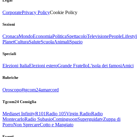
Legal
Corporate
Privacy Policy
Cookie Policy
Sezioni
Cronaca
Mondo
Economia
Politica
Spettacolo
Televisione
People
Lifestyl
Planet
Cultura
Salute
Scuola
Animali
Spazio
Speciali
Elezioni Italia
Elezioni estero
Grande Fratello
L'isola dei famosi
Amici
Rubriche
Oroscopo
#tgcom24amarcord
Tgcom24 Consiglia
Mediaset Infinity
R101
Radio 105
Virgin Radio
Radio
Montecarlo
Radio Subasio
Comingsoon
Superguidatv
Zuppa di
Porro
Non Sprecare
Cotto e Mangiato
Eventi