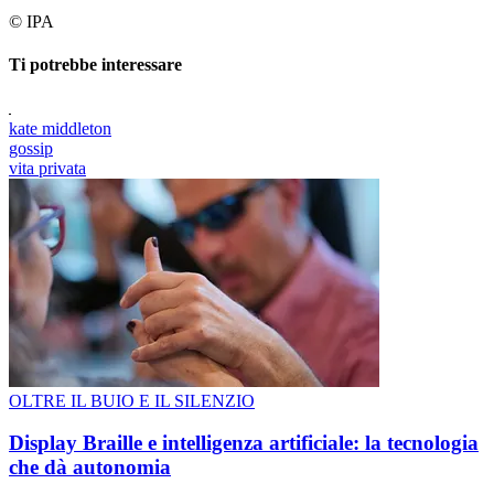
© IPA
Ti potrebbe interessare
kate middleton
gossip
vita privata
OLTRE IL BUIO E IL SILENZIO
Display Braille e intelligenza artificiale: la tecnologia
che dà autonomia