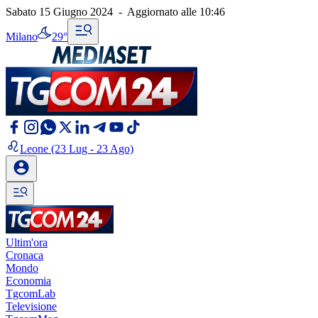
Sabato 15 Giugno 2024
-
Aggiornato alle
10:46
Milano
29°
Leone
(23 Lug - 23 Ago)
Ultim'ora
Cronaca
Mondo
Economia
TgcomLab
Televisione