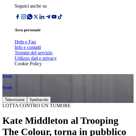
Seguici anche su
Area personale
Help e Faq
Info e contatti
Termini del servizio
Utilizzo dati e privacy
Cookie Policy
People
People
Televisione
Spettacolo
LOTTA CONTRO UN TUMORE
Kate Middleton al Trooping
The Colour, torna in pubblico