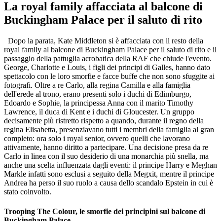
La royal family affacciata al balcone di
Buckingham Palace per il saluto di rito
Dopo la parata, Kate Middleton si è affacciata con il resto della
royal family al balcone di Buckingham Palace per il saluto di rito e il
passaggio della pattuglia acrobatica della RAF che chiude l'evento.
George, Charlotte e Louis, i figli dei principi di Galles, hanno dato
spettacolo con le loro smorfie e facce buffe che non sono sfuggite ai
fotografi. Oltre a re Carlo, alla regina Camilla e alla famiglia
dell'erede al trono, erano presenti solo i duchi di Edimburgo,
Edoardo e Sophie, la principessa Anna con il marito Timothy
Lawrence, il duca di Kent e i duchi di Gloucester. Un gruppo
decisamente più ristretto rispetto a quando, durante il regno della
regina Elisabetta, presenziavano tutti i membri della famiglia al gran
completo: ora solo i royal senior, ovvero quelli che lavorano
attivamente, hanno diritto a partecipare. Una decisione presa da re
Carlo in linea con il suo desiderio di una monarchia più snella, ma
anche una scelta influenzata dagli eventi: il principe Harry e Meghan
Markle infatti sono esclusi a seguito della Megxit, mentre il principe
Andrea ha perso il suo ruolo a causa dello scandalo Epstein in cui è
stato coinvolto.
Trooping The Colour, le smorfie dei principini sul balcone di
Buckingham Palace