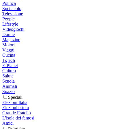
Politica
Spettacolo
Televisione
People
Lifestyle
Videogiochi
Donne
Magazine
Motori
Viaggi
Cucina
Tgtech
E-Planet
Cultura
Salute
Scuola
Animali
Spazio
Speciali
Elezioni Italia
Elezioni estero
Grande Fratello
L'isola dei famosi
Amici
Rubriche