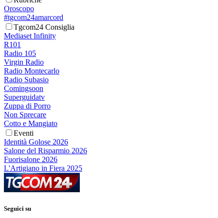
Oroscopo
#tgcom24amarcord
Tgcom24 Consiglia
Mediaset Infinity
R101
Radio 105
Virgin Radio
Radio Montecarlo
Radio Subasio
Comingsoon
Superguidatv
Zuppa di Porro
Non Sprecare
Cotto e Mangiato
Eventi
Identità Golose 2026
Salone del Risparmio 2026
Fuorisalone 2026
L'Artigiano in Fiera 2025
Seguici su