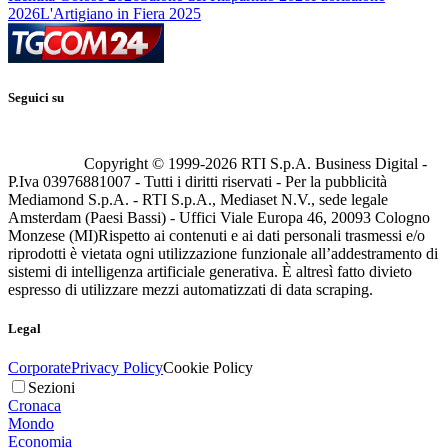
2026
L'Artigiano in Fiera 2025
Seguici su
Copyright © 1999-
2026
RTI S.p.A. Business Digital -
P.Iva 03976881007 - Tutti i diritti riservati - Per la pubblicità
Mediamond S.p.A. - RTI S.p.A., Mediaset N.V., sede legale
Amsterdam (Paesi Bassi) - Uffici Viale Europa 46, 20093 Cologno
Monzese (MI)
Rispetto ai contenuti e ai dati personali trasmessi e/o
riprodotti è vietata ogni utilizzazione funzionale all’addestramento di
sistemi di intelligenza artificiale generativa. È altresì fatto divieto
espresso di utilizzare mezzi automatizzati di data scraping.
Legal
Corporate
Privacy Policy
Cookie Policy
Sezioni
Cronaca
Mondo
Economia