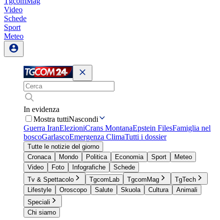
TgcomMag
Video
Schede
Sport
Meteo
In evidenza
Mostra tutti
Nascondi
Guerra Iran
Elezioni
Crans Montana
Epstein Files
Famiglia nel
bosco
Garlasco
Emergenza Clima
Tutti i dossier
Tutte le notizie del giorno
Cronaca
Mondo
Politica
Economia
Sport
Meteo
Video
Foto
Infografiche
Schede
Tv & Spettacolo
TgcomLab
TgcomMag
TgTech
Lifestyle
Oroscopo
Salute
Skuola
Cultura
Animali
Speciali
Chi siamo