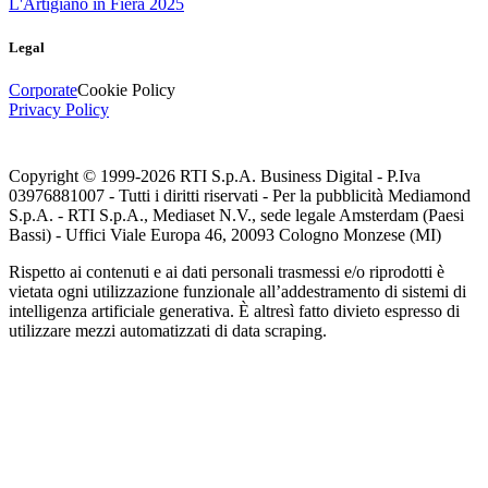
L'Artigiano in Fiera 2025
Legal
Corporate
Cookie Policy
Privacy Policy
Copyright © 1999-
2026
RTI S.p.A. Business Digital - P.Iva
03976881007 - Tutti i diritti riservati - Per la pubblicità Mediamond
S.p.A. - RTI S.p.A., Mediaset N.V., sede legale Amsterdam (Paesi
Bassi) - Uffici Viale Europa 46, 20093 Cologno Monzese (MI)
Rispetto ai contenuti e ai dati personali trasmessi e/o riprodotti è
vietata ogni utilizzazione funzionale all’addestramento di sistemi di
intelligenza artificiale generativa. È altresì fatto divieto espresso di
utilizzare mezzi automatizzati di data scraping.