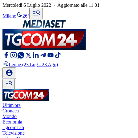
Mercoledì 6 Luglio 2022
-
Aggiornato alle
11:01
Milano
26°
Leone
(23 Lug - 23 Ago)
Ultim'ora
Cronaca
Mondo
Economia
TgcomLab
Televisione