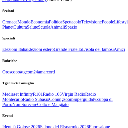
Sezioni
Cronaca
Mondo
Economia
Politica
Spettacolo
Televisione
People
Lifestyl
Planet
Cultura
Salute
Scuola
Animali
Spazio
Speciali
Elezioni Italia
Elezioni estero
Grande Fratello
L'isola dei famosi
Amici
Rubriche
Oroscopo
#tgcom24amarcord
Tgcom24 Consiglia
Mediaset Infinity
R101
Radio 105
Virgin Radio
Radio
Montecarlo
Radio Subasio
Comingsoon
Superguidatv
Zuppa di
Porro
Non Sprecare
Cotto e Mangiato
Eventi
Identità Golose 2026
Salone del Risparmio 2026
Fuorisalone