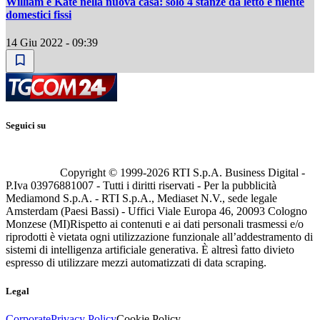
William e Kate nella nuova casa: solo 4 stanze da letto e niente
domestici fissi
14 Giu 2022 - 09:39
Seguici su
Copyright © 1999-
2026
RTI S.p.A. Business Digital -
P.Iva 03976881007 - Tutti i diritti riservati - Per la pubblicità
Mediamond S.p.A. - RTI S.p.A., Mediaset N.V., sede legale
Amsterdam (Paesi Bassi) - Uffici Viale Europa 46, 20093 Cologno
Monzese (MI)
Rispetto ai contenuti e ai dati personali trasmessi e/o
riprodotti è vietata ogni utilizzazione funzionale all’addestramento di
sistemi di intelligenza artificiale generativa. È altresì fatto divieto
espresso di utilizzare mezzi automatizzati di data scraping.
Legal
Corporate
Privacy Policy
Cookie Policy