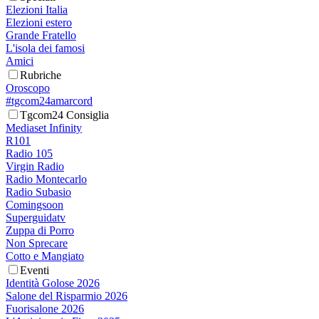
Elezioni Italia
Elezioni estero
Grande Fratello
L'isola dei famosi
Amici
Rubriche
Oroscopo
#tgcom24amarcord
Tgcom24 Consiglia
Mediaset Infinity
R101
Radio 105
Virgin Radio
Radio Montecarlo
Radio Subasio
Comingsoon
Superguidatv
Zuppa di Porro
Non Sprecare
Cotto e Mangiato
Eventi
Identità Golose 2026
Salone del Risparmio 2026
Fuorisalone 2026