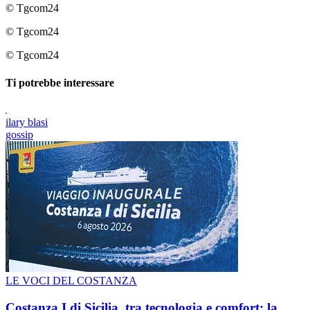
© Tgcom24
© Tgcom24
© Tgcom24
Ti potrebbe interessare
ilary blasi
gossip
LE VOCI DEL COSTANZA
Costanza I di Sicilia, tra tecnologia e comfort: la