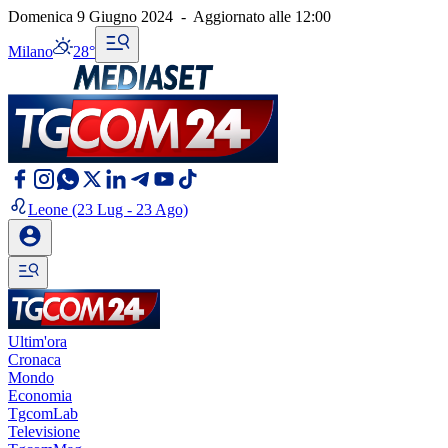
Domenica 9 Giugno 2024
-
Aggiornato alle
12:00
Milano
28°
Leone
(23 Lug - 23 Ago)
Ultim'ora
Cronaca
Mondo
Economia
TgcomLab
Televisione