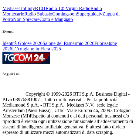
Mediaset Infinity
R101
Radio 105
Virgin Radio
Radio
Montecarlo
Radio Subasio
Comingsoon
Superguidatv
Zuppa di
Porro
Non Sprecare
Cotto e Mangiato
Eventi
Identità Golose 2026
Salone del Risparmio 2026
Fuorisalone
2026
L'Artigiano in Fiera 2025
Seguici su
Copyright © 1999-
2026
RTI S.p.A. Business Digital -
P.Iva 03976881007 - Tutti i diritti riservati - Per la pubblicità
Mediamond S.p.A. - RTI S.p.A., Mediaset N.V., sede legale
Amsterdam (Paesi Bassi) - Uffici Viale Europa 46, 20093 Cologno
Monzese (MI)
Rispetto ai contenuti e ai dati personali trasmessi e/o
riprodotti è vietata ogni utilizzazione funzionale all’addestramento di
sistemi di intelligenza artificiale generativa. È altresì fatto divieto
espresso di utilizzare mezzi automatizzati di data scraping.