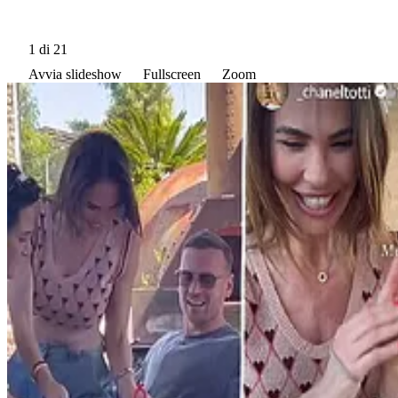
1
di 21
Avvia slideshow
Fullscreen
Zoom