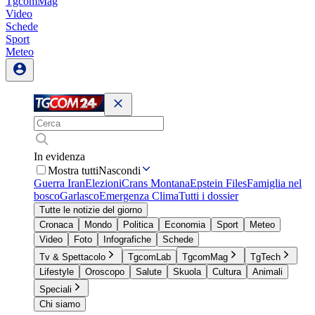
TgcomMag
Video
Schede
Sport
Meteo
In evidenza
Mostra tutti
Nascondi
Guerra Iran
Elezioni
Crans Montana
Epstein Files
Famiglia nel
bosco
Garlasco
Emergenza Clima
Tutti i dossier
Tutte le notizie del giorno
Cronaca
Mondo
Politica
Economia
Sport
Meteo
Video
Foto
Infografiche
Schede
Tv & Spettacolo
TgcomLab
TgcomMag
TgTech
Lifestyle
Oroscopo
Salute
Skuola
Cultura
Animali
Speciali
Chi siamo