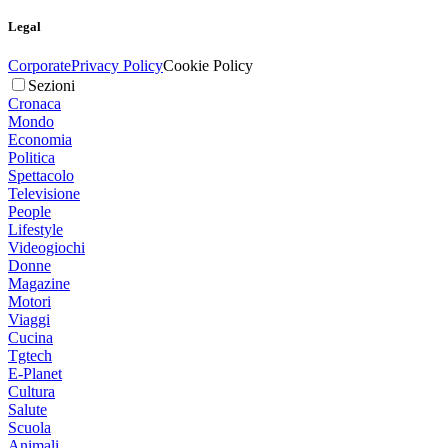
Legal
Corporate
Privacy Policy
Cookie Policy
Sezioni
Cronaca
Mondo
Economia
Politica
Spettacolo
Televisione
People
Lifestyle
Videogiochi
Donne
Magazine
Motori
Viaggi
Cucina
Tgtech
E-Planet
Cultura
Salute
Scuola
Animali