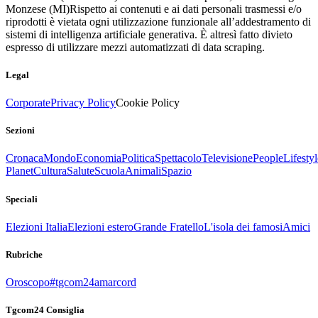
Monzese (MI)
Rispetto ai contenuti e ai dati personali trasmessi e/o
riprodotti è vietata ogni utilizzazione funzionale all’addestramento di
sistemi di intelligenza artificiale generativa. È altresì fatto divieto
espresso di utilizzare mezzi automatizzati di data scraping.
Legal
Corporate
Privacy Policy
Cookie Policy
Sezioni
Cronaca
Mondo
Economia
Politica
Spettacolo
Televisione
People
Lifestyl
Planet
Cultura
Salute
Scuola
Animali
Spazio
Speciali
Elezioni Italia
Elezioni estero
Grande Fratello
L'isola dei famosi
Amici
Rubriche
Oroscopo
#tgcom24amarcord
Tgcom24 Consiglia