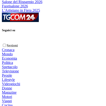
Salone del Risparmio 2026
Fuorisalone 2026
L'Artigiano in Fiera 2025
Seguici su
Sezioni
Cronaca
Mondo
Economia
Politica
Spettacolo
Televisione
People
Lifestyle
Videogiochi
Donne
Magazine
Motori
Viaggi
Cucina