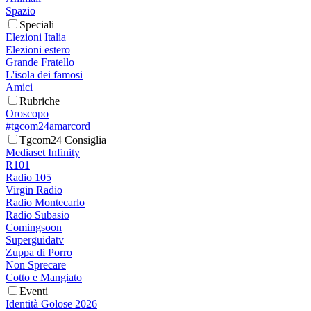
Spazio
Speciali
Elezioni Italia
Elezioni estero
Grande Fratello
L'isola dei famosi
Amici
Rubriche
Oroscopo
#tgcom24amarcord
Tgcom24 Consiglia
Mediaset Infinity
R101
Radio 105
Virgin Radio
Radio Montecarlo
Radio Subasio
Comingsoon
Superguidatv
Zuppa di Porro
Non Sprecare
Cotto e Mangiato
Eventi
Identità Golose 2026