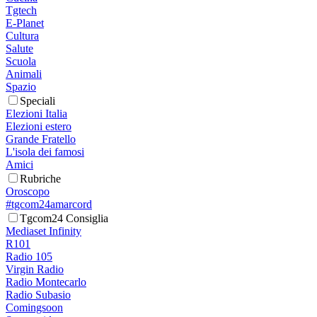
Tgtech
E-Planet
Cultura
Salute
Scuola
Animali
Spazio
Speciali
Elezioni Italia
Elezioni estero
Grande Fratello
L'isola dei famosi
Amici
Rubriche
Oroscopo
#tgcom24amarcord
Tgcom24 Consiglia
Mediaset Infinity
R101
Radio 105
Virgin Radio
Radio Montecarlo
Radio Subasio
Comingsoon