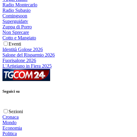
Radio Montecarlo
Radio Subasio
Comingsoon
Superguidatv
Zuppa di Porro
Non Sprecare
Cotto e Mangiato
Eventi
Identità Golose 2026
Salone del Risparmio 2026
Fuorisalone 2026
L'Artigiano in Fiera 2025
Seguici su
Sezioni
Cronaca
Mondo
Economia
Politica