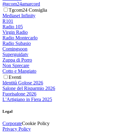
#tgcom24amarcord
Tgcom24 Consiglia
Mediaset Infinity
R101
Radio 105
Virgin Radio
Radio Montecarlo
Radio Subasio
Comingsoon
Superguidatv
Zuppa di Porro
Non Sprecare
Cotto e Mangiato
Eventi
Identità Golose 2026
Salone del Risparmio 2026
Fuorisalone 2026
L'Artigiano in Fiera 2025
Legal
Corporate
Cookie Policy
Privacy Policy