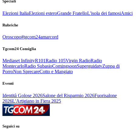
Speciali
Elezioni Italia
Elezioni estero
Grande Fratello
L'isola dei famosi
Amici
Rubriche
Oroscopo
#tgcom24amarcord
Tgcom24 Consiglia
Mediaset Infinity
R101
Radio 105
Virgin Radio
Radio
Montecarlo
Radio Subasio
Comingsoon
Superguidatv
Zuppa di
Porro
Non Sprecare
Cotto e Mangiato
Eventi
Identità Golose 2026
Salone del Risparmio 2026
Fuorisalone
2026
L'Artigiano in Fiera 2025
Seguici su