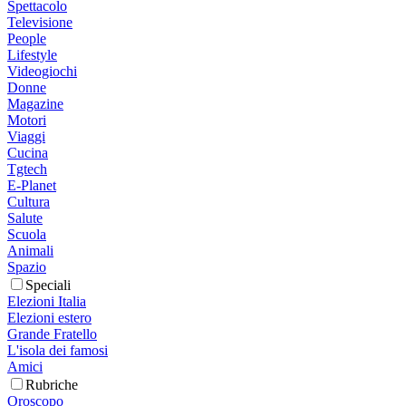
Spettacolo
Televisione
People
Lifestyle
Videogiochi
Donne
Magazine
Motori
Viaggi
Cucina
Tgtech
E-Planet
Cultura
Salute
Scuola
Animali
Spazio
Speciali
Elezioni Italia
Elezioni estero
Grande Fratello
L'isola dei famosi
Amici
Rubriche
Oroscopo