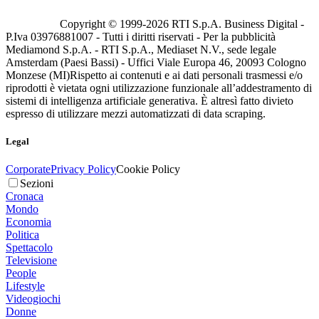
Copyright © 1999-
2026
RTI S.p.A. Business Digital -
P.Iva 03976881007 - Tutti i diritti riservati - Per la pubblicità
Mediamond S.p.A. - RTI S.p.A., Mediaset N.V., sede legale
Amsterdam (Paesi Bassi) - Uffici Viale Europa 46, 20093 Cologno
Monzese (MI)
Rispetto ai contenuti e ai dati personali trasmessi e/o
riprodotti è vietata ogni utilizzazione funzionale all’addestramento di
sistemi di intelligenza artificiale generativa. È altresì fatto divieto
espresso di utilizzare mezzi automatizzati di data scraping.
Legal
Corporate
Privacy Policy
Cookie Policy
Sezioni
Cronaca
Mondo
Economia
Politica
Spettacolo
Televisione
People
Lifestyle
Videogiochi
Donne