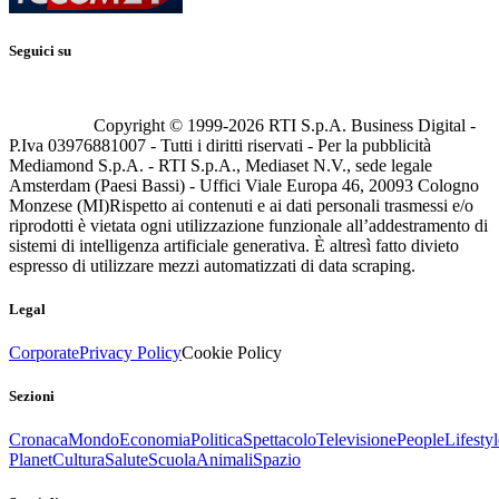
Seguici su
Copyright © 1999-
2026
RTI S.p.A. Business Digital -
P.Iva 03976881007 - Tutti i diritti riservati - Per la pubblicità
Mediamond S.p.A. - RTI S.p.A., Mediaset N.V., sede legale
Amsterdam (Paesi Bassi) - Uffici Viale Europa 46, 20093 Cologno
Monzese (MI)
Rispetto ai contenuti e ai dati personali trasmessi e/o
riprodotti è vietata ogni utilizzazione funzionale all’addestramento di
sistemi di intelligenza artificiale generativa. È altresì fatto divieto
espresso di utilizzare mezzi automatizzati di data scraping.
Legal
Corporate
Privacy Policy
Cookie Policy
Sezioni
Cronaca
Mondo
Economia
Politica
Spettacolo
Televisione
People
Lifestyl
Planet
Cultura
Salute
Scuola
Animali
Spazio