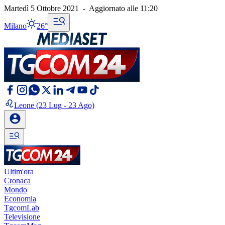
Martedì 5 Ottobre 2021
-
Aggiornato alle
11:20
Milano
26°
Leone
(23 Lug - 23 Ago)
Ultim'ora
Cronaca
Mondo
Economia
TgcomLab
Televisione