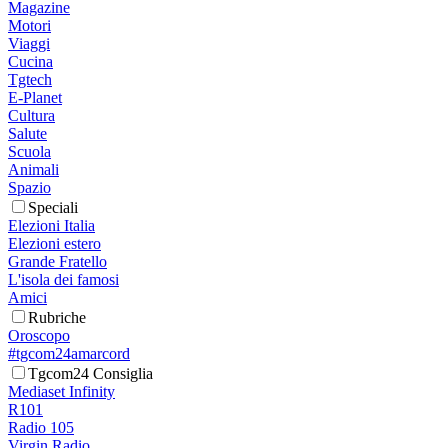
Magazine
Motori
Viaggi
Cucina
Tgtech
E-Planet
Cultura
Salute
Scuola
Animali
Spazio
Speciali
Elezioni Italia
Elezioni estero
Grande Fratello
L'isola dei famosi
Amici
Rubriche
Oroscopo
#tgcom24amarcord
Tgcom24 Consiglia
Mediaset Infinity
R101
Radio 105
Virgin Radio