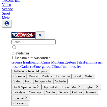
TgcomMag
Video
Schede
Sport
Meteo
In evidenza
Mostra tutti
Nascondi
Guerra Iran
Elezioni
Crans Montana
Epstein Files
Famiglia nel
bosco
Garlasco
Emergenza Clima
Tutti i dossier
Tutte le notizie del giorno
Cronaca
Mondo
Politica
Economia
Sport
Meteo
Video
Foto
Infografiche
Schede
Tv & Spettacolo
TgcomLab
TgcomMag
TgTech
Lifestyle
Oroscopo
Salute
Skuola
Cultura
Animali
Speciali
Chi siamo