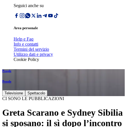
Seguici anche su
Area personale
Help e Faq
Info e contatti
Termini del servizio
Utilizzo dati e privacy
Cookie Policy
People
People
Televisione
Spettacolo
CI SONO LE PUBBLICAZIONI
Greta Scarano e Sydney Sibilia
si sposano: il sì dopo l’incontro