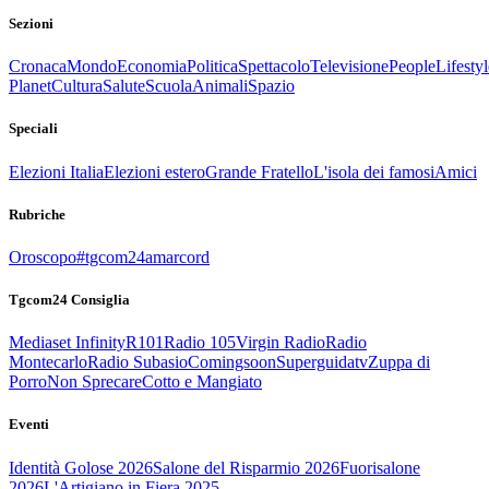
Sezioni
Cronaca
Mondo
Economia
Politica
Spettacolo
Televisione
People
Lifestyl
Planet
Cultura
Salute
Scuola
Animali
Spazio
Speciali
Elezioni Italia
Elezioni estero
Grande Fratello
L'isola dei famosi
Amici
Rubriche
Oroscopo
#tgcom24amarcord
Tgcom24 Consiglia
Mediaset Infinity
R101
Radio 105
Virgin Radio
Radio
Montecarlo
Radio Subasio
Comingsoon
Superguidatv
Zuppa di
Porro
Non Sprecare
Cotto e Mangiato
Eventi
Identità Golose 2026
Salone del Risparmio 2026
Fuorisalone
2026
L'Artigiano in Fiera 2025