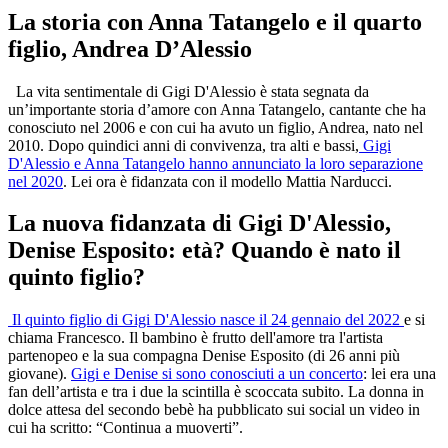
La storia con Anna Tatangelo e il quarto
figlio, Andrea D’Alessio
La vita sentimentale di Gigi D'Alessio è stata segnata da
un’importante storia d’amore con Anna Tatangelo, cantante che ha
conosciuto nel 2006 e con cui ha avuto un figlio, Andrea, nato nel
2010. Dopo quindici anni di convivenza, tra alti e bassi,
Gigi
D'Alessio e Anna Tatangelo hanno annunciato la loro separazione
nel 2020
. Lei ora è fidanzata con il modello Mattia Narducci.
La nuova fidanzata di Gigi D'Alessio,
Denise Esposito: età? Quando è nato il
quinto figlio?
Il quinto figlio di Gigi D'Alessio nasce il 24 gennaio del 2022
e si
chiama Francesco. Il bambino è frutto dell'amore tra l'artista
partenopeo e la sua compagna Denise Esposito (di 26 anni più
giovane).
Gigi e Denise si sono conosciuti a un concerto
: lei era una
fan dell’artista e tra i due la scintilla è scoccata subito. La donna in
dolce attesa del secondo bebè ha pubblicato sui social un video in
cui ha scritto: “Continua a muoverti”.