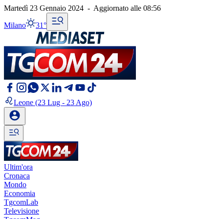
Martedì 23 Gennaio 2024
-
Aggiornato alle
08:56
Milano
31°
Leone
(23 Lug - 23 Ago)
Ultim'ora
Cronaca
Mondo
Economia
TgcomLab
Televisione