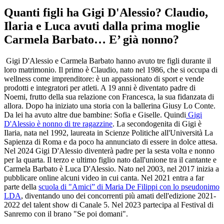
Quanti figli ha Gigi D'Alessio? Claudio,
Ilaria e Luca avuti dalla prima moglie
Carmela Barbato… E’ già nonno?
Gigi D'Alessio e Carmela Barbato hanno avuto tre figli durante il
loro matrimonio. Il primo è Claudio, nato nel 1986, che si occupa di
wellness come imprenditore: è un appassionato di sport e vende
prodotti e integratori per atleti. A 19 anni è diventato padre di
Noemi, frutto della sua relazione con Francesca, la sua fidanzata di
allora. Dopo ha iniziato una storia con la ballerina Giusy Lo Conte.
Da lei ha avuto altre due bambine: Sofia e Giselle. Quindi
Gigi
D'Alessio è nonno di tre ragazzine
. La secondogenita di Gigi è
Ilaria, nata nel 1992, laureata in Scienze Politiche all'Università La
Sapienza di Roma e da poco ha annunciato di essere in dolce attesa.
Nel 2024 Gigi D'Alessio diventerà padre per la sesta volta e nonno
per la quarta. Il terzo e ultimo figlio nato dall'unione tra il cantante e
Carmela Barbato è Luca D'Alessio. Nato nel 2003, nel 2017 inizia a
pubblicare online alcuni video in cui canta. Nel 2021 entra a far
parte della
scuola di "Amici” di Maria De Filippi con lo pseudonimo
LDA
, diventando uno dei concorrenti più amati dell'edizione 2021-
2022 del talent show di Canale 5. Nel 2023 partecipa al Festival di
Sanremo con il brano "Se poi domani".