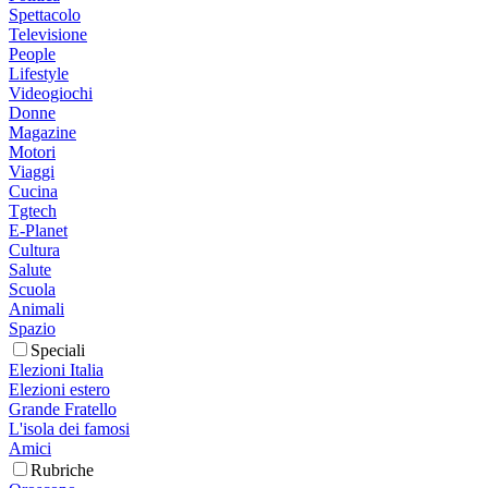
Spettacolo
Televisione
People
Lifestyle
Videogiochi
Donne
Magazine
Motori
Viaggi
Cucina
Tgtech
E-Planet
Cultura
Salute
Scuola
Animali
Spazio
Speciali
Elezioni Italia
Elezioni estero
Grande Fratello
L'isola dei famosi
Amici
Rubriche