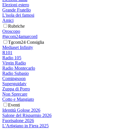
Elezioni estero
Grande Fratello
L'isola dei famosi
Amici
Rubriche
Oroscopo
#tgcom24amarcord
Tgcom24 Consiglia
Mediaset Infinity
R101
Radio 105
Virgin Radio
Radio Montecarlo
Radio Subasio
Comingsoon
Superguidatv
Zuppa di Porro
Non Sprecare
Cotto e Mangiato
Eventi
Identità Golose 2026
Salone del Risparmio 2026
Fuorisalone 2026
L'Artigiano in Fiera 2025