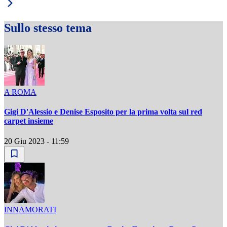
Sullo stesso tema
A ROMA
Gigi D'Alessio e Denise Esposito per la prima volta sul red
carpet insieme
20 Giu 2023 - 11:59
INNAMORATI