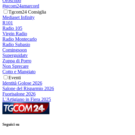
Oroscopo
#tgcom24amarcord
Tgcom24 Consiglia
Mediaset Infinity
R101
Radio 105
Virgin Radio
Radio Montecarlo
Radio Subasio
Comingsoon
Superguidatv
Zuppa di Porro
Non Sprecare
Cotto e Mangiato
Eventi
Identità Golose 2026
Salone del Risparmio 2026
Fuorisalone 2026
L'Artigiano in Fiera 2025
Seguici su