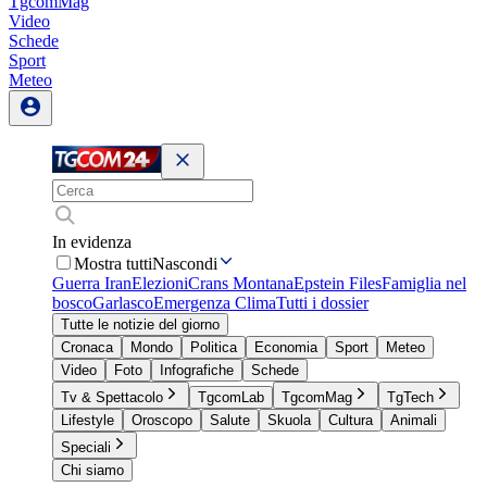
TgcomMag
Video
Schede
Sport
Meteo
In evidenza
Mostra tutti
Nascondi
Guerra Iran
Elezioni
Crans Montana
Epstein Files
Famiglia nel
bosco
Garlasco
Emergenza Clima
Tutti i dossier
Tutte le notizie del giorno
Cronaca
Mondo
Politica
Economia
Sport
Meteo
Video
Foto
Infografiche
Schede
Tv & Spettacolo
TgcomLab
TgcomMag
TgTech
Lifestyle
Oroscopo
Salute
Skuola
Cultura
Animali
Speciali
Chi siamo