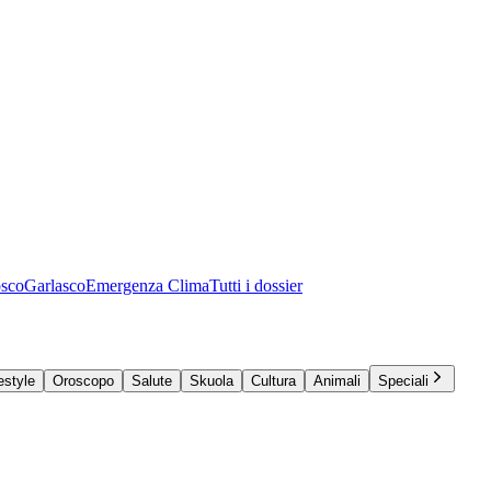
osco
Garlasco
Emergenza Clima
Tutti i dossier
estyle
Oroscopo
Salute
Skuola
Cultura
Animali
Speciali