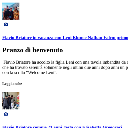
Flavio Briatore in vacanza con Leni Klum e Nathan Falco: primo sc
Pranzo di benvenuto
Flavio Briatore ha accolto la figlia Leni con una tavola imbandita da 
che ha trovato serenità solamente negli ultimi due anni dopo anni un po
con la scritta “Welcome Leni”.
Leggi anche
Flavio Briatore compie 73 anni, festa con Elisabetta Gregoraci