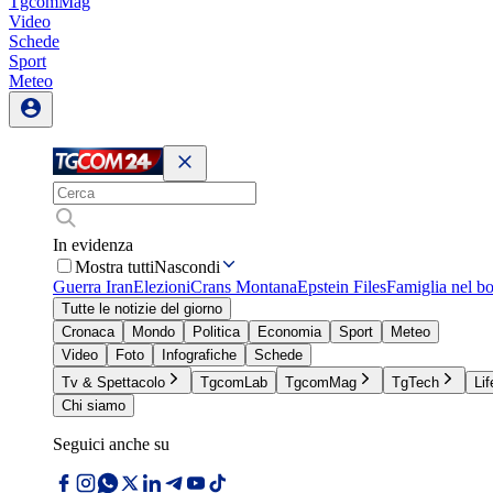
TgcomMag
Video
Schede
Sport
Meteo
In evidenza
Mostra tutti
Nascondi
Guerra Iran
Elezioni
Crans Montana
Epstein Files
Famiglia nel b
Tutte le notizie del giorno
Cronaca
Mondo
Politica
Economia
Sport
Meteo
Video
Foto
Infografiche
Schede
Tv & Spettacolo
TgcomLab
TgcomMag
TgTech
Lif
Chi siamo
Seguici anche su