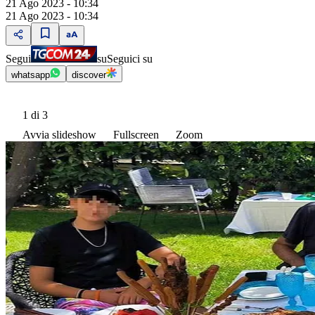
21 Ago 2023 - 10:34
21 Ago 2023 - 10:34
Segui
su
Seguici su
whatsapp
discover
1
di 3
Avvia slideshow
Fullscreen
Zoom