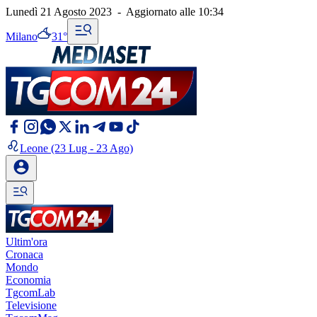
Lunedì 21 Agosto 2023
-
Aggiornato alle
10:34
Milano
31°
Leone
(23 Lug - 23 Ago)
Ultim'ora
Cronaca
Mondo
Economia
TgcomLab
Televisione