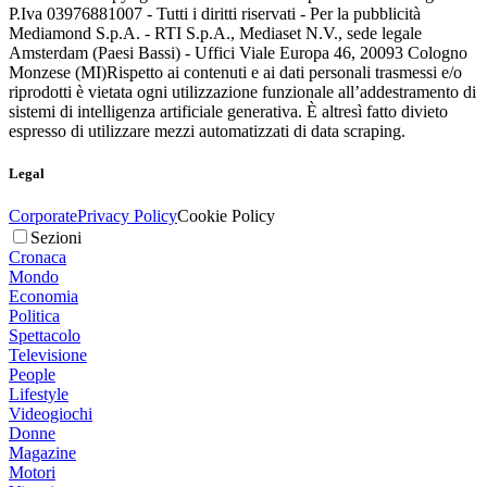
P.Iva 03976881007 - Tutti i diritti riservati - Per la pubblicità
Mediamond S.p.A. - RTI S.p.A., Mediaset N.V., sede legale
Amsterdam (Paesi Bassi) - Uffici Viale Europa 46, 20093 Cologno
Monzese (MI)
Rispetto ai contenuti e ai dati personali trasmessi e/o
riprodotti è vietata ogni utilizzazione funzionale all’addestramento di
sistemi di intelligenza artificiale generativa. È altresì fatto divieto
espresso di utilizzare mezzi automatizzati di data scraping.
Legal
Corporate
Privacy Policy
Cookie Policy
Sezioni
Cronaca
Mondo
Economia
Politica
Spettacolo
Televisione
People
Lifestyle
Videogiochi
Donne
Magazine
Motori