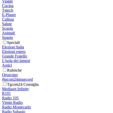
Viaggi
Cucina
Tgtech
E-Planet
Cultura
Salute
Scuola
Animali
Spazio
Speciali
Elezioni Italia
Elezioni estero
Grande Fratello
L'isola dei famosi
Amici
Rubriche
Oroscopo
#tgcom24amarcord
Tgcom24 Consiglia
Mediaset Infinity
R101
Radio 105
Virgin Radio
Radio Montecarlo
Radio Subasio