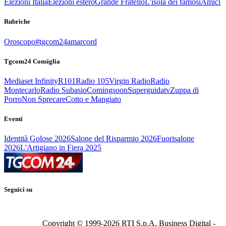
Elezioni Italia
Elezioni estero
Grande Fratello
L'isola dei famosi
Amici
Rubriche
Oroscopo
#tgcom24amarcord
Tgcom24 Consiglia
Mediaset Infinity
R101
Radio 105
Virgin Radio
Radio
Montecarlo
Radio Subasio
Comingsoon
Superguidatv
Zuppa di
Porro
Non Sprecare
Cotto e Mangiato
Eventi
Identità Golose 2026
Salone del Risparmio 2026
Fuorisalone
2026
L'Artigiano in Fiera 2025
Seguici su
Copyright © 1999-
2026
RTI S.p.A. Business Digital -