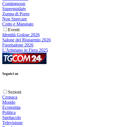
Comingsoon
Superguidatv
Zuppa di Porro
Non Sprecare
Cotto e Mangiato
Eventi
Identità Golose 2026
Salone del Risparmio 2026
Fuorisalone 2026
L'Artigiano in Fiera 2025
Seguici su
Sezioni
Cronaca
Mondo
Economia
Politica
Spettacolo
Televisione