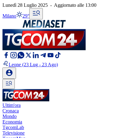
Lunedì 28 Luglio 2025
-
Aggiornato alle
13:00
Milano
29°
Leone
(23 Lug - 23 Ago)
Ultim'ora
Cronaca
Mondo
Economia
TgcomLab
Televisione