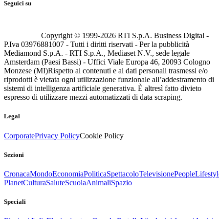
Seguici su
Copyright © 1999-
2026
RTI S.p.A. Business Digital -
P.Iva 03976881007 - Tutti i diritti riservati - Per la pubblicità
Mediamond S.p.A. - RTI S.p.A., Mediaset N.V., sede legale
Amsterdam (Paesi Bassi) - Uffici Viale Europa 46, 20093 Cologno
Monzese (MI)
Rispetto ai contenuti e ai dati personali trasmessi e/o
riprodotti è vietata ogni utilizzazione funzionale all’addestramento di
sistemi di intelligenza artificiale generativa. È altresì fatto divieto
espresso di utilizzare mezzi automatizzati di data scraping.
Legal
Corporate
Privacy Policy
Cookie Policy
Sezioni
Cronaca
Mondo
Economia
Politica
Spettacolo
Televisione
People
Lifestyl
Planet
Cultura
Salute
Scuola
Animali
Spazio
Speciali