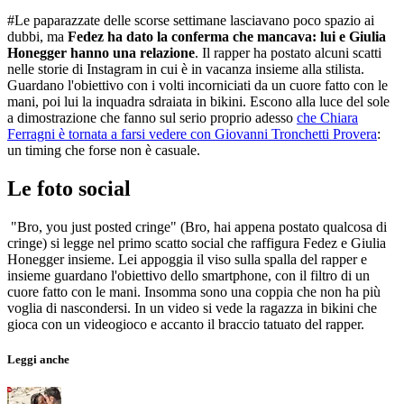
#Le paparazzate delle scorse settimane lasciavano poco spazio ai
dubbi, ma
Fedez ha dato la conferma che mancava: lui e Giulia
Honegger hanno una relazione
. Il rapper ha postato alcuni scatti
nelle storie di Instagram in cui è in vacanza insieme alla stilista.
Guardano l'obiettivo con i volti incorniciati da un cuore fatto con le
mani, poi lui la inquadra sdraiata in bikini. Escono alla luce del sole
a dimostrazione che fanno sul serio proprio adesso
che
Chiara
Ferragni è tornata a farsi vedere con Giovanni Tronchetti Provera
:
un timing che forse non è casuale.
Le foto social
"Bro, you just posted cringe" (Bro, hai appena postato qualcosa di
cringe) si legge nel primo scatto social che raffigura Fedez e Giulia
Honegger insieme. Lei appoggia il viso sulla spalla del rapper e
insieme guardano l'obiettivo dello smartphone, con il filtro di un
cuore fatto con le mani. Insomma sono una coppia che non ha più
voglia di nascondersi. In un video si vede la ragazza in bikini che
gioca con un videogioco e accanto il braccio tatuato del rapper.
Leggi anche