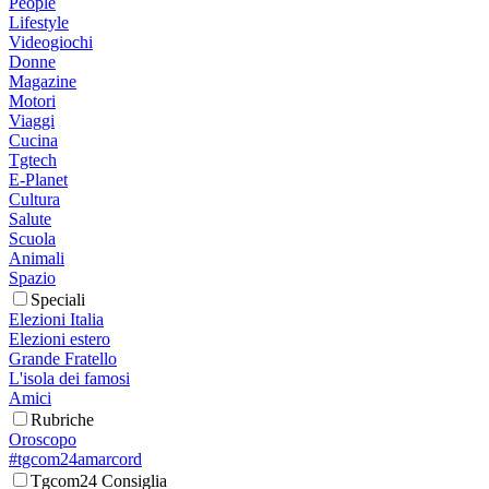
People
Lifestyle
Videogiochi
Donne
Magazine
Motori
Viaggi
Cucina
Tgtech
E-Planet
Cultura
Salute
Scuola
Animali
Spazio
Speciali
Elezioni Italia
Elezioni estero
Grande Fratello
L'isola dei famosi
Amici
Rubriche
Oroscopo
#tgcom24amarcord
Tgcom24 Consiglia