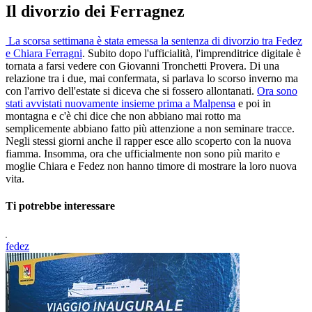
Il divorzio dei Ferragnez
La scorsa settimana è stata emessa la sentenza di divorzio tra Fedez
e Chiara Ferragni
. Subito dopo l'ufficialità, l'imprenditrice digitale è
tornata a farsi vedere con Giovanni Tronchetti Provera. Di una
relazione tra i due, mai confermata, si parlava lo scorso inverno ma
con l'arrivo dell'estate si diceva che si fossero allontanati.
Ora sono
stati avvistati nuovamente insieme prima a Malpensa
e poi in
montagna e c'è chi dice che non abbiano mai rotto ma
semplicemente abbiano fatto più attenzione a non seminare tracce.
Negli stessi giorni anche il rapper esce allo scoperto con la nuova
fiamma. Insomma, ora che ufficialmente non sono più marito e
moglie Chiara e Fedez non hanno timore di mostrare la loro nuova
vita.
Ti potrebbe interessare
fedez