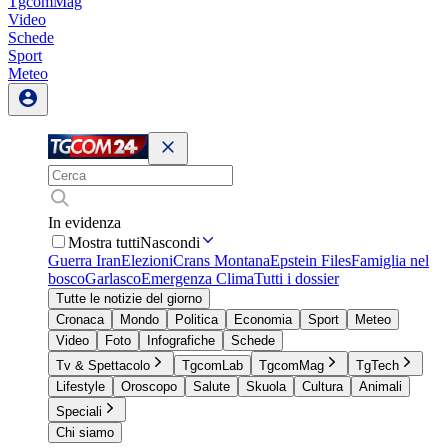
TgcomMag
Video
Schede
Sport
Meteo
In evidenza
Mostra tutti
Nascondi
Guerra Iran
Elezioni
Crans Montana
Epstein Files
Famiglia nel
bosco
Garlasco
Emergenza Clima
Tutti i dossier
Tutte le notizie del giorno
Cronaca
Mondo
Politica
Economia
Sport
Meteo
Video
Foto
Infografiche
Schede
Tv & Spettacolo
TgcomLab
TgcomMag
TgTech
Lifestyle
Oroscopo
Salute
Skuola
Cultura
Animali
Speciali
Chi siamo