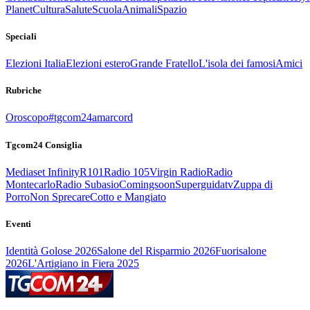
Planet
Cultura
Salute
Scuola
Animali
Spazio
Speciali
Elezioni Italia
Elezioni estero
Grande Fratello
L'isola dei famosi
Amici
Rubriche
Oroscopo
#tgcom24amarcord
Tgcom24 Consiglia
Mediaset Infinity
R101
Radio 105
Virgin Radio
Radio
Montecarlo
Radio Subasio
Comingsoon
Superguidatv
Zuppa di
Porro
Non Sprecare
Cotto e Mangiato
Eventi
Identità Golose 2026
Salone del Risparmio 2026
Fuorisalone
2026
L'Artigiano in Fiera 2025