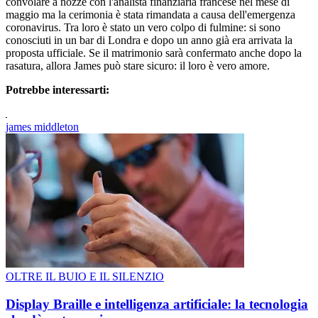
convolare a nozze con l'analista finanziaria francese nel mese di
maggio ma la cerimonia è stata rimandata a causa dell'emergenza
coronavirus. Tra loro è stato un vero colpo di fulmine: si sono
conosciuti in un bar di Londra e dopo un anno già era arrivata la
proposta ufficiale. Se il matrimonio sarà confermato anche dopo la
rasatura, allora James può stare sicuro: il loro è vero amore.
Potrebbe interessarti:
james middleton
OLTRE IL BUIO E IL SILENZIO
Display Braille e intelligenza artificiale: la tecnologia