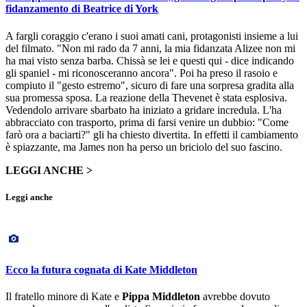
fidanzamento di Beatrice di York
A fargli coraggio c'erano i suoi amati cani, protagonisti insieme a lui
del filmato. "Non mi rado da 7 anni, la mia fidanzata Alizee non mi
ha mai visto senza barba. Chissà se lei e questi qui - dice indicando
gli spaniel - mi riconosceranno ancora". Poi ha preso il rasoio e
compiuto il "gesto estremo", sicuro di fare una sorpresa gradita alla
sua promessa sposa. La reazione della Thevenet è stata esplosiva.
Vedendolo arrivare sbarbato ha iniziato a gridare incredula. L'ha
abbracciato con trasporto, prima di farsi venire un dubbio: "Come
farò ora a baciarti?" gli ha chiesto divertita. In effetti il cambiamento
è spiazzante, ma James non ha perso un briciolo del suo fascino.
LEGGI ANCHE >
Leggi anche
Ecco la futura cognata di Kate Middleton
Il fratello minore di Kate e
Pippa Middleton
avrebbe dovuto