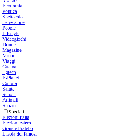
Mondo
Economia
Politica
Spettacolo
Televisione
People
Lifestyle
Videogiochi
Donne
Magazine
Motori
Viaggi
Cucina
Tgtech
E-Planet
Cultura
Salute
Scuola
Animali
Spazio
Speciali
Elezioni Italia
Elezioni estero
Grande Fratello
L'isola dei famosi