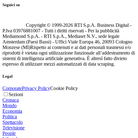
Seguici su
Copyright © 1999-
2026
RTI S.p.A. Business Digital -
P.Iva 03976881007 - Tutti i diritti riservati - Per la pubblicità
Mediamond S.p.A. - RTI S.p.A., Mediaset N.V., sede legale
Amsterdam (Paesi Bassi) - Uffici Viale Europa 46, 20093 Cologno
Monzese (MI)
Rispetto ai contenuti e ai dati personali trasmessi e/o
riprodotti è vietata ogni utilizzazione funzionale all’addestramento di
sistemi di intelligenza artificiale generativa. È altresì fatto divieto
espresso di utilizzare mezzi automatizzati di data scraping.
Legal
Corporate
Privacy Policy
Cookie Policy
Sezioni
Cronaca
Mondo
Economia
Politica
Spettacolo
Televisione
People