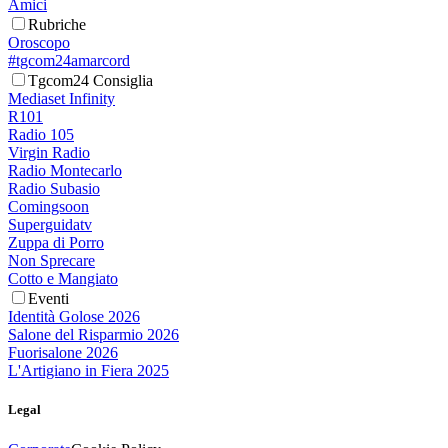
Amici
Rubriche
Oroscopo
#tgcom24amarcord
Tgcom24 Consiglia
Mediaset Infinity
R101
Radio 105
Virgin Radio
Radio Montecarlo
Radio Subasio
Comingsoon
Superguidatv
Zuppa di Porro
Non Sprecare
Cotto e Mangiato
Eventi
Identità Golose 2026
Salone del Risparmio 2026
Fuorisalone 2026
L'Artigiano in Fiera 2025
Legal