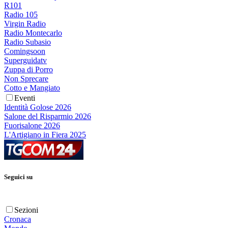
R101
Radio 105
Virgin Radio
Radio Montecarlo
Radio Subasio
Comingsoon
Superguidatv
Zuppa di Porro
Non Sprecare
Cotto e Mangiato
Eventi
Identità Golose 2026
Salone del Risparmio 2026
Fuorisalone 2026
L'Artigiano in Fiera 2025
Seguici su
Sezioni
Cronaca