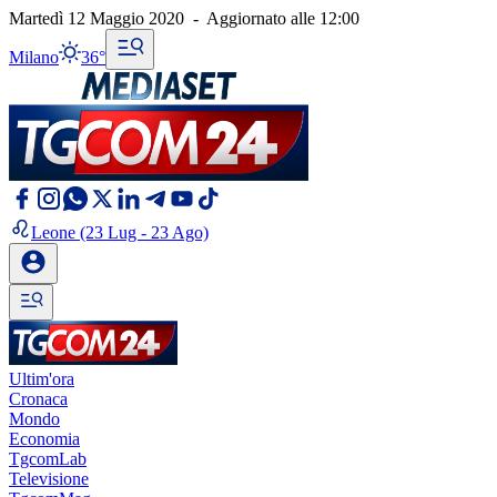
Martedì 12 Maggio 2020
-
Aggiornato alle
12:00
Milano
36°
Leone
(23 Lug - 23 Ago)
Ultim'ora
Cronaca
Mondo
Economia
TgcomLab
Televisione