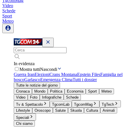
TgcomMag
Video
Schede
Sport
Meteo
In evidenza
Mostra tutti
Nascondi
Guerra Iran
Elezioni
Crans Montana
Epstein Files
Famiglia nel
bosco
Garlasco
Emergenza Clima
Tutti i dossier
Tutte le notizie del giorno
Cronaca
Mondo
Politica
Economia
Sport
Meteo
Video
Foto
Infografiche
Schede
Tv & Spettacolo
TgcomLab
TgcomMag
TgTech
Lifestyle
Oroscopo
Salute
Skuola
Cultura
Animali
Speciali
Chi siamo