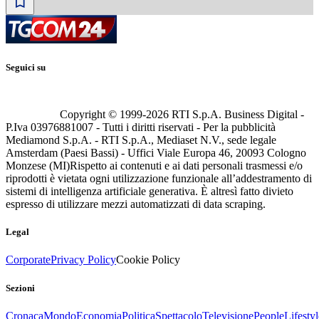
Seguici su
Copyright © 1999-
2026
RTI S.p.A. Business Digital -
P.Iva 03976881007 - Tutti i diritti riservati - Per la pubblicità
Mediamond S.p.A. - RTI S.p.A., Mediaset N.V., sede legale
Amsterdam (Paesi Bassi) - Uffici Viale Europa 46, 20093 Cologno
Monzese (MI)
Rispetto ai contenuti e ai dati personali trasmessi e/o
riprodotti è vietata ogni utilizzazione funzionale all’addestramento di
sistemi di intelligenza artificiale generativa. È altresì fatto divieto
espresso di utilizzare mezzi automatizzati di data scraping.
Legal
Corporate
Privacy Policy
Cookie Policy
Sezioni
Cronaca
Mondo
Economia
Politica
Spettacolo
Televisione
People
Lifestyl