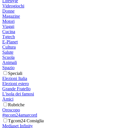
Lifestyle
Videogiochi
Donne
Magazine
Motori
Viaggi
Cucina
Tgtech
E-Planet
Cultura
Salute
Scuola
Animali
Spazio
Speciali
Elezioni Italia
Elezioni estero
Grande Fratello
L'isola dei famosi
Amici
Rubriche
Oroscopo
#tgcom24amarcord
Tgcom24 Consiglia
Mediaset Infinity