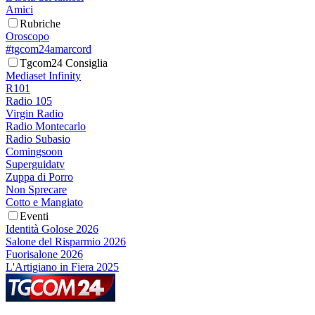
Amici
Rubriche
Oroscopo
#tgcom24amarcord
Tgcom24 Consiglia
Mediaset Infinity
R101
Radio 105
Virgin Radio
Radio Montecarlo
Radio Subasio
Comingsoon
Superguidatv
Zuppa di Porro
Non Sprecare
Cotto e Mangiato
Eventi
Identità Golose 2026
Salone del Risparmio 2026
Fuorisalone 2026
L'Artigiano in Fiera 2025