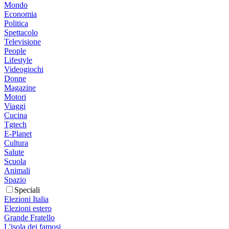
Mondo
Economia
Politica
Spettacolo
Televisione
People
Lifestyle
Videogiochi
Donne
Magazine
Motori
Viaggi
Cucina
Tgtech
E-Planet
Cultura
Salute
Scuola
Animali
Spazio
Speciali
Elezioni Italia
Elezioni estero
Grande Fratello
L'isola dei famosi