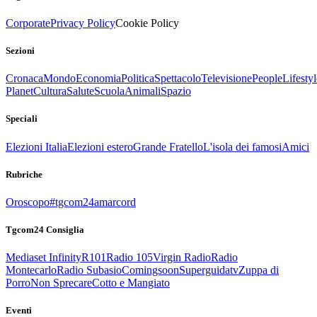
Corporate
Privacy Policy
Cookie Policy
Sezioni
Cronaca
Mondo
Economia
Politica
Spettacolo
Televisione
People
Lifestyl
Planet
Cultura
Salute
Scuola
Animali
Spazio
Speciali
Elezioni Italia
Elezioni estero
Grande Fratello
L'isola dei famosi
Amici
Rubriche
Oroscopo
#tgcom24amarcord
Tgcom24 Consiglia
Mediaset Infinity
R101
Radio 105
Virgin Radio
Radio
Montecarlo
Radio Subasio
Comingsoon
Superguidatv
Zuppa di
Porro
Non Sprecare
Cotto e Mangiato
Eventi