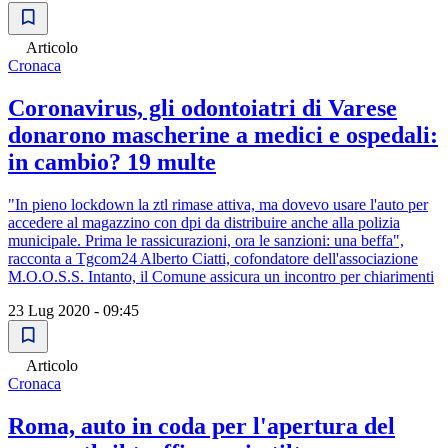
Articolo
Cronaca
Coronavirus, gli odontoiatri di Varese
donarono mascherine a medici e ospedali:
in cambio? 19 multe
"In pieno lockdown la ztl rimase attiva, ma dovevo usare l'auto per
accedere al magazzino con dpi da distribuire anche alla polizia
municipale. Prima le rassicurazioni, ora le sanzioni: una beffa",
racconta a Tgcom24 Alberto Ciatti, cofondatore dell'associazione
M.O.O.S.S. Intanto, il Comune assicura un incontro per chiarimenti
23 Lug 2020 - 09:45
Articolo
Cronaca
Roma, auto in coda per l'apertura del