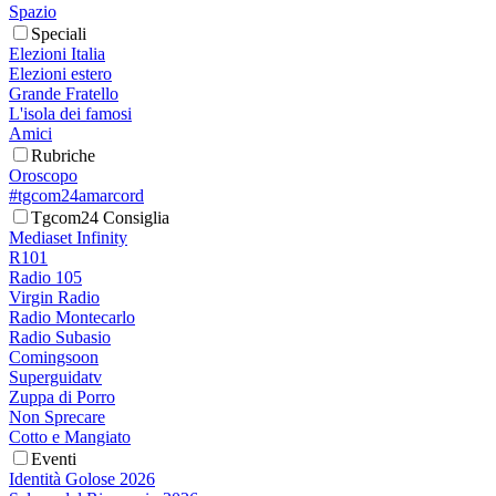
Spazio
Speciali
Elezioni Italia
Elezioni estero
Grande Fratello
L'isola dei famosi
Amici
Rubriche
Oroscopo
#tgcom24amarcord
Tgcom24 Consiglia
Mediaset Infinity
R101
Radio 105
Virgin Radio
Radio Montecarlo
Radio Subasio
Comingsoon
Superguidatv
Zuppa di Porro
Non Sprecare
Cotto e Mangiato
Eventi
Identità Golose 2026