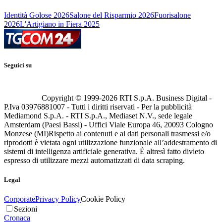
Identità Golose 2026
Salone del Risparmio 2026
Fuorisalone
2026
L'Artigiano in Fiera 2025
Seguici su
Copyright © 1999-
2026
RTI S.p.A. Business Digital -
P.Iva 03976881007 - Tutti i diritti riservati - Per la pubblicità
Mediamond S.p.A. - RTI S.p.A., Mediaset N.V., sede legale
Amsterdam (Paesi Bassi) - Uffici Viale Europa 46, 20093 Cologno
Monzese (MI)
Rispetto ai contenuti e ai dati personali trasmessi e/o
riprodotti è vietata ogni utilizzazione funzionale all’addestramento di
sistemi di intelligenza artificiale generativa. È altresì fatto divieto
espresso di utilizzare mezzi automatizzati di data scraping.
Legal
Corporate
Privacy Policy
Cookie Policy
Sezioni
Cronaca