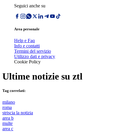
Seguici anche su
Area personale
Help e Faq
Info e contatti
Termini del servizio
Utilizzo dati e privacy
Cookie Policy
Ultime notizie su
ztl
Tag correlati:
milano
roma
striscia la notizia
area b
multe
area c