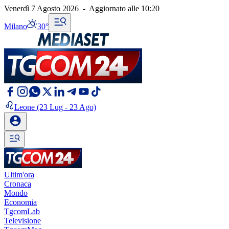
Venerdì 7 Agosto 2026
-
Aggiornato alle
10:20
Milano
30°
Leone
(23 Lug - 23 Ago)
Ultim'ora
Cronaca
Mondo
Economia
TgcomLab
Televisione