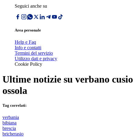
Seguici anche su
Area personale
Help e Faq
Info e contatti
Termini del servizio
Utilizzo dati e privacy
Cookie Policy
Ultime notizie su
verbano cusio
ossola
Tag correlati:
verbania
bibiana
brescia
bricherasio