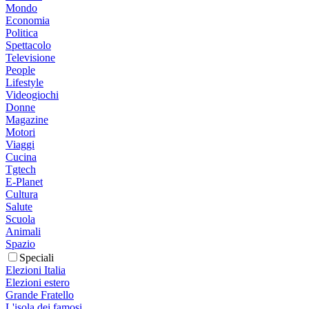
Mondo
Economia
Politica
Spettacolo
Televisione
People
Lifestyle
Videogiochi
Donne
Magazine
Motori
Viaggi
Cucina
Tgtech
E-Planet
Cultura
Salute
Scuola
Animali
Spazio
Speciali
Elezioni Italia
Elezioni estero
Grande Fratello
L'isola dei famosi