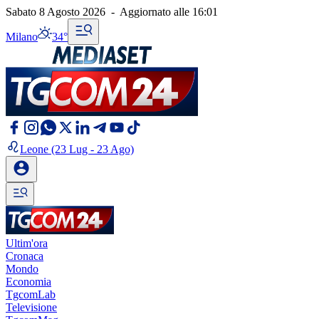
Sabato 8 Agosto 2026
-
Aggiornato alle
16:01
Milano
34°
Leone
(23 Lug - 23 Ago)
Ultim'ora
Cronaca
Mondo
Economia
TgcomLab
Televisione