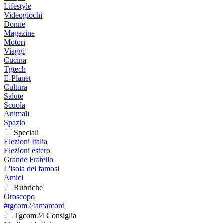
Lifestyle
Videogiochi
Donne
Magazine
Motori
Viaggi
Cucina
Tgtech
E-Planet
Cultura
Salute
Scuola
Animali
Spazio
Speciali
Elezioni Italia
Elezioni estero
Grande Fratello
L'isola dei famosi
Amici
Rubriche
Oroscopo
#tgcom24amarcord
Tgcom24 Consiglia