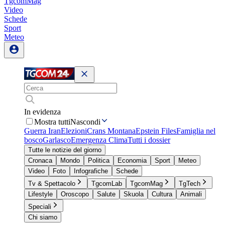
TgcomMag
Video
Schede
Sport
Meteo
In evidenza
Mostra tutti
Nascondi
Guerra Iran
Elezioni
Crans Montana
Epstein Files
Famiglia nel
bosco
Garlasco
Emergenza Clima
Tutti i dossier
Tutte le notizie del giorno
Cronaca
Mondo
Politica
Economia
Sport
Meteo
Video
Foto
Infografiche
Schede
Tv & Spettacolo
TgcomLab
TgcomMag
TgTech
Lifestyle
Oroscopo
Salute
Skuola
Cultura
Animali
Speciali
Chi siamo