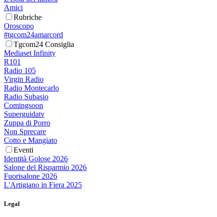
Amici
Rubriche
Oroscopo
#tgcom24amarcord
Tgcom24 Consiglia
Mediaset Infinity
R101
Radio 105
Virgin Radio
Radio Montecarlo
Radio Subasio
Comingsoon
Superguidatv
Zuppa di Porro
Non Sprecare
Cotto e Mangiato
Eventi
Identità Golose 2026
Salone del Risparmio 2026
Fuorisalone 2026
L'Artigiano in Fiera 2025
Legal