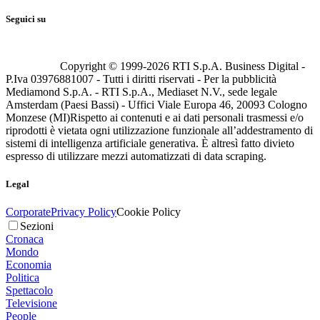
Seguici su
Copyright © 1999-
2026
RTI S.p.A. Business Digital -
P.Iva 03976881007 - Tutti i diritti riservati - Per la pubblicità
Mediamond S.p.A. - RTI S.p.A., Mediaset N.V., sede legale
Amsterdam (Paesi Bassi) - Uffici Viale Europa 46, 20093 Cologno
Monzese (MI)
Rispetto ai contenuti e ai dati personali trasmessi e/o
riprodotti è vietata ogni utilizzazione funzionale all’addestramento di
sistemi di intelligenza artificiale generativa. È altresì fatto divieto
espresso di utilizzare mezzi automatizzati di data scraping.
Legal
Corporate
Privacy Policy
Cookie Policy
Sezioni
Cronaca
Mondo
Economia
Politica
Spettacolo
Televisione
People