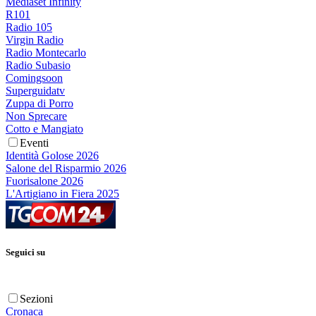
Mediaset Infinity
R101
Radio 105
Virgin Radio
Radio Montecarlo
Radio Subasio
Comingsoon
Superguidatv
Zuppa di Porro
Non Sprecare
Cotto e Mangiato
Eventi
Identità Golose 2026
Salone del Risparmio 2026
Fuorisalone 2026
L'Artigiano in Fiera 2025
Seguici su
Sezioni
Cronaca