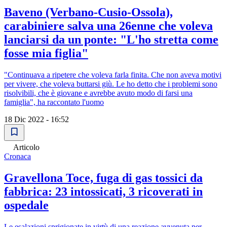
Baveno (Verbano-Cusio-Ossola),
carabiniere salva una 26enne che voleva
lanciarsi da un ponte: "L'ho stretta come
fosse mia figlia"
"Continuava a ripetere che voleva farla finita. Che non aveva motivi
per vivere, che voleva buttarsi giù. Le ho detto che i problemi sono
risolvibili, che è giovane e avrebbe avuto modo di farsi una
famiglia", ha raccontato l'uomo
18 Dic 2022 - 16:52
Articolo
Cronaca
Gravellona Toce, fuga di gas tossici da
fabbrica: 23 intossicati, 3 ricoverati in
ospedale
Le esalazioni sprigionate in virtù di una reazione avvenuta per