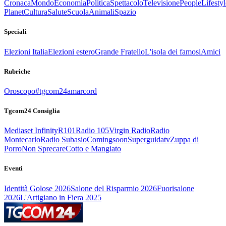
Cronaca
Mondo
Economia
Politica
Spettacolo
Televisione
People
Lifestyl
Planet
Cultura
Salute
Scuola
Animali
Spazio
Speciali
Elezioni Italia
Elezioni estero
Grande Fratello
L'isola dei famosi
Amici
Rubriche
Oroscopo
#tgcom24amarcord
Tgcom24 Consiglia
Mediaset Infinity
R101
Radio 105
Virgin Radio
Radio
Montecarlo
Radio Subasio
Comingsoon
Superguidatv
Zuppa di
Porro
Non Sprecare
Cotto e Mangiato
Eventi
Identità Golose 2026
Salone del Risparmio 2026
Fuorisalone
2026
L'Artigiano in Fiera 2025