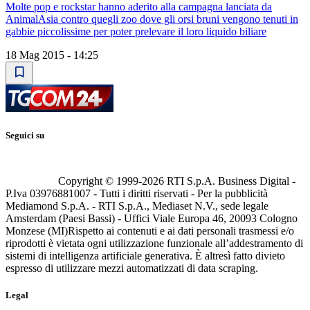
Molte pop e rockstar hanno aderito alla campagna lanciata da
AnimalAsia contro quegli zoo dove gli orsi bruni vengono tenuti in
gabbie piccolissime per poter prelevare il loro liquido biliare
18 Mag 2015 - 14:25
Seguici su
Copyright © 1999-
2026
RTI S.p.A. Business Digital -
P.Iva 03976881007 - Tutti i diritti riservati - Per la pubblicità
Mediamond S.p.A. - RTI S.p.A., Mediaset N.V., sede legale
Amsterdam (Paesi Bassi) - Uffici Viale Europa 46, 20093 Cologno
Monzese (MI)
Rispetto ai contenuti e ai dati personali trasmessi e/o
riprodotti è vietata ogni utilizzazione funzionale all’addestramento di
sistemi di intelligenza artificiale generativa. È altresì fatto divieto
espresso di utilizzare mezzi automatizzati di data scraping.
Legal