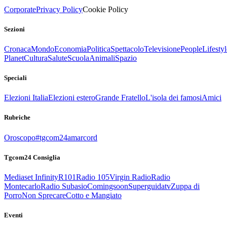
Corporate
Privacy Policy
Cookie Policy
Sezioni
Cronaca
Mondo
Economia
Politica
Spettacolo
Televisione
People
Lifestyl
Planet
Cultura
Salute
Scuola
Animali
Spazio
Speciali
Elezioni Italia
Elezioni estero
Grande Fratello
L'isola dei famosi
Amici
Rubriche
Oroscopo
#tgcom24amarcord
Tgcom24 Consiglia
Mediaset Infinity
R101
Radio 105
Virgin Radio
Radio
Montecarlo
Radio Subasio
Comingsoon
Superguidatv
Zuppa di
Porro
Non Sprecare
Cotto e Mangiato
Eventi