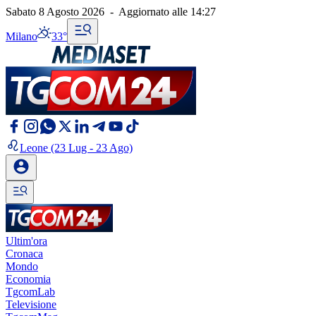
Sabato 8 Agosto 2026
-
Aggiornato alle
14:27
Milano
33°
Leone
(23 Lug - 23 Ago)
Ultim'ora
Cronaca
Mondo
Economia
TgcomLab
Televisione