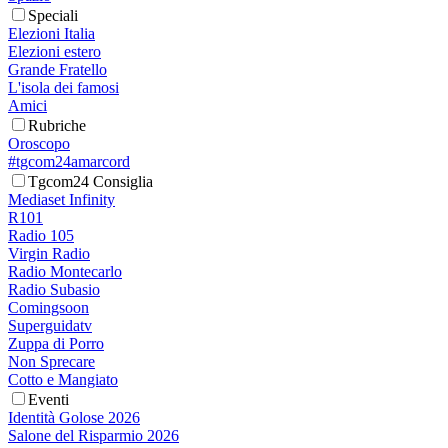
Speciali
Elezioni Italia
Elezioni estero
Grande Fratello
L'isola dei famosi
Amici
Rubriche
Oroscopo
#tgcom24amarcord
Tgcom24 Consiglia
Mediaset Infinity
R101
Radio 105
Virgin Radio
Radio Montecarlo
Radio Subasio
Comingsoon
Superguidatv
Zuppa di Porro
Non Sprecare
Cotto e Mangiato
Eventi
Identità Golose 2026
Salone del Risparmio 2026