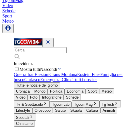
TgcomMag
Video
Schede
Sport
Meteo
In evidenza
Mostra tutti
Nascondi
Guerra Iran
Elezioni
Crans Montana
Epstein Files
Famiglia nel
bosco
Garlasco
Emergenza Clima
Tutti i dossier
Tutte le notizie del giorno
Cronaca
Mondo
Politica
Economia
Sport
Meteo
Video
Foto
Infografiche
Schede
Tv & Spettacolo
TgcomLab
TgcomMag
TgTech
Lifestyle
Oroscopo
Salute
Skuola
Cultura
Animali
Speciali
Chi siamo