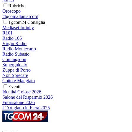
Rubriche
Oroscopo
#tgcom24amarcord
Tgcom24 Consiglia
Mediaset Infinity
R101
Radio 105
Virgin Radio
Radio Montecarlo
Radio Subasio
Comingsoon
Superguidatv
Zuppa di Porro
Non Sprecare
Cotto e Mangiato
Eventi
Identità Golose 2026
Salone del Risparmio 2026
Fuorisalone 2026
L'Artigiano in Fiera 2025