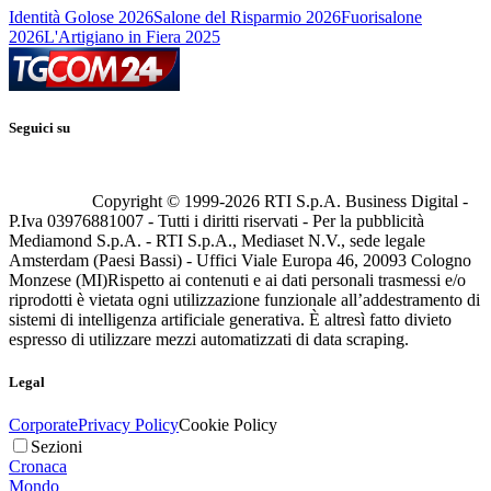
Identità Golose 2026
Salone del Risparmio 2026
Fuorisalone
2026
L'Artigiano in Fiera 2025
Seguici su
Copyright © 1999-
2026
RTI S.p.A. Business Digital -
P.Iva 03976881007 - Tutti i diritti riservati - Per la pubblicità
Mediamond S.p.A. - RTI S.p.A., Mediaset N.V., sede legale
Amsterdam (Paesi Bassi) - Uffici Viale Europa 46, 20093 Cologno
Monzese (MI)
Rispetto ai contenuti e ai dati personali trasmessi e/o
riprodotti è vietata ogni utilizzazione funzionale all’addestramento di
sistemi di intelligenza artificiale generativa. È altresì fatto divieto
espresso di utilizzare mezzi automatizzati di data scraping.
Legal
Corporate
Privacy Policy
Cookie Policy
Sezioni
Cronaca
Mondo