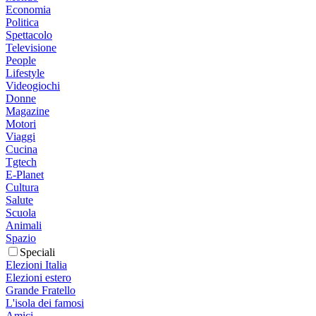
Economia
Politica
Spettacolo
Televisione
People
Lifestyle
Videogiochi
Donne
Magazine
Motori
Viaggi
Cucina
Tgtech
E-Planet
Cultura
Salute
Scuola
Animali
Spazio
Speciali
Elezioni Italia
Elezioni estero
Grande Fratello
L'isola dei famosi
Amici