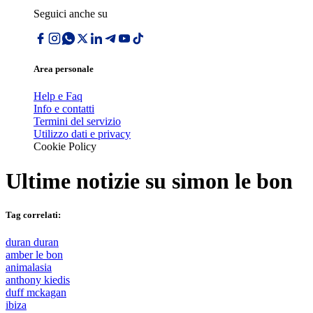
Seguici anche su
Area personale
Help e Faq
Info e contatti
Termini del servizio
Utilizzo dati e privacy
Cookie Policy
Ultime notizie su
simon le bon
Tag correlati:
duran duran
amber le bon
animalasia
anthony kiedis
duff mckagan
ibiza