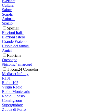
E-Planet
Cultura
Salute
Scuola
Animali
Spazio
Speciali
Elezioni Italia
Elezioni estero
Grande Fratello
L'isola dei famosi
Amici
Rubriche
Oroscopo
#tgcom24amarcord
Tgcom24 Consiglia
Mediaset Infinity
R101
Radio 105
Virgin Radio
Radio Montecarlo
Radio Subasio
Comingsoon
Superguidatv
Zuppa di Porro