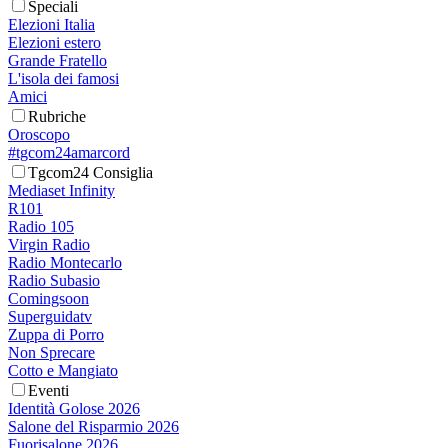
Speciali
Elezioni Italia
Elezioni estero
Grande Fratello
L'isola dei famosi
Amici
Rubriche
Oroscopo
#tgcom24amarcord
Tgcom24 Consiglia
Mediaset Infinity
R101
Radio 105
Virgin Radio
Radio Montecarlo
Radio Subasio
Comingsoon
Superguidatv
Zuppa di Porro
Non Sprecare
Cotto e Mangiato
Eventi
Identità Golose 2026
Salone del Risparmio 2026
Fuorisalone 2026