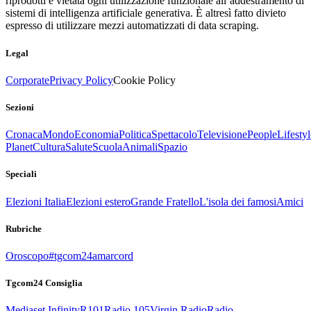
riprodotti è vietata ogni utilizzazione funzionale all’addestramento di
sistemi di intelligenza artificiale generativa. È altresì fatto divieto
espresso di utilizzare mezzi automatizzati di data scraping.
Legal
Corporate
Privacy Policy
Cookie Policy
Sezioni
Cronaca
Mondo
Economia
Politica
Spettacolo
Televisione
People
Lifestyl
Planet
Cultura
Salute
Scuola
Animali
Spazio
Speciali
Elezioni Italia
Elezioni estero
Grande Fratello
L'isola dei famosi
Amici
Rubriche
Oroscopo
#tgcom24amarcord
Tgcom24 Consiglia
Mediaset Infinity
R101
Radio 105
Virgin Radio
Radio