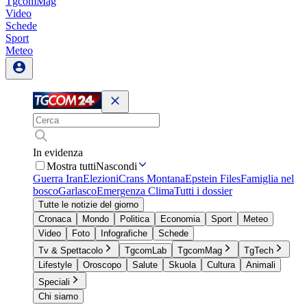
TgcomMag
Video
Schede
Sport
Meteo
In evidenza
Mostra tutti
Nascondi
Guerra Iran
Elezioni
Crans Montana
Epstein Files
Famiglia nel
bosco
Garlasco
Emergenza Clima
Tutti i dossier
Tutte le notizie del giorno
Cronaca
Mondo
Politica
Economia
Sport
Meteo
Video
Foto
Infografiche
Schede
Tv & Spettacolo
TgcomLab
TgcomMag
TgTech
Lifestyle
Oroscopo
Salute
Skuola
Cultura
Animali
Speciali
Chi siamo