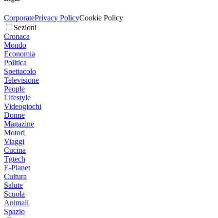
Corporate
Privacy Policy
Cookie Policy
Sezioni
Cronaca
Mondo
Economia
Politica
Spettacolo
Televisione
People
Lifestyle
Videogiochi
Donne
Magazine
Motori
Viaggi
Cucina
Tgtech
E-Planet
Cultura
Salute
Scuola
Animali
Spazio