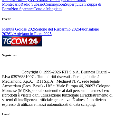
Montecarlo
Radio Subasio
Comingsoon
Superguidatv
Zuppa di
Porro
Non Sprecare
Cotto e Mangiato
Eventi
Identità Golose 2026
Salone del Risparmio 2026
Fuorisalone
2026
L'Artigiano in Fiera 2025
Seguici su
Copyright © 1999-
2026
RTI S.p.A. Business Digital -
P.Iva 03976881007 - Tutti i diritti riservati - Per la pubblicità
Mediamond S.p.A. - RTI S.p.A., Mediaset N.V., sede legale
Amsterdam (Paesi Bassi) - Uffici Viale Europa 46, 20093 Cologno
Monzese (MI)
Rispetto ai contenuti e ai dati personali trasmessi e/o
riprodotti è vietata ogni utilizzazione funzionale all’addestramento di
sistemi di intelligenza artificiale generativa. È altresì fatto divieto
espresso di utilizzare mezzi automatizzati di data scraping.
Legal