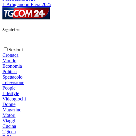
L'Artigiano in Fiera 2025
Seguici su
Sezioni
Cronaca
Mondo
Economia
Politica
Spettacolo
Televisione
People
Lifestyle
Videogiochi
Donne
Magazine
Motori
Viaggi
Cucina
Tgtech