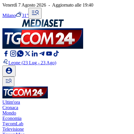
Venerdì 7 Agosto 2026
-
Aggiornato alle
19:40
Milano
31°
Leone
(23 Lug - 23 Ago)
Ultim'ora
Cronaca
Mondo
Economia
TgcomLab
Televisione