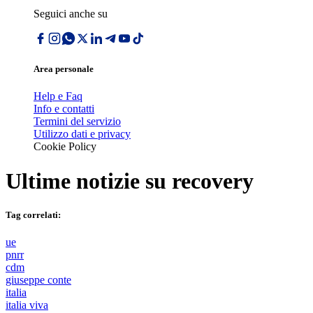
Seguici anche su
Area personale
Help e Faq
Info e contatti
Termini del servizio
Utilizzo dati e privacy
Cookie Policy
Ultime notizie su
recovery
Tag correlati:
ue
pnrr
cdm
giuseppe conte
italia
italia viva