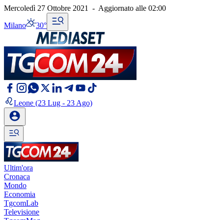
Mercoledì 27 Ottobre 2021
-
Aggiornato alle
02:00
Milano
30°
Leone
(23 Lug - 23 Ago)
Ultim'ora
Cronaca
Mondo
Economia
TgcomLab
Televisione