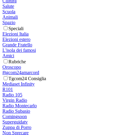
Cultura
Salute
Scuola
Animali
Spazio
Speciali
Elezioni Italia
Elezioni estero
Grande Fratello
L'isola dei famosi
Amici
Rubriche
Oroscopo
#tgcom24amarcord
Tgcom24 Consiglia
Mediaset Infinity
R101
Radio 105
Virgin Radio
Radio Montecarlo
Radio Subasio
Comingsoon
Superguidatv
Zuppa di Porro
Non Sprecare