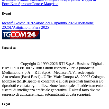
Porro
Non Sprecare
Cotto e Mangiato
Eventi
Identità Golose 2026
Salone del Risparmio 2026
Fuorisalone
2026
L'Artigiano in Fiera 2025
Seguici su
Copyright © 1999-
2026
RTI S.p.A. Business Digital -
P.Iva 03976881007 - Tutti i diritti riservati - Per la pubblicità
Mediamond S.p.A. - RTI S.p.A., Mediaset N.V., sede legale
Amsterdam (Paesi Bassi) - Uffici Viale Europa 46, 20093 Cologno
Monzese (MI)
Rispetto ai contenuti e ai dati personali trasmessi e/o
riprodotti è vietata ogni utilizzazione funzionale all’addestramento di
sistemi di intelligenza artificiale generativa. È altresì fatto divieto
espresso di utilizzare mezzi automatizzati di data scraping.
Legal