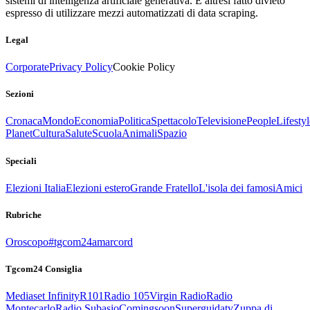
sistemi di intelligenza artificiale generativa. È altresì fatto divieto
espresso di utilizzare mezzi automatizzati di data scraping.
Legal
Corporate
Privacy Policy
Cookie Policy
Sezioni
Cronaca
Mondo
Economia
Politica
Spettacolo
Televisione
People
Lifestyl
Planet
Cultura
Salute
Scuola
Animali
Spazio
Speciali
Elezioni Italia
Elezioni estero
Grande Fratello
L'isola dei famosi
Amici
Rubriche
Oroscopo
#tgcom24amarcord
Tgcom24 Consiglia
Mediaset Infinity
R101
Radio 105
Virgin Radio
Radio
Montecarlo
Radio Subasio
Comingsoon
Superguidatv
Zuppa di