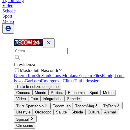
TgcomMag
Video
Schede
Sport
Meteo
In evidenza
Mostra tutti
Nascondi
Guerra Iran
Elezioni
Crans Montana
Epstein Files
Famiglia nel
bosco
Garlasco
Emergenza Clima
Tutti i dossier
Tutte le notizie del giorno
Cronaca
Mondo
Politica
Economia
Sport
Meteo
Video
Foto
Infografiche
Schede
Tv & Spettacolo
TgcomLab
TgcomMag
TgTech
Lifestyle
Oroscopo
Salute
Skuola
Cultura
Animali
Speciali
Chi siamo