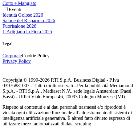
Cotto e Mangiato
Eventi
Identità Golose 2026
Salone del Risparmio 2026
Fuorisalone 2026
L'Artigiano in Fiera 2025
Legal
Corporate
Cookie Policy
Privacy Policy
Copyright © 1999-
2026
RTI S.p.A. Business Digital - P.Iva
03976881007 - Tutti i diritti riservati - Per la pubblicità Mediamond
S.p.A. - RTI S.p.A., Mediaset N.V., sede legale Amsterdam (Paesi
Bassi) - Uffici Viale Europa 46, 20093 Cologno Monzese (MI)
Rispetto ai contenuti e ai dati personali trasmessi e/o riprodotti è
vietata ogni utilizzazione funzionale all’addestramento di sistemi di
intelligenza artificiale generativa. È altresì fatto divieto espresso di
utilizzare mezzi automatizzati di data scraping.