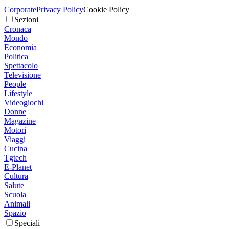
Corporate
Privacy Policy
Cookie Policy
Sezioni
Cronaca
Mondo
Economia
Politica
Spettacolo
Televisione
People
Lifestyle
Videogiochi
Donne
Magazine
Motori
Viaggi
Cucina
Tgtech
E-Planet
Cultura
Salute
Scuola
Animali
Spazio
Speciali