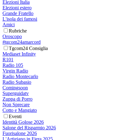
Elezioni Italia
Elezioni estero
Grande Fratello
L'isola dei famosi
Amici
Rubriche
Oroscopo
#tgcom24amarcord
Tgcom24 Consiglia
Mediaset Infinity
R101
Radio 105
Virgin Radio
Radio Montecarlo
Radio Subasio
Comingsoon
Superguidatv
Zuppa di Porro
Non Sprecare
Cotto e Mangiato
Eventi
Identità Golose 2026
Salone del Risparmio 2026
Fuorisalone 2026
L'Artigiano in Fiera 2025