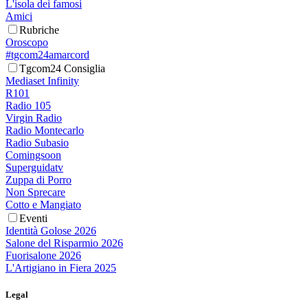
L'isola dei famosi
Amici
Rubriche
Oroscopo
#tgcom24amarcord
Tgcom24 Consiglia
Mediaset Infinity
R101
Radio 105
Virgin Radio
Radio Montecarlo
Radio Subasio
Comingsoon
Superguidatv
Zuppa di Porro
Non Sprecare
Cotto e Mangiato
Eventi
Identità Golose 2026
Salone del Risparmio 2026
Fuorisalone 2026
L'Artigiano in Fiera 2025
Legal