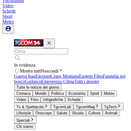
TgcomMag
Video
Schede
Sport
Meteo
In evidenza
Mostra tutti
Nascondi
Guerra Iran
Elezioni
Crans Montana
Epstein Files
Famiglia nel
bosco
Garlasco
Emergenza Clima
Tutti i dossier
Tutte le notizie del giorno
Cronaca
Mondo
Politica
Economia
Sport
Meteo
Video
Foto
Infografiche
Schede
Tv & Spettacolo
TgcomLab
TgcomMag
TgTech
Lifestyle
Oroscopo
Salute
Skuola
Cultura
Animali
Speciali
Chi siamo