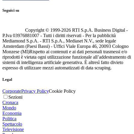
Seguici su
Copyright © 1999-
2026
RTI S.p.A. Business Digital -
P.Iva 03976881007 - Tutti i diritti riservati - Per la pubblicità
Mediamond S.p.A. - RTI S.p.A., Mediaset N.V., sede legale
Amsterdam (Paesi Bassi) - Uffici Viale Europa 46, 20093 Cologno
Monzese (MI)
Rispetto ai contenuti e ai dati personali trasmessi e/o
riprodotti è vietata ogni utilizzazione funzionale all’addestramento di
sistemi di intelligenza artificiale generativa. È altresì fatto divieto
espresso di utilizzare mezzi automatizzati di data scraping.
Legal
Corporate
Privacy Policy
Cookie Policy
Sezioni
Cronaca
Mondo
Economia
Politica
Spettacolo
Televisione