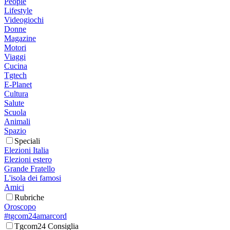
People
Lifestyle
Videogiochi
Donne
Magazine
Motori
Viaggi
Cucina
Tgtech
E-Planet
Cultura
Salute
Scuola
Animali
Spazio
Speciali
Elezioni Italia
Elezioni estero
Grande Fratello
L'isola dei famosi
Amici
Rubriche
Oroscopo
#tgcom24amarcord
Tgcom24 Consiglia