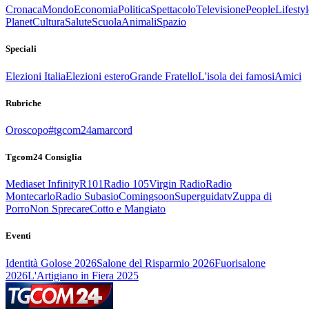
Cronaca
Mondo
Economia
Politica
Spettacolo
Televisione
People
Lifestyl
Planet
Cultura
Salute
Scuola
Animali
Spazio
Speciali
Elezioni Italia
Elezioni estero
Grande Fratello
L'isola dei famosi
Amici
Rubriche
Oroscopo
#tgcom24amarcord
Tgcom24 Consiglia
Mediaset Infinity
R101
Radio 105
Virgin Radio
Radio
Montecarlo
Radio Subasio
Comingsoon
Superguidatv
Zuppa di
Porro
Non Sprecare
Cotto e Mangiato
Eventi
Identità Golose 2026
Salone del Risparmio 2026
Fuorisalone
2026
L'Artigiano in Fiera 2025