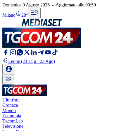
Domenica 9 Agosto 2026
-
Aggiornato alle
00:59
Milano
28°
Leone
(23 Lug - 23 Ago)
Ultim'ora
Cronaca
Mondo
Economia
TgcomLab
Televisione