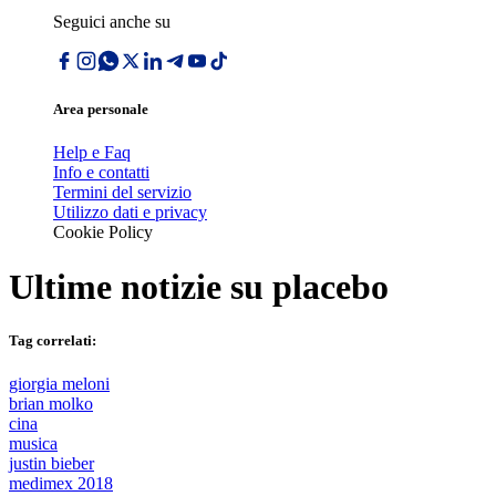
Seguici anche su
Area personale
Help e Faq
Info e contatti
Termini del servizio
Utilizzo dati e privacy
Cookie Policy
Ultime notizie su
placebo
Tag correlati:
giorgia meloni
brian molko
cina
musica
justin bieber
medimex 2018