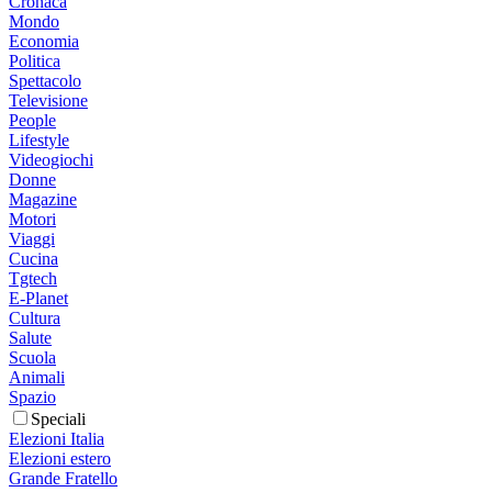
Cronaca
Mondo
Economia
Politica
Spettacolo
Televisione
People
Lifestyle
Videogiochi
Donne
Magazine
Motori
Viaggi
Cucina
Tgtech
E-Planet
Cultura
Salute
Scuola
Animali
Spazio
Speciali
Elezioni Italia
Elezioni estero
Grande Fratello