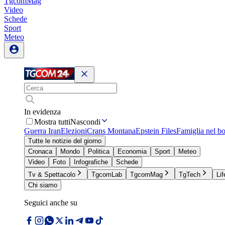
TgcomMag
Video
Schede
Sport
Meteo
In evidenza
Mostra tutti
Nascondi
Guerra Iran
Elezioni
Crans Montana
Epstein Files
Famiglia nel b
Tutte le notizie del giorno
Cronaca
Mondo
Politica
Economia
Sport
Meteo
Video
Foto
Infografiche
Schede
Tv & Spettacolo
TgcomLab
TgcomMag
TgTech
Lif
Chi siamo
Seguici anche su