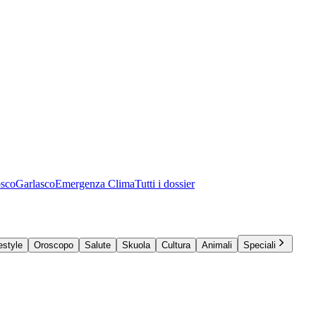
osco
Garlasco
Emergenza Clima
Tutti i dossier
estyle
Oroscopo
Salute
Skuola
Cultura
Animali
Speciali