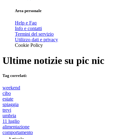
Area personale
Help e Faq
Info e contatti
Termini del servizio
Utilizzo dati e privacy
Cookie Policy
Ultime notizie su
pic nic
Tag correlati:
weekend
cibo
estate
spiaggia
trevi
umbria
11 luglio
alimentazione
comportamento