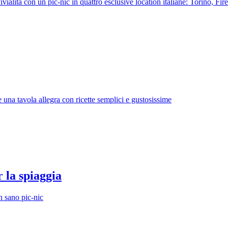
ivialità con un pic-nic in quattro esclusive location italiane: Torino, F
na tavola allegra con ricette semplici e gustosissime
r la spiaggia
un sano pic-nic