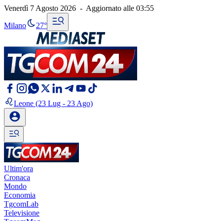
Venerdì 7 Agosto 2026
-
Aggiornato alle
03:55
Milano
27°
Leone
(23 Lug - 23 Ago)
Ultim'ora
Cronaca
Mondo
Economia
TgcomLab
Televisione