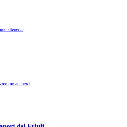
mmo attenerci
dovremmo attenerci
apori del Friuli