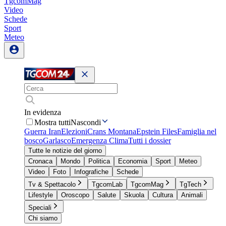
TgcomMag
Video
Schede
Sport
Meteo
In evidenza
Mostra tutti
Nascondi
Guerra Iran
Elezioni
Crans Montana
Epstein Files
Famiglia nel
bosco
Garlasco
Emergenza Clima
Tutti i dossier
Tutte le notizie del giorno
Cronaca
Mondo
Politica
Economia
Sport
Meteo
Video
Foto
Infografiche
Schede
Tv & Spettacolo
TgcomLab
TgcomMag
TgTech
Lifestyle
Oroscopo
Salute
Skuola
Cultura
Animali
Speciali
Chi siamo