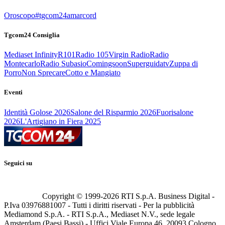
Oroscopo
#tgcom24amarcord
Tgcom24 Consiglia
Mediaset Infinity
R101
Radio 105
Virgin Radio
Radio
Montecarlo
Radio Subasio
Comingsoon
Superguidatv
Zuppa di
Porro
Non Sprecare
Cotto e Mangiato
Eventi
Identità Golose 2026
Salone del Risparmio 2026
Fuorisalone
2026
L'Artigiano in Fiera 2025
Seguici su
Copyright © 1999-
2026
RTI S.p.A. Business Digital -
P.Iva 03976881007 - Tutti i diritti riservati - Per la pubblicità
Mediamond S.p.A. - RTI S.p.A., Mediaset N.V., sede legale
Amsterdam (Paesi Bassi) - Uffici Viale Europa 46, 20093 Cologno