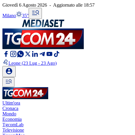
Giovedì 6 Agosto 2026
-
Aggiornato alle
18:57
Milano
35°
Leone
(23 Lug - 23 Ago)
Ultim'ora
Cronaca
Mondo
Economia
TgcomLab
Televisione