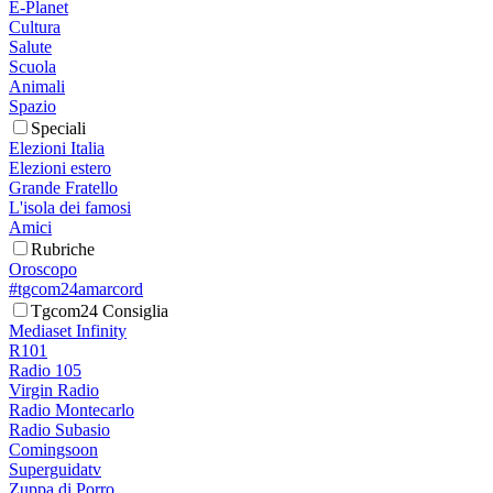
E-Planet
Cultura
Salute
Scuola
Animali
Spazio
Speciali
Elezioni Italia
Elezioni estero
Grande Fratello
L'isola dei famosi
Amici
Rubriche
Oroscopo
#tgcom24amarcord
Tgcom24 Consiglia
Mediaset Infinity
R101
Radio 105
Virgin Radio
Radio Montecarlo
Radio Subasio
Comingsoon
Superguidatv
Zuppa di Porro