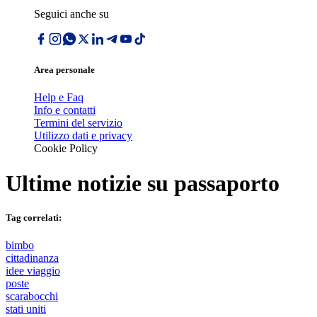
Seguici anche su
Area personale
Help e Faq
Info e contatti
Termini del servizio
Utilizzo dati e privacy
Cookie Policy
Ultime notizie su
passaporto
Tag correlati:
bimbo
cittadinanza
idee viaggio
poste
scarabocchi
stati uniti