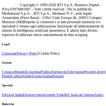
Copyright © 1999-
2026
RTI S.p.A. Business Digital -
P.Iva 03976881007 - Tutti i diritti riservati - Per la pubblicità
Mediamond S.p.A. - RTI S.p.A., Mediaset N.V., sede legale
Amsterdam (Paesi Bassi) - Uffici Viale Europa 46, 20093 Cologno
Monzese (MI)
Rispetto ai contenuti e ai dati personali trasmessi e/o
riprodotti è vietata ogni utilizzazione funzionale all’addestramento di
sistemi di intelligenza artificiale generativa. È altresì fatto divieto
espresso di utilizzare mezzi automatizzati di data scraping.
Legal
Corporate
Privacy Policy
Cookie Policy
Sezioni
Cronaca
Mondo
Economia
Politica
Spettacolo
Televisione
People
Lifestyl
Planet
Cultura
Salute
Scuola
Animali
Spazio
Speciali
Elezioni Italia
Elezioni estero
Grande Fratello
L'isola dei famosi
Amici
Rubriche