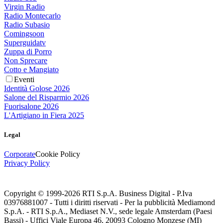
Virgin Radio
Radio Montecarlo
Radio Subasio
Comingsoon
Superguidatv
Zuppa di Porro
Non Sprecare
Cotto e Mangiato
Eventi
Identità Golose 2026
Salone del Risparmio 2026
Fuorisalone 2026
L'Artigiano in Fiera 2025
Legal
Corporate
Cookie Policy
Privacy Policy
Copyright © 1999-
2026
RTI S.p.A. Business Digital - P.Iva
03976881007 - Tutti i diritti riservati - Per la pubblicità Mediamond
S.p.A. - RTI S.p.A., Mediaset N.V., sede legale Amsterdam (Paesi
Bassi) - Uffici Viale Europa 46, 20093 Cologno Monzese (MI)