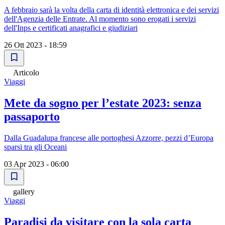
A febbraio sarà la volta della carta di identità elettronica e dei servizi
dell'Agenzia delle Entrate. Al momento sono erogati i servizi
dell'Inps e certificati anagrafici e giudiziari
26 Ott 2023 - 18:59
Articolo
Viaggi
Mete da sogno per l’estate 2023: senza
passaporto
Dalla Guadalupa francese alle portoghesi Azzorre, pezzi d’Europa
sparsi tra gli Oceani
03 Apr 2023 - 06:00
gallery
Viaggi
Paradisi da visitare con la sola carta