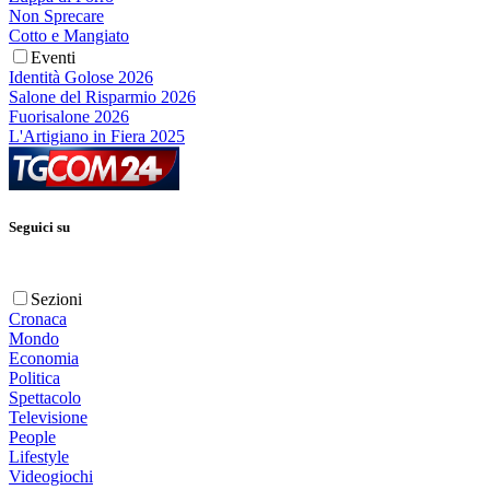
Non Sprecare
Cotto e Mangiato
Eventi
Identità Golose 2026
Salone del Risparmio 2026
Fuorisalone 2026
L'Artigiano in Fiera 2025
Seguici su
Sezioni
Cronaca
Mondo
Economia
Politica
Spettacolo
Televisione
People
Lifestyle
Videogiochi