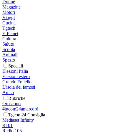
Donne
Magazine
Motori
Viaggi
Cucina
Tgtech
E-Planet
Cultura
Salute
Scuola
Animali
Spazio
Speciali
Elezioni Italia
Elezioni estero
Grande Fratello
L'isola dei famosi
Amici
Rubriche
Oroscopo
#tgcom24amarcord
Tgcom24 Consiglia
Mediaset Infinity
R101
Radio 105