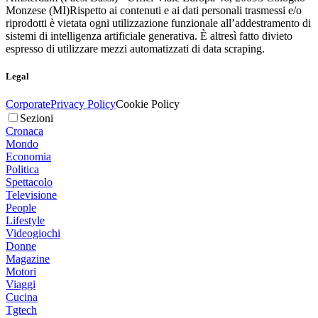
Monzese (MI)
Rispetto ai contenuti e ai dati personali trasmessi e/o
riprodotti è vietata ogni utilizzazione funzionale all’addestramento di
sistemi di intelligenza artificiale generativa. È altresì fatto divieto
espresso di utilizzare mezzi automatizzati di data scraping.
Legal
Corporate
Privacy Policy
Cookie Policy
Sezioni
Cronaca
Mondo
Economia
Politica
Spettacolo
Televisione
People
Lifestyle
Videogiochi
Donne
Magazine
Motori
Viaggi
Cucina
Tgtech