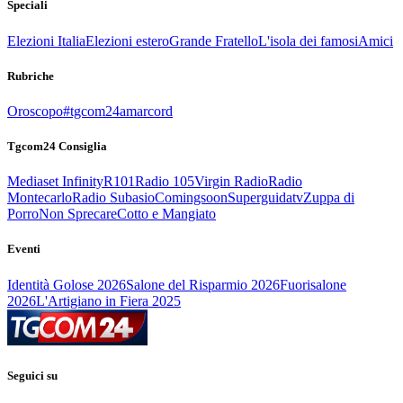
Speciali
Elezioni Italia
Elezioni estero
Grande Fratello
L'isola dei famosi
Amici
Rubriche
Oroscopo
#tgcom24amarcord
Tgcom24 Consiglia
Mediaset Infinity
R101
Radio 105
Virgin Radio
Radio
Montecarlo
Radio Subasio
Comingsoon
Superguidatv
Zuppa di
Porro
Non Sprecare
Cotto e Mangiato
Eventi
Identità Golose 2026
Salone del Risparmio 2026
Fuorisalone
2026
L'Artigiano in Fiera 2025
Seguici su