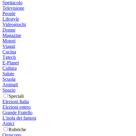
Spettacolo
Televisione
People
Lifestyle
Videogiochi
Donne
Magazine
Motori
Viaggi
Cucina
Tgtech
E-Planet
Cultura
Salute
Scuola
Animali
Spazio
Speciali
Elezioni Italia
Elezioni estero
Grande Fratello
L'isola dei famosi
Amici
Rubriche
Oroscopo