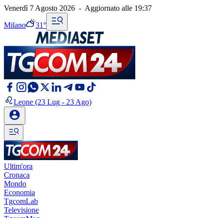
Venerdì 7 Agosto 2026
-
Aggiornato alle
19:37
Milano
31°
Leone
(23 Lug - 23 Ago)
Ultim'ora
Cronaca
Mondo
Economia
TgcomLab
Televisione