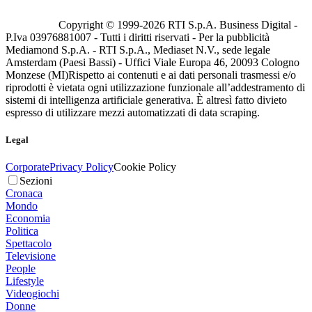
Copyright © 1999-
2026
RTI S.p.A. Business Digital -
P.Iva 03976881007 - Tutti i diritti riservati - Per la pubblicità
Mediamond S.p.A. - RTI S.p.A., Mediaset N.V., sede legale
Amsterdam (Paesi Bassi) - Uffici Viale Europa 46, 20093 Cologno
Monzese (MI)
Rispetto ai contenuti e ai dati personali trasmessi e/o
riprodotti è vietata ogni utilizzazione funzionale all’addestramento di
sistemi di intelligenza artificiale generativa. È altresì fatto divieto
espresso di utilizzare mezzi automatizzati di data scraping.
Legal
Corporate
Privacy Policy
Cookie Policy
Sezioni
Cronaca
Mondo
Economia
Politica
Spettacolo
Televisione
People
Lifestyle
Videogiochi
Donne