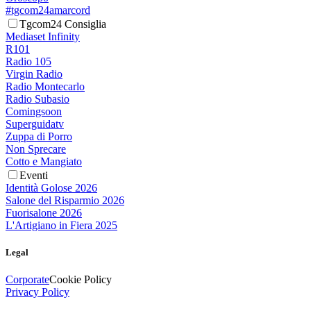
#tgcom24amarcord
Tgcom24 Consiglia
Mediaset Infinity
R101
Radio 105
Virgin Radio
Radio Montecarlo
Radio Subasio
Comingsoon
Superguidatv
Zuppa di Porro
Non Sprecare
Cotto e Mangiato
Eventi
Identità Golose 2026
Salone del Risparmio 2026
Fuorisalone 2026
L'Artigiano in Fiera 2025
Legal
Corporate
Cookie Policy
Privacy Policy