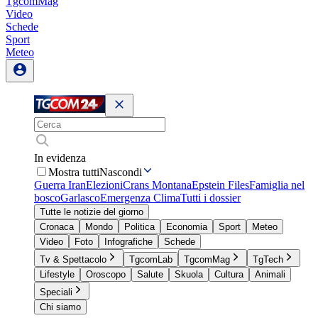
TgcomMag
Video
Schede
Sport
Meteo
In evidenza
Mostra tutti
Nascondi
Guerra Iran
Elezioni
Crans Montana
Epstein Files
Famiglia nel
bosco
Garlasco
Emergenza Clima
Tutti i dossier
Tutte le notizie del giorno
Cronaca
Mondo
Politica
Economia
Sport
Meteo
Video
Foto
Infografiche
Schede
Tv & Spettacolo
TgcomLab
TgcomMag
TgTech
Lifestyle
Oroscopo
Salute
Skuola
Cultura
Animali
Speciali
Chi siamo