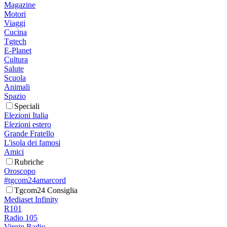
Magazine
Motori
Viaggi
Cucina
Tgtech
E-Planet
Cultura
Salute
Scuola
Animali
Spazio
Speciali
Elezioni Italia
Elezioni estero
Grande Fratello
L'isola dei famosi
Amici
Rubriche
Oroscopo
#tgcom24amarcord
Tgcom24 Consiglia
Mediaset Infinity
R101
Radio 105
Virgin Radio