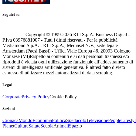
Seguici su
Copyright © 1999-
2026
RTI S.p.A. Business Digital -
P.Iva 03976881007 - Tutti i diritti riservati - Per la pubblicità
Mediamond S.p.A. - RTI S.p.A., Mediaset N.V., sede legale
Amsterdam (Paesi Bassi) - Uffici Viale Europa 46, 20093 Cologno
Monzese (MI)
Rispetto ai contenuti e ai dati personali trasmessi e/o
riprodotti è vietata ogni utilizzazione funzionale all’addestramento di
sistemi di intelligenza artificiale generativa. È altresì fatto divieto
espresso di utilizzare mezzi automatizzati di data scraping.
Legal
Corporate
Privacy Policy
Cookie Policy
Sezioni
Cronaca
Mondo
Economia
Politica
Spettacolo
Televisione
People
Lifestyl
Planet
Cultura
Salute
Scuola
Animali
Spazio