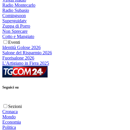
Radio Montecarlo
Radio Subasio
Comingsoon
Superguidatv
Zuppa di Porro
Non Sprecare
Cotto e Mangiato
Eventi
Identità Golose 2026
Salone del Risparmio 2026
Fuorisalone 2026
L'Artigiano in Fiera 2025
Seguici su
Sezioni
Cronaca
Mondo
Economia
Politica