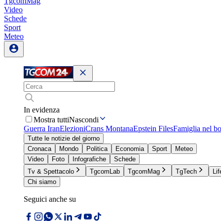
TgcomMag
Video
Schede
Sport
Meteo
In evidenza
Mostra tutti
Nascondi
Guerra Iran
Elezioni
Crans Montana
Epstein Files
Famiglia nel b
Tutte le notizie del giorno
Cronaca
Mondo
Politica
Economia
Sport
Meteo
Video
Foto
Infografiche
Schede
Tv & Spettacolo
TgcomLab
TgcomMag
TgTech
Lif
Chi siamo
Seguici anche su