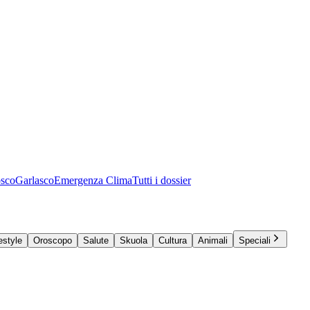
osco
Garlasco
Emergenza Clima
Tutti i dossier
estyle
Oroscopo
Salute
Skuola
Cultura
Animali
Speciali