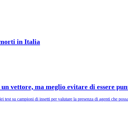
orti in Italia
n vettore, ma meglio evitare di essere pun
i test su campioni di insetti per valutare la presenza di agenti che poss