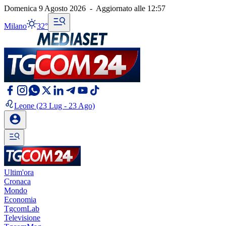
Domenica 9 Agosto 2026
-
Aggiornato alle
12:57
Milano
32°
Leone
(23 Lug - 23 Ago)
Ultim'ora
Cronaca
Mondo
Economia
TgcomLab
Televisione