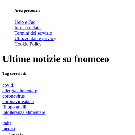
Area personale
Help e Faq
Info e contatti
Termini del servizio
Utilizzo dati e privacy
Cookie Policy
Ultime notizie su
fnomceo
Tag correlati:
covid
allergia alimentare
coronavirus
coronavirusitalia
filippo anelli
intolleranza alimentare
iss
italia
medici