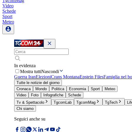
TgcomMag
Video
Schede
Sport
Meteo
In evidenza
Mostra tutti
Nascondi
Guerra Iran
Elezioni
Crans Montana
Epstein Files
Famiglia nel b
Tutte le notizie del giorno
Cronaca
Mondo
Politica
Economia
Sport
Meteo
Video
Foto
Infografiche
Schede
Tv & Spettacolo
TgcomLab
TgcomMag
TgTech
Lif
Chi siamo
Seguici anche su