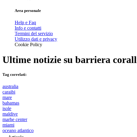
Area personale
Help e Faq
Info e contatti
Termini del servizio
Utilizzo dati e privacy
Cookie Policy
Ultime notizie su
barriera coral
Tag correlati:
australia
caraibi
mare
bahamas
isole
maldive
marhe center
miami
oceano atlantico