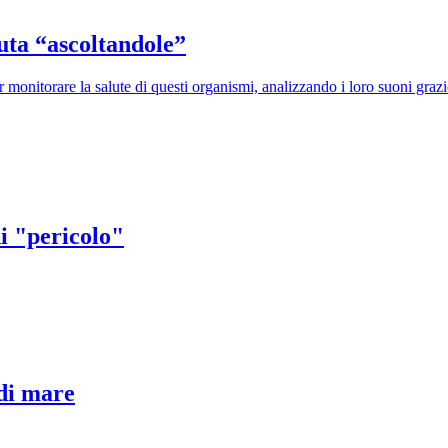
iuta “ascoltandole”
nitorare la salute di questi organismi, analizzando i loro suoni grazie a
di "pericolo"
 di mare