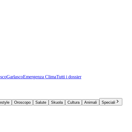
osco
Garlasco
Emergenza Clima
Tutti i dossier
estyle
Oroscopo
Salute
Skuola
Cultura
Animali
Speciali