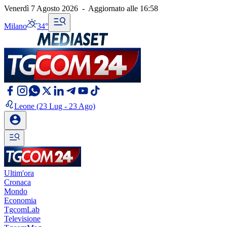
Venerdì 7 Agosto 2026
-
Aggiornato alle
16:58
Milano
34°
Leone
(23 Lug - 23 Ago)
Ultim'ora
Cronaca
Mondo
Economia
TgcomLab
Televisione