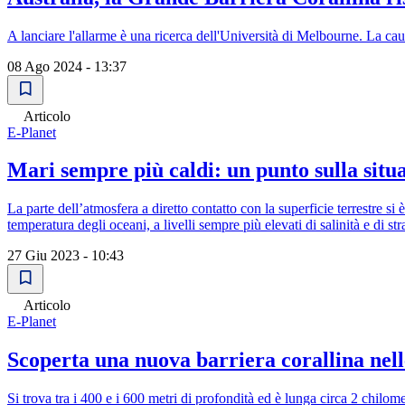
A lanciare l'allarme è una ricerca dell'Università di Melbourne. La ca
08 Ago 2024 - 13:37
Articolo
E-Planet
Mari sempre più caldi: un punto sulla situ
La parte dell’atmosfera a diretto contatto con la superficie terrestre s
temperatura degli oceani, a livelli sempre più elevati di salinità e di st
27 Giu 2023 - 10:43
Articolo
E-Planet
Scoperta una nuova barriera corallina nel
Si trova tra i 400 e i 600 metri di profondità ed è lunga circa 2 chilome