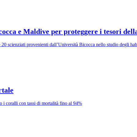
occa e Maldive per proteggere i tesori dell
20 scienziati provenienti dall’Università Bicocca nello studio degli habit
rtale
i coralli con tassi di mortalità fino al 94%