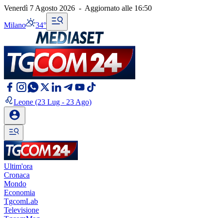
Venerdì 7 Agosto 2026
-
Aggiornato alle
16:50
Milano
34°
Leone
(23 Lug - 23 Ago)
Ultim'ora
Cronaca
Mondo
Economia
TgcomLab
Televisione