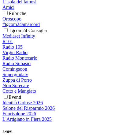
L'isola dei famosi
Amici
Rubriche
Oroscopo
#tgcom24amarcord
Tgcom24 Consiglia
Mediaset Infinity
R101
Radio 105
Virgin Radio
Radio Montecarlo
Radio Subasio
Comingsoon
Superguidatv
Zuppa di Porro
Non Sprecare
Cotto e Mangiato
Eventi
Identità Golose 2026
Salone del Risparmio 2026
Fuorisalone 2026
L'Artigiano in Fiera 2025
Legal