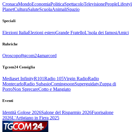
Cronaca
Mondo
Economia
Politica
Spettacolo
Televisione
People
Lifestyl
Planet
Cultura
Salute
Scuola
Animali
Spazio
Speciali
Elezioni Italia
Elezioni estero
Grande Fratello
L'isola dei famosi
Amici
Rubriche
Oroscopo
#tgcom24amarcord
Tgcom24 Consiglia
Mediaset Infinity
R101
Radio 105
Virgin Radio
Radio
Montecarlo
Radio Subasio
Comingsoon
Superguidatv
Zuppa di
Porro
Non Sprecare
Cotto e Mangiato
Eventi
Identità Golose 2026
Salone del Risparmio 2026
Fuorisalone
2026
L'Artigiano in Fiera 2025