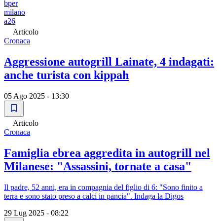
bper
milano
a26
Articolo
Cronaca
Aggressione autogrill Lainate, 4 indagati:
anche turista con kippah
05 Ago 2025 - 13:30
Articolo
Cronaca
Famiglia ebrea aggredita in autogrill nel
Milanese: "Assassini, tornate a casa"
Il padre, 52 anni, era in compagnia del figlio di 6: "Sono finito a
terra e sono stato preso a calci in pancia". Indaga la Digos
29 Lug 2025 - 08:22