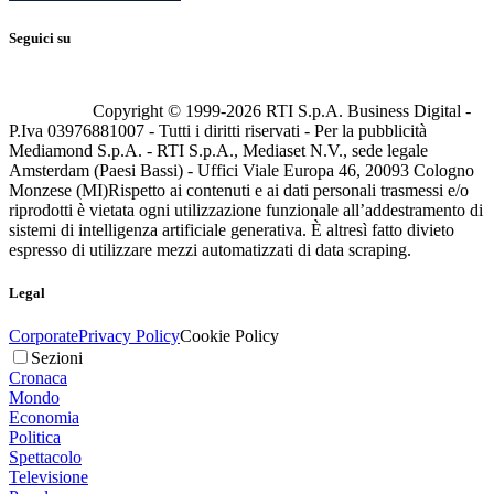
Seguici su
Copyright © 1999-
2026
RTI S.p.A. Business Digital -
P.Iva 03976881007 - Tutti i diritti riservati - Per la pubblicità
Mediamond S.p.A. - RTI S.p.A., Mediaset N.V., sede legale
Amsterdam (Paesi Bassi) - Uffici Viale Europa 46, 20093 Cologno
Monzese (MI)
Rispetto ai contenuti e ai dati personali trasmessi e/o
riprodotti è vietata ogni utilizzazione funzionale all’addestramento di
sistemi di intelligenza artificiale generativa. È altresì fatto divieto
espresso di utilizzare mezzi automatizzati di data scraping.
Legal
Corporate
Privacy Policy
Cookie Policy
Sezioni
Cronaca
Mondo
Economia
Politica
Spettacolo
Televisione