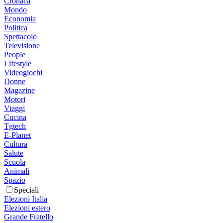
Cronaca
Mondo
Economia
Politica
Spettacolo
Televisione
People
Lifestyle
Videogiochi
Donne
Magazine
Motori
Viaggi
Cucina
Tgtech
E-Planet
Cultura
Salute
Scuola
Animali
Spazio
Speciali
Elezioni Italia
Elezioni estero
Grande Fratello