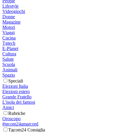
People
Lifestyle
Videogiochi
Donne
Magazine
Motori
Viaggi
Cucina
Tgtech
E-Planet
Cultura
Salute
Scuola
Animali
Spazio
Speciali
Elezioni Italia
Elezioni estero
Grande Fratello
L'isola dei famosi
Amici
Rubriche
Oroscopo
#tgcom24amarcord
Tgcom24 Consiglia