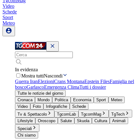
TgcomMag
Video
Schede
Sport
Meteo
In evidenza
Mostra tutti
Nascondi
Guerra Iran
Elezioni
Crans Montana
Epstein Files
Famiglia nel
bosco
Garlasco
Emergenza Clima
Tutti i dossier
Tutte le notizie del giorno
Cronaca
Mondo
Politica
Economia
Sport
Meteo
Video
Foto
Infografiche
Schede
Tv & Spettacolo
TgcomLab
TgcomMag
TgTech
Lifestyle
Oroscopo
Salute
Skuola
Cultura
Animali
Speciali
Chi siamo