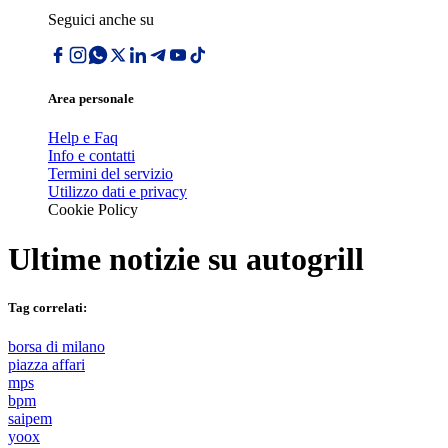
Seguici anche su
Area personale
Help e Faq
Info e contatti
Termini del servizio
Utilizzo dati e privacy
Cookie Policy
Ultime notizie su
autogrill
Tag correlati:
borsa di milano
piazza affari
mps
bpm
saipem
yoox