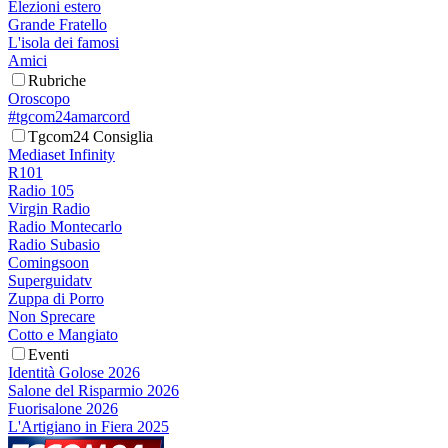
Elezioni estero
Grande Fratello
L'isola dei famosi
Amici
Rubriche
Oroscopo
#tgcom24amarcord
Tgcom24 Consiglia
Mediaset Infinity
R101
Radio 105
Virgin Radio
Radio Montecarlo
Radio Subasio
Comingsoon
Superguidatv
Zuppa di Porro
Non Sprecare
Cotto e Mangiato
Eventi
Identità Golose 2026
Salone del Risparmio 2026
Fuorisalone 2026
L'Artigiano in Fiera 2025