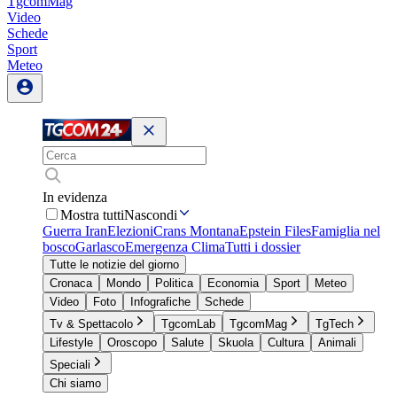
TgcomMag
Video
Schede
Sport
Meteo
In evidenza
Mostra tutti
Nascondi
Guerra Iran
Elezioni
Crans Montana
Epstein Files
Famiglia nel
bosco
Garlasco
Emergenza Clima
Tutti i dossier
Tutte le notizie del giorno
Cronaca
Mondo
Politica
Economia
Sport
Meteo
Video
Foto
Infografiche
Schede
Tv & Spettacolo
TgcomLab
TgcomMag
TgTech
Lifestyle
Oroscopo
Salute
Skuola
Cultura
Animali
Speciali
Chi siamo