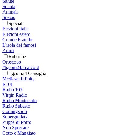
Salute
Scuola
Animali
Spazio
Speciali
Elezioni Italia
Elezioni estero
Grande Fratello
L'isola dei famosi
Amici
Rubriche
Oroscopo
#tgcom24amarcord
Tgcom24 Consiglia
Mediaset Infinity
R101
Radio 105
Virgin Radio
Radio Montecarlo
Radio Subasio
Comingsoon
Superguidatv
Zuppa di Porro
Non Sprecare
Cotto e Mangiato