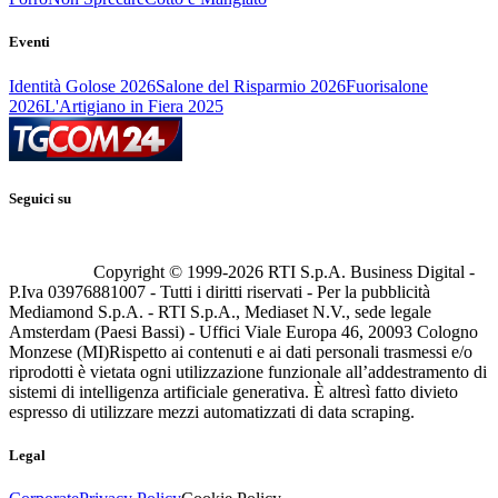
Eventi
Identità Golose 2026
Salone del Risparmio 2026
Fuorisalone
2026
L'Artigiano in Fiera 2025
Seguici su
Copyright © 1999-
2026
RTI S.p.A. Business Digital -
P.Iva 03976881007 - Tutti i diritti riservati - Per la pubblicità
Mediamond S.p.A. - RTI S.p.A., Mediaset N.V., sede legale
Amsterdam (Paesi Bassi) - Uffici Viale Europa 46, 20093 Cologno
Monzese (MI)
Rispetto ai contenuti e ai dati personali trasmessi e/o
riprodotti è vietata ogni utilizzazione funzionale all’addestramento di
sistemi di intelligenza artificiale generativa. È altresì fatto divieto
espresso di utilizzare mezzi automatizzati di data scraping.
Legal