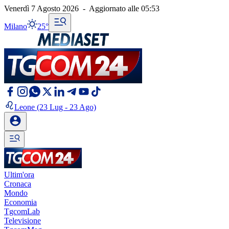
Venerdì 7 Agosto 2026
-
Aggiornato alle
05:53
Milano
25°
Leone
(23 Lug - 23 Ago)
Ultim'ora
Cronaca
Mondo
Economia
TgcomLab
Televisione