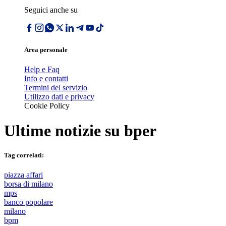
Seguici anche su
Area personale
Help e Faq
Info e contatti
Termini del servizio
Utilizzo dati e privacy
Cookie Policy
Ultime notizie su
bper
Tag correlati:
piazza affari
borsa di milano
mps
banco popolare
milano
bpm