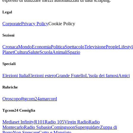
espresso di utilizzare mezzi automatizzati di data scraping.
Legal
Corporate
Privacy Policy
Cookie Policy
Sezioni
Cronaca
Mondo
Economia
Politica
Spettacolo
Televisione
People
Lifestyl
Planet
Cultura
Salute
Scuola
Animali
Spazio
Speciali
Elezioni Italia
Elezioni estero
Grande Fratello
L'isola dei famosi
Amici
Rubriche
Oroscopo
#tgcom24amarcord
Tgcom24 Consiglia
Mediaset Infinity
R101
Radio 105
Virgin Radio
Radio
Montecarlo
Radio Subasio
Comingsoon
Superguidatv
Zuppa di
Porro
Non Sprecare
Cotto e Mangiato