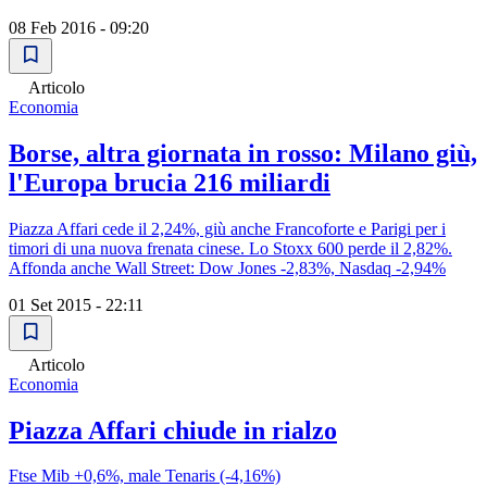
08 Feb 2016 - 09:20
Articolo
Economia
Borse, altra giornata in rosso: Milano giù,
l'Europa brucia 216 miliardi
Piazza Affari cede il 2,24%, giù anche Francoforte e Parigi per i
timori di una nuova frenata cinese. Lo Stoxx 600 perde il 2,82%.
Affonda anche Wall Street: Dow Jones -2,83%, Nasdaq -2,94%
01 Set 2015 - 22:11
Articolo
Economia
Piazza Affari chiude in rialzo
Ftse Mib +0,6%, male Tenaris (-4,16%)