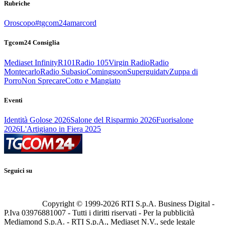
Rubriche
Oroscopo
#tgcom24amarcord
Tgcom24 Consiglia
Mediaset Infinity
R101
Radio 105
Virgin Radio
Radio
Montecarlo
Radio Subasio
Comingsoon
Superguidatv
Zuppa di
Porro
Non Sprecare
Cotto e Mangiato
Eventi
Identità Golose 2026
Salone del Risparmio 2026
Fuorisalone
2026
L'Artigiano in Fiera 2025
Seguici su
Copyright © 1999-
2026
RTI S.p.A. Business Digital -
P.Iva 03976881007 - Tutti i diritti riservati - Per la pubblicità
Mediamond S.p.A. - RTI S.p.A., Mediaset N.V., sede legale