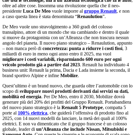
che usa le tecnologie, ma a unʼazienda tecnologica che fa le auto
,
oltre ad altre cose. Insomma una rivoluzione quella che il neo-
presidente
Luca De Meo
vuole imporre al
gruppo Renault
, e non
a caso questa linea è stata denominata “
Renaulution
”.
De Meo vuole uno stravolgimento a 360 gradi del colosso
transalpino, attore di un mondo che sta cambiando e dentro il quale
si muove da protagonista con unʼAlleanza che non trascura nessun
angolo del pianeta. Il nuovo piano strategico ‒ Renaulution, appunto
‒ non manca però di
concretezza: punta a ridurre i costi fissi
, 3
miliardi di euro in meno ogni anno entro il 2025, ma vuol
migliorare i costi variabili, risparmiando 600 euro per ogni
veicolo prodotto già a partire dal 2023
. Renault ha individuato 4
business unit: Renault la prima, Dacia e Lada insieme la seconda, il
brand sportivo Alpine e infine
Mobilize
.
Questʼultimo è un brand nuovo, che guarda oltre l’automobile con lo
scopo di
sviluppare nuovi prodotti derivanti dai servizi su dati,
mobilità ed energia
. Per De Meo, entro il 2030, Mobilize dovrà
generare più del 20% dei profitti del Gruppo Renault. Portabandiera
del nuovo piano strategico è la
Renault 5 Prototype
, compatta 5
porte al
100% elettrica
, che guiderà lʼoffensiva di prodotto fino al
2025, con 14 nuovi modelli da lanciare, la metà dei quali al 100%
elettrici. E non va dimenticato che il gruppo francese è un colosso
globale, leader di
unʼAlleanza che include Nissan, Mitsubishi e
Samsung Auto
. Con queste le sinergie e le economie di scala sono