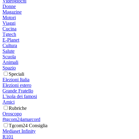
Videogiochi
Donne
Magazine
Motori
Viaggi
Cucina
Tgtech
E-Planet
Cultura
Salute
Scuola
Animali
Spazio
Speciali
Elezioni Italia
Elezioni estero
Grande Fratello
L'isola dei famosi
Amici
Rubriche
Oroscopo
#tgcom24amarcord
Tgcom24 Consiglia
Mediaset Infinity
R101