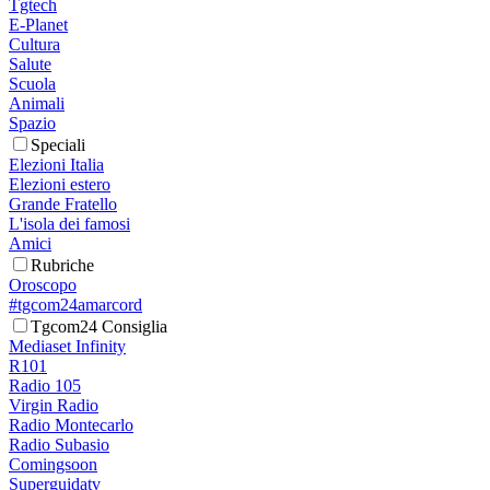
Tgtech
E-Planet
Cultura
Salute
Scuola
Animali
Spazio
Speciali
Elezioni Italia
Elezioni estero
Grande Fratello
L'isola dei famosi
Amici
Rubriche
Oroscopo
#tgcom24amarcord
Tgcom24 Consiglia
Mediaset Infinity
R101
Radio 105
Virgin Radio
Radio Montecarlo
Radio Subasio
Comingsoon
Superguidatv