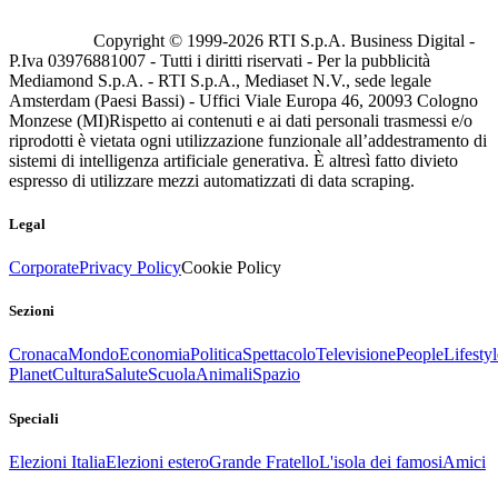
Copyright © 1999-
2026
RTI S.p.A. Business Digital -
P.Iva 03976881007 - Tutti i diritti riservati - Per la pubblicità
Mediamond S.p.A. - RTI S.p.A., Mediaset N.V., sede legale
Amsterdam (Paesi Bassi) - Uffici Viale Europa 46, 20093 Cologno
Monzese (MI)
Rispetto ai contenuti e ai dati personali trasmessi e/o
riprodotti è vietata ogni utilizzazione funzionale all’addestramento di
sistemi di intelligenza artificiale generativa. È altresì fatto divieto
espresso di utilizzare mezzi automatizzati di data scraping.
Legal
Corporate
Privacy Policy
Cookie Policy
Sezioni
Cronaca
Mondo
Economia
Politica
Spettacolo
Televisione
People
Lifestyl
Planet
Cultura
Salute
Scuola
Animali
Spazio
Speciali
Elezioni Italia
Elezioni estero
Grande Fratello
L'isola dei famosi
Amici