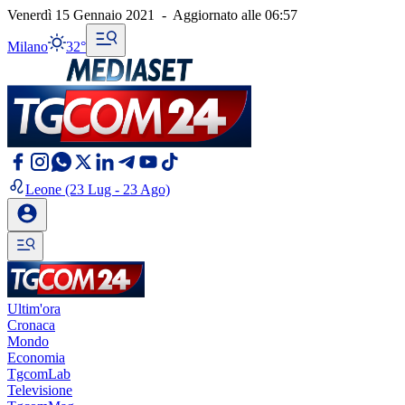
Venerdì 15 Gennaio 2021
-
Aggiornato alle
06:57
Milano
32°
Leone
(23 Lug - 23 Ago)
Ultim'ora
Cronaca
Mondo
Economia
TgcomLab
Televisione