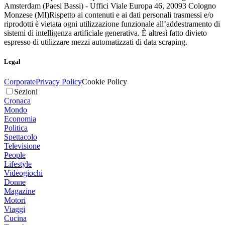
Amsterdam (Paesi Bassi) - Uffici Viale Europa 46, 20093 Cologno
Monzese (MI)
Rispetto ai contenuti e ai dati personali trasmessi e/o
riprodotti è vietata ogni utilizzazione funzionale all’addestramento di
sistemi di intelligenza artificiale generativa. È altresì fatto divieto
espresso di utilizzare mezzi automatizzati di data scraping.
Legal
Corporate
Privacy Policy
Cookie Policy
Sezioni
Cronaca
Mondo
Economia
Politica
Spettacolo
Televisione
People
Lifestyle
Videogiochi
Donne
Magazine
Motori
Viaggi
Cucina