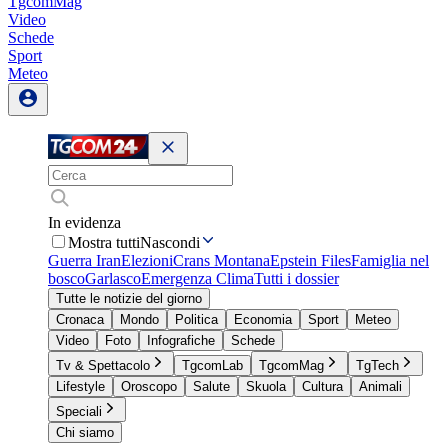
TgcomMag
Video
Schede
Sport
Meteo
In evidenza
Mostra tutti
Nascondi
Guerra Iran
Elezioni
Crans Montana
Epstein Files
Famiglia nel
bosco
Garlasco
Emergenza Clima
Tutti i dossier
Tutte le notizie del giorno
Cronaca
Mondo
Politica
Economia
Sport
Meteo
Video
Foto
Infografiche
Schede
Tv & Spettacolo
TgcomLab
TgcomMag
TgTech
Lifestyle
Oroscopo
Salute
Skuola
Cultura
Animali
Speciali
Chi siamo