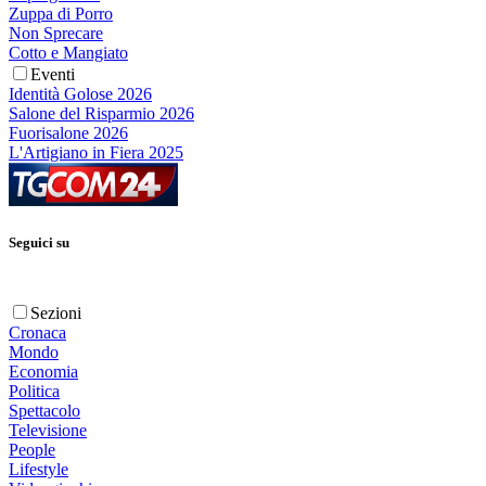
Zuppa di Porro
Non Sprecare
Cotto e Mangiato
Eventi
Identità Golose 2026
Salone del Risparmio 2026
Fuorisalone 2026
L'Artigiano in Fiera 2025
Seguici su
Sezioni
Cronaca
Mondo
Economia
Politica
Spettacolo
Televisione
People
Lifestyle