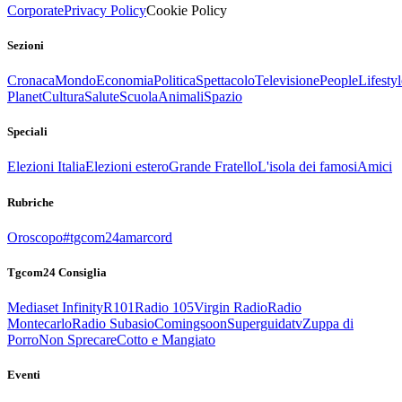
Corporate
Privacy Policy
Cookie Policy
Sezioni
Cronaca
Mondo
Economia
Politica
Spettacolo
Televisione
People
Lifestyl
Planet
Cultura
Salute
Scuola
Animali
Spazio
Speciali
Elezioni Italia
Elezioni estero
Grande Fratello
L'isola dei famosi
Amici
Rubriche
Oroscopo
#tgcom24amarcord
Tgcom24 Consiglia
Mediaset Infinity
R101
Radio 105
Virgin Radio
Radio
Montecarlo
Radio Subasio
Comingsoon
Superguidatv
Zuppa di
Porro
Non Sprecare
Cotto e Mangiato
Eventi