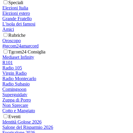
Speciali
Elezioni Italia
Elezioni estero
Grande Fratello
L'isola dei famosi
Amici
Rubriche
Oroscopo
#tgcom24amarcord
Tgcom24 Consiglia
Mediaset Infinity
R101
Radio 105
Virgin Radio
Radio Montecarlo
Radio Subasio
Comingsoon
Superguidatv
Zuppa di Porro
Non Sprecare
Cotto e Mangiato
Eventi
Identità Golose 2026
Salone del Risparmio 2026
Fuorisalone 2026