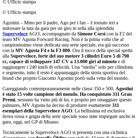
© Ufficio stampa
© Ufficio stampa
Agostini ‒ Mino per il padre, Ago per i fan ‒ è tornato ieri a
indossare la tuta da gara per un giro in sella alla splendida
Superveloce
AGO, accompagnato da
Simone Corsi
con la F2 del
team MV Agusta Forward Racing. Non è la prima volta che al
campionissimo viene dedicata una serie speciale, era già successo
con la
MV Agusta F4 e la F3 800
. Ora il tocco della special spetta
alla
Superveloce, forte del suo motore 3 cilindri Euro 5 di 798
cc, capace di sviluppare 147 CV a 13.000 giri al minuto
e di
raggiungere i 240 km/h di velocità. Una “media” solo per cilindrata
e segmento, tutto il resto è appannaggio della storia sportiva del
brand che proprio Giacomo Agostini portò sulla vetta del mondo.
Gareggiando contemporaneamente nelle classi 350 e 500,
Agostini
è stato 15 volte campione del mondo. Ha conquistato 311 Gran
Premi
, nessuno ha vinto più di lui, e proprio per omaggiare questo
palmares, MV Agusta ha deciso di produrre esattamente
311
esemplari della Superveloce AGO
. La bellissima ed esclusiva
livrea rossa e grigia della serie speciale sono state impiegate anche in
gara, oggi, nel GP di Misano.
Tecnicamente la Superveloce AGO si presenta con una ciclistica
dʼeccezione, con
forcella Öhlins
con steli da 43 mm di diametro e il