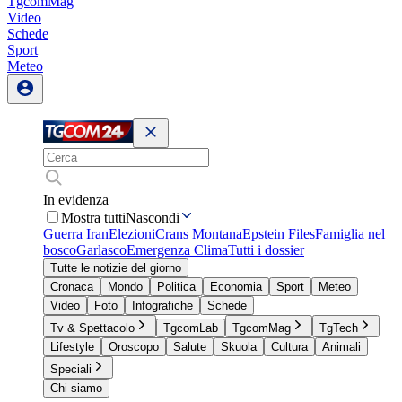
TgcomMag
Video
Schede
Sport
Meteo
In evidenza
Mostra tutti
Nascondi
Guerra Iran
Elezioni
Crans Montana
Epstein Files
Famiglia nel
bosco
Garlasco
Emergenza Clima
Tutti i dossier
Tutte le notizie del giorno
Cronaca
Mondo
Politica
Economia
Sport
Meteo
Video
Foto
Infografiche
Schede
Tv & Spettacolo
TgcomLab
TgcomMag
TgTech
Lifestyle
Oroscopo
Salute
Skuola
Cultura
Animali
Speciali
Chi siamo