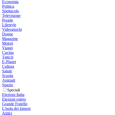
Economia
Politica
Spettacolo
Televisione
People
Lifestyle
Videogiochi
Donne
Magazine
Motori
Viaggi
Cucina
Tgtech
E-Planet
Cultura
Salute
Scuola
Animali
Spazio
Speciali
Elezioni Italia
Elezioni estero
Grande Fratello
L'isola dei famosi
Amici