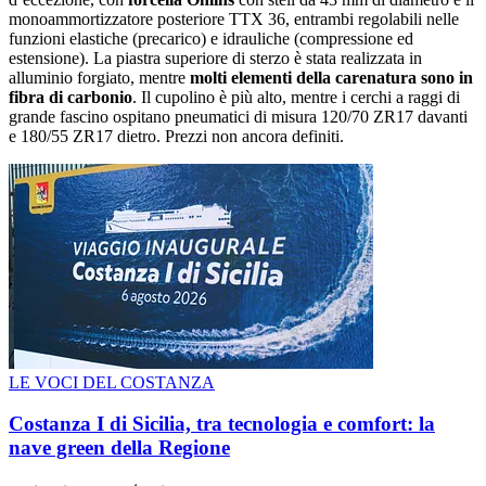
monoammortizzatore posteriore TTX 36, entrambi regolabili nelle
funzioni elastiche (precarico) e idrauliche (compressione ed
estensione). La piastra superiore di sterzo è stata realizzata in
alluminio forgiato, mentre
molti elementi della carenatura sono in
fibra di carbonio
. Il cupolino è più alto, mentre i cerchi a raggi di
grande fascino ospitano pneumatici di misura 120/70 ZR17 davanti
e 180/55 ZR17 dietro. Prezzi non ancora definiti.
LE VOCI DEL COSTANZA
Costanza I di Sicilia, tra tecnologia e comfort: la
nave green della Regione