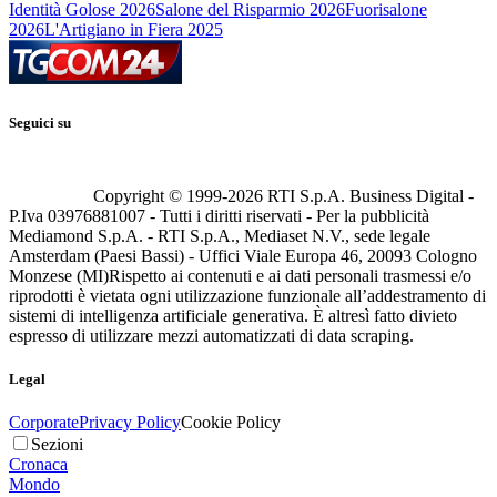
Identità Golose 2026
Salone del Risparmio 2026
Fuorisalone
2026
L'Artigiano in Fiera 2025
Seguici su
Copyright © 1999-
2026
RTI S.p.A. Business Digital -
P.Iva 03976881007 - Tutti i diritti riservati - Per la pubblicità
Mediamond S.p.A. - RTI S.p.A., Mediaset N.V., sede legale
Amsterdam (Paesi Bassi) - Uffici Viale Europa 46, 20093 Cologno
Monzese (MI)
Rispetto ai contenuti e ai dati personali trasmessi e/o
riprodotti è vietata ogni utilizzazione funzionale all’addestramento di
sistemi di intelligenza artificiale generativa. È altresì fatto divieto
espresso di utilizzare mezzi automatizzati di data scraping.
Legal
Corporate
Privacy Policy
Cookie Policy
Sezioni
Cronaca
Mondo