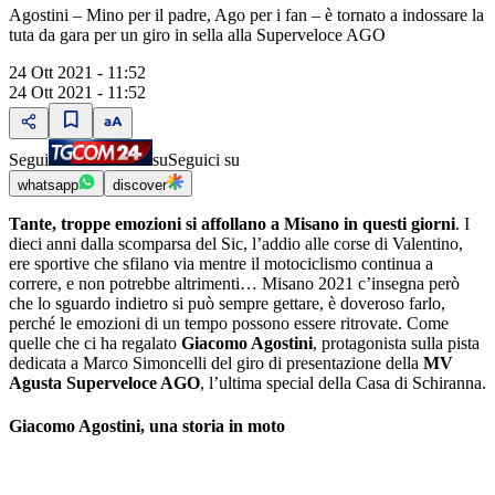
Agostini ‒ Mino per il padre, Ago per i fan ‒ è tornato a indossare la
tuta da gara per un giro in sella alla Superveloce AGO
24 Ott 2021 - 11:52
24 Ott 2021 - 11:52
Segui
su
Seguici su
whatsapp
discover
Tante, troppe emozioni si affollano a Misano in questi giorni
. I
dieci anni dalla scomparsa del Sic, lʼaddio alle corse di Valentino,
ere sportive che sfilano via mentre il motociclismo continua a
correre, e non potrebbe altrimenti… Misano 2021 cʼinsegna però
che lo sguardo indietro si può sempre gettare, è doveroso farlo,
perché le emozioni di un tempo possono essere ritrovate. Come
quelle che ci ha regalato
Giacomo Agostini
, protagonista sulla pista
dedicata a Marco Simoncelli del giro di presentazione della
MV
Agusta Superveloce AGO
, lʼultima special della Casa di Schiranna.
Giacomo Agostini, una storia in moto