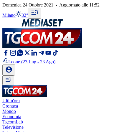
Domenica 24 Ottobre 2021
-
Aggiornato alle
11:52
Milano
32°
Leone
(23 Lug - 23 Ago)
Ultim'ora
Cronaca
Mondo
Economia
TgcomLab
Televisione