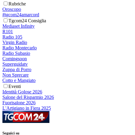
Rubriche
Oroscopo
#tgcom24amarcord
Tgcom24 Consiglia
Mediaset Infinity
R101
Radio 105
Virgin Radio
Radio Montecarlo
Radio Subasio
Comingsoon
Superguidatv
Zuppa di Porro
Non Sprecare
Cotto e Mangiato
Eventi
Identità Golose 2026
Salone del Risparmio 2026
Fuorisalone 2026
L'Artigiano in Fiera 2025
Seguici su