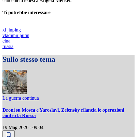
cancelliera tedesca
Angela Merkel.
Ti potrebbe interessare
xi jinping
vladimir putin
cina
russia
Sullo stesso tema
La guerra continua
Droni su Mosca e Yaroslavl, Zelensky rilancia le operazioni
contro la Russia
19 Mag 2026 - 09:04