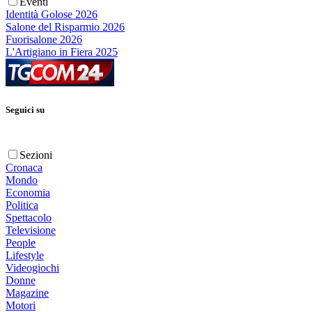
Eventi
Identità Golose 2026
Salone del Risparmio 2026
Fuorisalone 2026
L'Artigiano in Fiera 2025
Seguici su
Sezioni
Cronaca
Mondo
Economia
Politica
Spettacolo
Televisione
People
Lifestyle
Videogiochi
Donne
Magazine
Motori