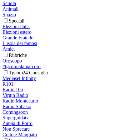
Scuola
Animali
Spazio
Speciali
Elezioni Italia
Elezioni estero
Grande Fratello
L'isola dei famosi
Amici
Rubriche
Oroscopo
#tgcom24amarcord
Tgcom24 Consiglia
Mediaset Infinity
R101
Radio 105
Virgin Radio
Radio Montecarlo
Radio Subasio
Comingsoon
Superguidatv
Zuppa di Porro
Non Sprecare
Cotto e Mangiato