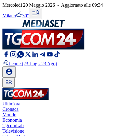
Mercoledì 20 Maggio 2026
-
Aggiornato alle
09:34
Milano
30°
Leone
(23 Lug - 23 Ago)
Ultim'ora
Cronaca
Mondo
Economia
TgcomLab
Televisione