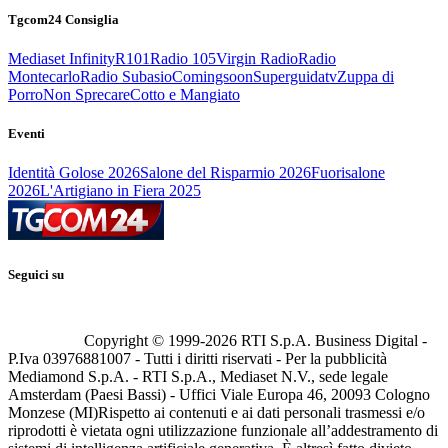
Tgcom24 Consiglia
Mediaset Infinity
R101
Radio 105
Virgin Radio
Radio
Montecarlo
Radio Subasio
Comingsoon
Superguidatv
Zuppa di
Porro
Non Sprecare
Cotto e Mangiato
Eventi
Identità Golose 2026
Salone del Risparmio 2026
Fuorisalone
2026
L'Artigiano in Fiera 2025
Seguici su
Copyright © 1999-
2026
RTI S.p.A. Business Digital -
P.Iva 03976881007 - Tutti i diritti riservati - Per la pubblicità
Mediamond S.p.A. - RTI S.p.A., Mediaset N.V., sede legale
Amsterdam (Paesi Bassi) - Uffici Viale Europa 46, 20093 Cologno
Monzese (MI)
Rispetto ai contenuti e ai dati personali trasmessi e/o
riprodotti è vietata ogni utilizzazione funzionale all’addestramento di