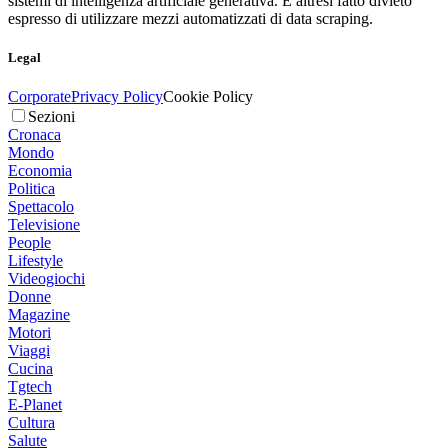
sistemi di intelligenza artificiale generativa. È altresì fatto divieto
espresso di utilizzare mezzi automatizzati di data scraping.
Legal
Corporate
Privacy Policy
Cookie Policy
Sezioni
Cronaca
Mondo
Economia
Politica
Spettacolo
Televisione
People
Lifestyle
Videogiochi
Donne
Magazine
Motori
Viaggi
Cucina
Tgtech
E-Planet
Cultura
Salute