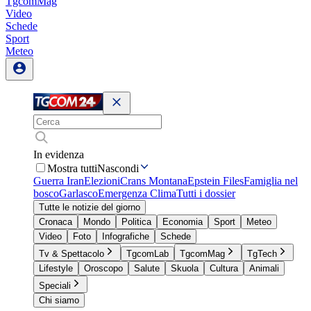
TgcomMag
Video
Schede
Sport
Meteo
In evidenza
Mostra tutti
Nascondi
Guerra Iran
Elezioni
Crans Montana
Epstein Files
Famiglia nel
bosco
Garlasco
Emergenza Clima
Tutti i dossier
Tutte le notizie del giorno
Cronaca
Mondo
Politica
Economia
Sport
Meteo
Video
Foto
Infografiche
Schede
Tv & Spettacolo
TgcomLab
TgcomMag
TgTech
Lifestyle
Oroscopo
Salute
Skuola
Cultura
Animali
Speciali
Chi siamo