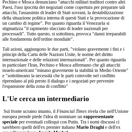
Pechino e Mosca denunciano "attacchi militari traditori contro altri
Paesi, l'uso ipocrita dei negoziati come copertura per preparare tali
attacchi, l'assassinio di leader di Stati sovrani, la destabilizzazione
della situazione politica interna di questi Stati e la provocazione di
un cambio di regime". Per quanto riguarda il Venezuela si
stigmatizza "il rapimento sfacciato di leader nazionali per
processarli". Tutto questo, si sottolinea, provoca "danni irreparabili
alle fondamenta dell'ordine mondiale".
Tali azioni, aggiungono le due parti, "violano gravemente i fini e i
principi della Carta delle Nazioni Unite, le norme del diritto
internazionale e delle relazioni internazionali". Per quanto riguarda
in particolare l'Iran, Pechino e Mosca affermano che gli attacchi
israelo-americani "minano gravemente la stabilità in Medio Oriente"
e "sottolineano la necessità che le parti coinvolte nel conflitto
riprendano al più presto il dialogo e i negoziati per prevenire
l'espansione della zona di conflitto"
L'Ue cerca un intermediario
Sul fronte ucraino intanto, il
Financial Times
rivela che nell'Unione
europea prende piede l'idea di nominare un
rappresentante
speciale
per eventuali colloqui con Putin. Tra i nomi discussi ci
sarebbero quelli dell'ex premier italiano
Mario Draghi
e dell'ex