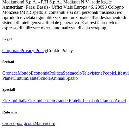
Mediamond S.p.A. - RTI S.p.A., Mediaset N.V., sede legale
Amsterdam (Paesi Bassi) - Uffici Viale Europa 46, 20093 Cologno
Monzese (MI)
Rispetto ai contenuti e ai dati personali trasmessi e/o
riprodotti è vietata ogni utilizzazione funzionale all’addestramento di
sistemi di intelligenza artificiale generativa. È altresì fatto divieto
espresso di utilizzare mezzi automatizzati di data scraping.
Legal
Corporate
Privacy Policy
Cookie Policy
Sezioni
Cronaca
Mondo
Economia
Politica
Spettacolo
Televisione
People
Lifestyl
Planet
Cultura
Salute
Scuola
Animali
Spazio
Speciali
Elezioni Italia
Elezioni estero
Grande Fratello
L'isola dei famosi
Amici
Rubriche
Oroscopo
#tgcom24amarcord