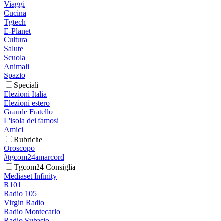
Viaggi
Cucina
Tgtech
E-Planet
Cultura
Salute
Scuola
Animali
Spazio
Speciali
Elezioni Italia
Elezioni estero
Grande Fratello
L'isola dei famosi
Amici
Rubriche
Oroscopo
#tgcom24amarcord
Tgcom24 Consiglia
Mediaset Infinity
R101
Radio 105
Virgin Radio
Radio Montecarlo
Radio Subasio