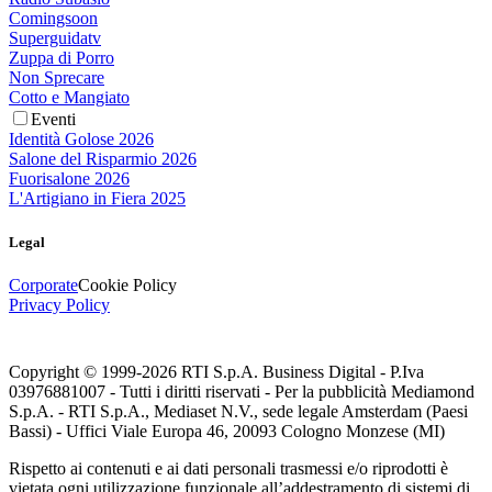
Comingsoon
Superguidatv
Zuppa di Porro
Non Sprecare
Cotto e Mangiato
Eventi
Identità Golose 2026
Salone del Risparmio 2026
Fuorisalone 2026
L'Artigiano in Fiera 2025
Legal
Corporate
Cookie Policy
Privacy Policy
Copyright © 1999-
2026
RTI S.p.A. Business Digital - P.Iva
03976881007 - Tutti i diritti riservati - Per la pubblicità Mediamond
S.p.A. - RTI S.p.A., Mediaset N.V., sede legale Amsterdam (Paesi
Bassi) - Uffici Viale Europa 46, 20093 Cologno Monzese (MI)
Rispetto ai contenuti e ai dati personali trasmessi e/o riprodotti è
vietata ogni utilizzazione funzionale all’addestramento di sistemi di