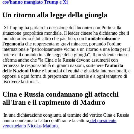
cos'hanno mangiato Trump e Xi
Un ritorno alla legge della giungla
Xi Jinping ha parlato in occasione dell'incontro con Putin sulla
situazione geopolitica mondiale. Il leader cinese ha dichiarato che il
mondo odierno è tutt'altro che pacifico, con
l'unilateralismo
e
l'egemonia
che rappresentano gravi minacce, portando l'ordine
internazionale "pericolosamente vicino a un ritorno a una lotta per il
potere e il dominio in stile legge della giungla". Il presidente cinese
afferma anche che "la Cina e la Russia devono assumersi con
fermezza le responsabilità di grandi nazioni, sostenere
l'autorità
delle Nazioni Unite
e i principi di equità e giustizia internazionali, e
opporsi a ogni forma di prepotenza unilaterale e a ogni tentativo di
riscrivere la storia".
Cina e Russia condannano gli attacchi
all'Iran e il rapimento di Maduro
In una dichiarazione congiunta al termine del vertice Cina e Russia
hanno condannato l'attacco all'Iran e la cattura
del presidente
venezuelano Nicolas Maduro
.