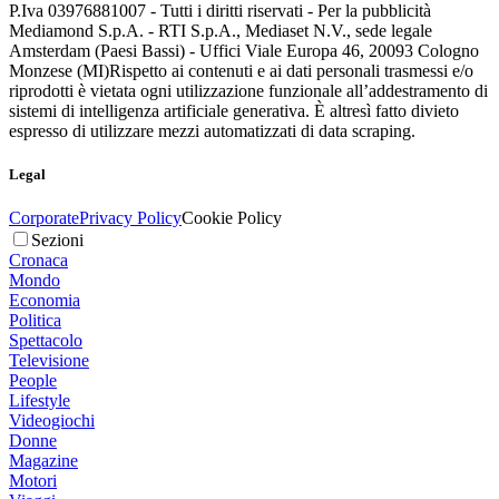
P.Iva 03976881007 - Tutti i diritti riservati - Per la pubblicità
Mediamond S.p.A. - RTI S.p.A., Mediaset N.V., sede legale
Amsterdam (Paesi Bassi) - Uffici Viale Europa 46, 20093 Cologno
Monzese (MI)
Rispetto ai contenuti e ai dati personali trasmessi e/o
riprodotti è vietata ogni utilizzazione funzionale all’addestramento di
sistemi di intelligenza artificiale generativa. È altresì fatto divieto
espresso di utilizzare mezzi automatizzati di data scraping.
Legal
Corporate
Privacy Policy
Cookie Policy
Sezioni
Cronaca
Mondo
Economia
Politica
Spettacolo
Televisione
People
Lifestyle
Videogiochi
Donne
Magazine
Motori