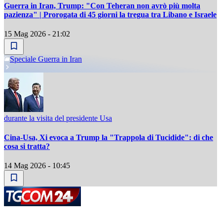
Guerra in Iran, Trump: "Con Teheran non avrò più molta
pazienza" | Prorogata di 45 giorni la tregua tra Libano e Israele
15 Mag 2026 - 21:02
Speciale Guerra in Iran
durante la visita del presidente Usa
Cina-Usa, Xi evoca a Trump la "Trappola di Tucidide": di che
cosa si tratta?
14 Mag 2026 - 10:45