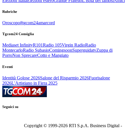
Elezioni Italia
Elezioni estero
Grande Fratello
L'isola dei famosi
Amici
Rubriche
Oroscopo
#tgcom24amarcord
Tgcom24 Consiglia
Mediaset Infinity
R101
Radio 105
Virgin Radio
Radio
Montecarlo
Radio Subasio
Comingsoon
Superguidatv
Zuppa di
Porro
Non Sprecare
Cotto e Mangiato
Eventi
Identità Golose 2026
Salone del Risparmio 2026
Fuorisalone
2026
L'Artigiano in Fiera 2025
Seguici su
Copyright © 1999-
2026
RTI S.p.A. Business Digital -