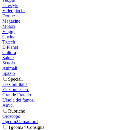
People
Lifestyle
Videogiochi
Donne
Magazine
Motori
Viaggi
Cucina
Tgtech
E-Planet
Cultura
Salute
Scuola
Animali
Spazio
Speciali
Elezioni Italia
Elezioni estero
Grande Fratello
L'isola dei famosi
Amici
Rubriche
Oroscopo
#tgcom24amarcord
Tgcom24 Consiglia