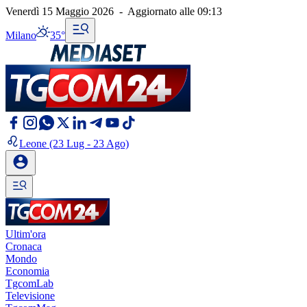
Venerdì 15 Maggio 2026
-
Aggiornato alle
09:13
Milano
35°
Leone
(23 Lug - 23 Ago)
Ultim'ora
Cronaca
Mondo
Economia
TgcomLab
Televisione