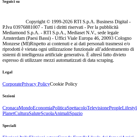
Seguici su
Copyright © 1999-
2026
RTI S.p.A. Business Digital -
P.Iva 03976881007 - Tutti i diritti riservati - Per la pubblicità
Mediamond S.p.A. - RTI S.p.A., Mediaset N.V., sede legale
Amsterdam (Paesi Bassi) - Uffici Viale Europa 46, 20093 Cologno
Monzese (MI)
Rispetto ai contenuti e ai dati personali trasmessi e/o
riprodotti è vietata ogni utilizzazione funzionale all’addestramento di
sistemi di intelligenza artificiale generativa. È altresì fatto divieto
espresso di utilizzare mezzi automatizzati di data scraping.
Legal
Corporate
Privacy Policy
Cookie Policy
Sezioni
Cronaca
Mondo
Economia
Politica
Spettacolo
Televisione
People
Lifestyl
Planet
Cultura
Salute
Scuola
Animali
Spazio
Speciali