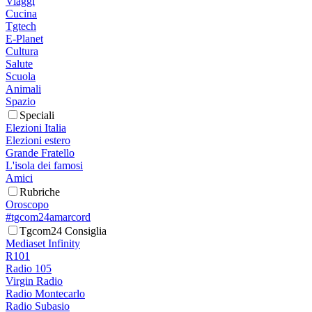
Viaggi
Cucina
Tgtech
E-Planet
Cultura
Salute
Scuola
Animali
Spazio
Speciali
Elezioni Italia
Elezioni estero
Grande Fratello
L'isola dei famosi
Amici
Rubriche
Oroscopo
#tgcom24amarcord
Tgcom24 Consiglia
Mediaset Infinity
R101
Radio 105
Virgin Radio
Radio Montecarlo
Radio Subasio