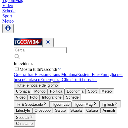
TgcomMag
Video
Schede
Sport
Meteo
In evidenza
Mostra tutti
Nascondi
Guerra Iran
Elezioni
Crans Montana
Epstein Files
Famiglia nel
bosco
Garlasco
Emergenza Clima
Tutti i dossier
Tutte le notizie del giorno
Cronaca
Mondo
Politica
Economia
Sport
Meteo
Video
Foto
Infografiche
Schede
Tv & Spettacolo
TgcomLab
TgcomMag
TgTech
Lifestyle
Oroscopo
Salute
Skuola
Cultura
Animali
Speciali
Chi siamo