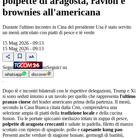
polpette di aragosta, ravioli e
brownies all'americana
Durante l'ultimo incontro in Cina del presidente Usa è stato servito
un menù articolato con piatti di pesce e tè verde
15 Mag 2026 - 09:13
15 Mag 2026 - 09:13
Segui
su
Seguici su
whatsapp
discover
Dopo tè e incontri bilaterali con le rispettive delegazioni, Trump e Xi
si sono seduti intorno a un tavolo per quello che rappresenta
l'ultimo
pranzo cinese
del leader americano prima della partenza. Il menù,
secondo la Casa Bianca citata dalla
Cnn
, comprendeva una
selezione ampia di piatti della
tradizione locale
e della cucina
fusion. Tra le portate spiccano merluzzo tritato in zuppa di pesce,
polpette di aragosta croccanti
e saltate in padella, filetto di manzo
scottato con ripieno di spugnole, pollo e
capesante kung pao
.
Presenti anche verdure di stagione brasate, germogli di bambù,