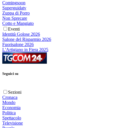
Comingsoon
Superguidatv
Zuppa di Porro
Non Sprecare
Cotto e Mangiato
Eventi
Identità Golose 2026
Salone del Risparmio 2026
Fuorisalone 2026
L'Artigiano in Fiera 2025
Seguici su
Sezioni
Cronaca
Mondo
Economia
Politica
Spettacolo
Televisione