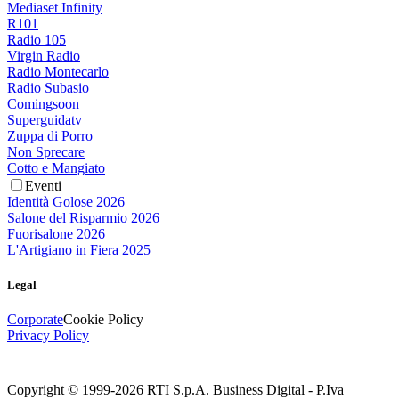
Mediaset Infinity
R101
Radio 105
Virgin Radio
Radio Montecarlo
Radio Subasio
Comingsoon
Superguidatv
Zuppa di Porro
Non Sprecare
Cotto e Mangiato
Eventi
Identità Golose 2026
Salone del Risparmio 2026
Fuorisalone 2026
L'Artigiano in Fiera 2025
Legal
Corporate
Cookie Policy
Privacy Policy
Copyright © 1999-
2026
RTI S.p.A. Business Digital - P.Iva