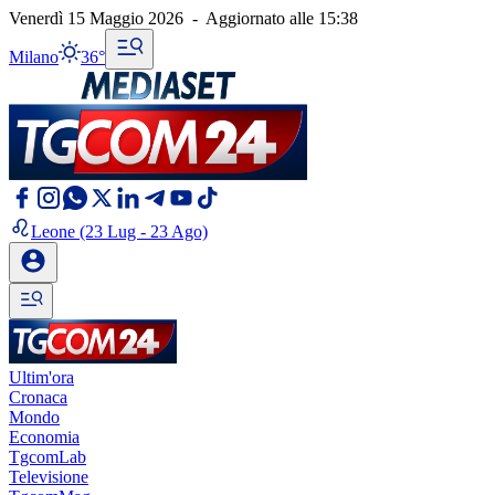
Venerdì 15 Maggio 2026
-
Aggiornato alle
15:38
Milano
36°
Leone
(23 Lug - 23 Ago)
Ultim'ora
Cronaca
Mondo
Economia
TgcomLab
Televisione