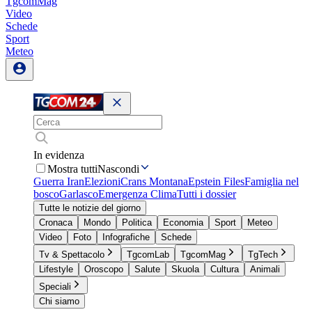
TgcomMag
Video
Schede
Sport
Meteo
In evidenza
Mostra tutti
Nascondi
Guerra Iran
Elezioni
Crans Montana
Epstein Files
Famiglia nel
bosco
Garlasco
Emergenza Clima
Tutti i dossier
Tutte le notizie del giorno
Cronaca
Mondo
Politica
Economia
Sport
Meteo
Video
Foto
Infografiche
Schede
Tv & Spettacolo
TgcomLab
TgcomMag
TgTech
Lifestyle
Oroscopo
Salute
Skuola
Cultura
Animali
Speciali
Chi siamo