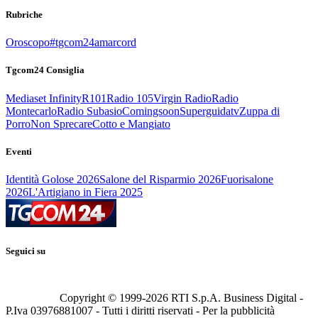
Rubriche
Oroscopo
#tgcom24amarcord
Tgcom24 Consiglia
Mediaset Infinity
R101
Radio 105
Virgin Radio
Radio
Montecarlo
Radio Subasio
Comingsoon
Superguidatv
Zuppa di
Porro
Non Sprecare
Cotto e Mangiato
Eventi
Identità Golose 2026
Salone del Risparmio 2026
Fuorisalone
2026
L'Artigiano in Fiera 2025
Seguici su
Copyright © 1999-
2026
RTI S.p.A. Business Digital -
P.Iva 03976881007 - Tutti i diritti riservati - Per la pubblicità