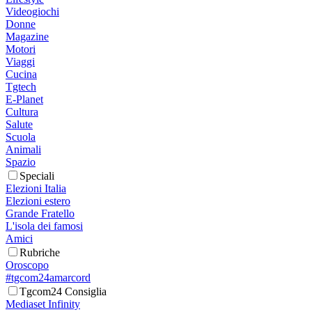
Videogiochi
Donne
Magazine
Motori
Viaggi
Cucina
Tgtech
E-Planet
Cultura
Salute
Scuola
Animali
Spazio
Speciali
Elezioni Italia
Elezioni estero
Grande Fratello
L'isola dei famosi
Amici
Rubriche
Oroscopo
#tgcom24amarcord
Tgcom24 Consiglia
Mediaset Infinity