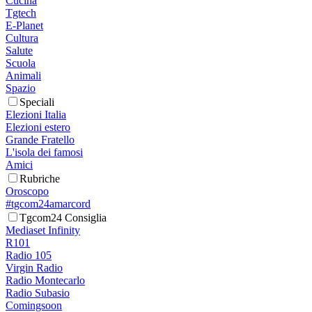
Cucina
Tgtech
E-Planet
Cultura
Salute
Scuola
Animali
Spazio
Speciali
Elezioni Italia
Elezioni estero
Grande Fratello
L'isola dei famosi
Amici
Rubriche
Oroscopo
#tgcom24amarcord
Tgcom24 Consiglia
Mediaset Infinity
R101
Radio 105
Virgin Radio
Radio Montecarlo
Radio Subasio
Comingsoon