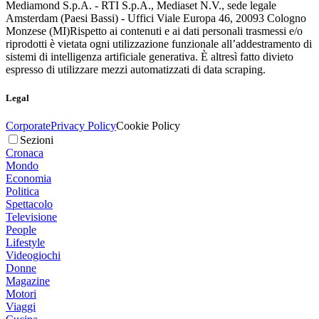
Mediamond S.p.A. - RTI S.p.A., Mediaset N.V., sede legale
Amsterdam (Paesi Bassi) - Uffici Viale Europa 46, 20093 Cologno
Monzese (MI)
Rispetto ai contenuti e ai dati personali trasmessi e/o
riprodotti è vietata ogni utilizzazione funzionale all’addestramento di
sistemi di intelligenza artificiale generativa. È altresì fatto divieto
espresso di utilizzare mezzi automatizzati di data scraping.
Legal
Corporate
Privacy Policy
Cookie Policy
Sezioni
Cronaca
Mondo
Economia
Politica
Spettacolo
Televisione
People
Lifestyle
Videogiochi
Donne
Magazine
Motori
Viaggi