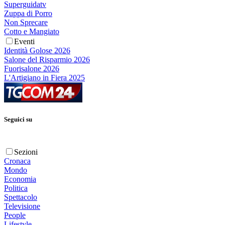
Superguidatv
Zuppa di Porro
Non Sprecare
Cotto e Mangiato
Eventi
Identità Golose 2026
Salone del Risparmio 2026
Fuorisalone 2026
L'Artigiano in Fiera 2025
Seguici su
Sezioni
Cronaca
Mondo
Economia
Politica
Spettacolo
Televisione
People
Lifestyle