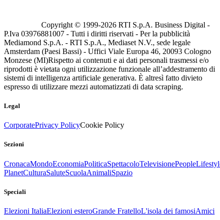
Copyright © 1999-
2026
RTI S.p.A. Business Digital -
P.Iva 03976881007 - Tutti i diritti riservati - Per la pubblicità
Mediamond S.p.A. - RTI S.p.A., Mediaset N.V., sede legale
Amsterdam (Paesi Bassi) - Uffici Viale Europa 46, 20093 Cologno
Monzese (MI)
Rispetto ai contenuti e ai dati personali trasmessi e/o
riprodotti è vietata ogni utilizzazione funzionale all’addestramento di
sistemi di intelligenza artificiale generativa. È altresì fatto divieto
espresso di utilizzare mezzi automatizzati di data scraping.
Legal
Corporate
Privacy Policy
Cookie Policy
Sezioni
Cronaca
Mondo
Economia
Politica
Spettacolo
Televisione
People
Lifestyl
Planet
Cultura
Salute
Scuola
Animali
Spazio
Speciali
Elezioni Italia
Elezioni estero
Grande Fratello
L'isola dei famosi
Amici