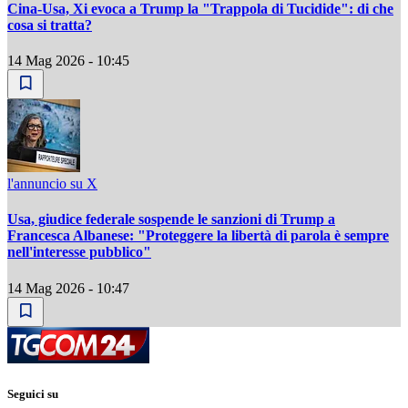
Cina-Usa, Xi evoca a Trump la "Trappola di Tucidide": di che
cosa si tratta?
14 Mag 2026 - 10:45
l'annuncio su X
Usa, giudice federale sospende le sanzioni di Trump a
Francesca Albanese: "Proteggere la libertà di parola è sempre
nell'interesse pubblico"
14 Mag 2026 - 10:47
Seguici su