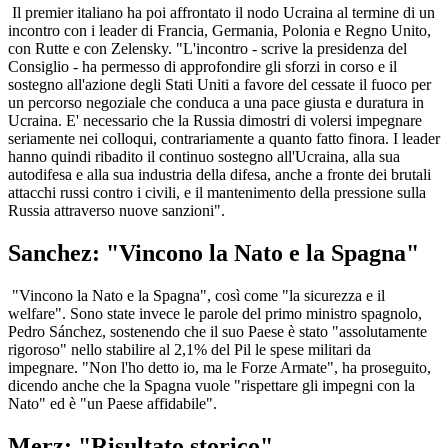
Il premier italiano ha poi affrontato il nodo Ucraina al termine di un
incontro con i leader di Francia, Germania, Polonia e Regno Unito,
con Rutte e con Zelensky. "L'incontro - scrive la presidenza del
Consiglio - ha permesso di approfondire gli sforzi in corso e il
sostegno all'azione degli Stati Uniti a favore del cessate il fuoco per
un percorso negoziale che conduca a una pace giusta e duratura in
Ucraina. E' necessario che la Russia dimostri di volersi impegnare
seriamente nei colloqui, contrariamente a quanto fatto finora. I leader
hanno quindi ribadito il continuo sostegno all'Ucraina, alla sua
autodifesa e alla sua industria della difesa, anche a fronte dei brutali
attacchi russi contro i civili, e il mantenimento della pressione sulla
Russia attraverso nuove sanzioni".
Sanchez: "Vincono la Nato e la Spagna"
"Vincono la Nato e la Spagna", così come "la sicurezza e il
welfare". Sono state invece le parole del primo ministro spagnolo,
Pedro Sánchez, sostenendo che il suo Paese è stato "assolutamente
rigoroso" nello stabilire al 2,1% del Pil le spese militari da
impegnare. "Non l'ho detto io, ma le Forze Armate", ha proseguito,
dicendo anche che la Spagna vuole "rispettare gli impegni con la
Nato" ed è "un Paese affidabile".
Merz: "Risultato storico"