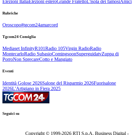
Elezioni Italia
Elezioni estero
Grande Fratello
L'isola dei famosi
Amici
Rubriche
Oroscopo
#tgcom24amarcord
Tgcom24 Consiglia
Mediaset Infinity
R101
Radio 105
Virgin Radio
Radio
Montecarlo
Radio Subasio
Comingsoon
Superguidatv
Zuppa di
Porro
Non Sprecare
Cotto e Mangiato
Eventi
Identità Golose 2026
Salone del Risparmio 2026
Fuorisalone
2026
L'Artigiano in Fiera 2025
Seguici su
Copyright © 1999-
2026
RTI S.p.A. Business Digital -