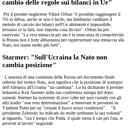
cambio delle regole sui bilanci in Ue"
Per il premier ungherese Viktor Orban "è possibile raggiungere il
5% in difesa, anche se non è facile, ma dobbiamo cambiare il
metodo di calcolo dei bilanci nell'Ue altrimenti è impossibile,
nessuno ce la farà, non importa cosa dicono". Orban ha poi
osservato: "La vera minaccia per me è la mancanza di competitività:
la Russia non è forte abbastanza per rappresentare una minaccia alla
Nato, noi siamo molto più forti".
Starmer: "Sull'Ucraina la Nato non
cambia posizione"
L'assenza di una condanna della Russia nel documento finale
odierno del vertice Nato, non significa che la posizione di sostegno
dell'Alleanza all'Ucraina "sia cambiata". Lo ha dichiarato il premier
britannico Keir Starmer nella sua conferenza stampa del dopo
summit. Starmer ha sostenuto di aver colto nei suoi contatti con gli
altri leader "una vera determinazione" a rinnovare le pressioni su
Vladimir Putin per un "cessate il fuoco senza condizioni". "Il
presidente Zelensky ha indicato da molte settimane la sua volontà"
al riguardo, "ora è tempo che Putin, il quale mena il can per l'aia, si
presenti al tavolo" negoziale