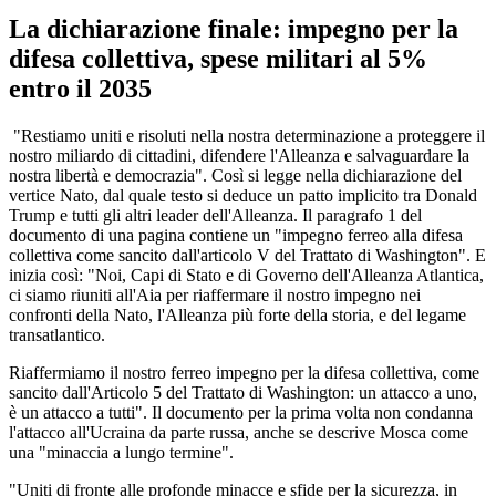
La dichiarazione finale: impegno per la
difesa collettiva, spese militari al 5%
entro il 2035
"Restiamo uniti e risoluti nella nostra determinazione a proteggere il
nostro miliardo di cittadini, difendere l'Alleanza e salvaguardare la
nostra libertà e democrazia". Così si legge nella dichiarazione del
vertice Nato, dal quale testo si deduce un patto implicito tra Donald
Trump e tutti gli altri leader dell'Alleanza. Il paragrafo 1 del
documento di una pagina contiene un "impegno ferreo alla difesa
collettiva come sancito dall'articolo V del Trattato di Washington". E
inizia così: "Noi, Capi di Stato e di Governo dell'Alleanza Atlantica,
ci siamo riuniti all'Aia per riaffermare il nostro impegno nei
confronti della Nato, l'Alleanza più forte della storia, e del legame
transatlantico.
Riaffermiamo il nostro ferreo impegno per la difesa collettiva, come
sancito dall'Articolo 5 del Trattato di Washington: un attacco a uno,
è un attacco a tutti". Il documento per la prima volta non condanna
l'attacco all'Ucraina da parte russa, anche se descrive Mosca come
una "minaccia a lungo termine".
"Uniti di fronte alle profonde minacce e sfide per la sicurezza, in