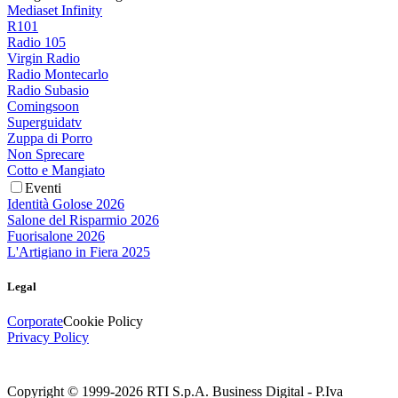
Mediaset Infinity
R101
Radio 105
Virgin Radio
Radio Montecarlo
Radio Subasio
Comingsoon
Superguidatv
Zuppa di Porro
Non Sprecare
Cotto e Mangiato
Eventi
Identità Golose 2026
Salone del Risparmio 2026
Fuorisalone 2026
L'Artigiano in Fiera 2025
Legal
Corporate
Cookie Policy
Privacy Policy
Copyright © 1999-
2026
RTI S.p.A. Business Digital - P.Iva