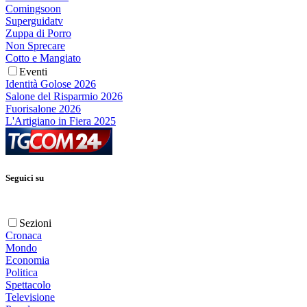
Comingsoon
Superguidatv
Zuppa di Porro
Non Sprecare
Cotto e Mangiato
Eventi
Identità Golose 2026
Salone del Risparmio 2026
Fuorisalone 2026
L'Artigiano in Fiera 2025
Seguici su
Sezioni
Cronaca
Mondo
Economia
Politica
Spettacolo
Televisione