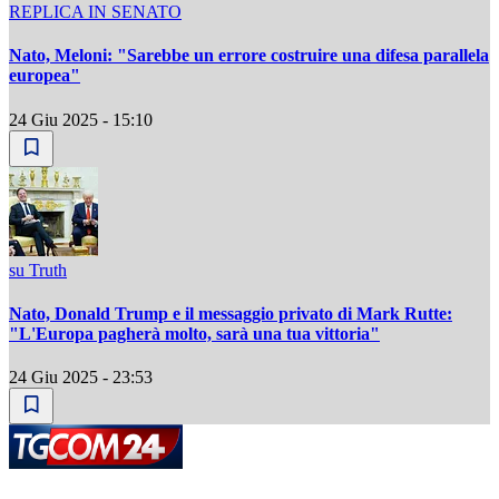
REPLICA IN SENATO
Nato, Meloni: "Sarebbe un errore costruire una difesa parallela
europea"
24 Giu 2025 - 15:10
su Truth
Nato, Donald Trump e il messaggio privato di Mark Rutte:
"L'Europa pagherà molto, sarà una tua vittoria"
24 Giu 2025 - 23:53