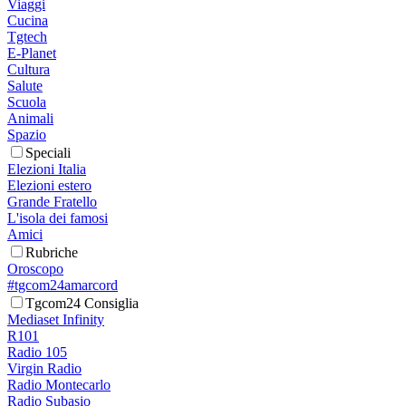
Viaggi
Cucina
Tgtech
E-Planet
Cultura
Salute
Scuola
Animali
Spazio
Speciali
Elezioni Italia
Elezioni estero
Grande Fratello
L'isola dei famosi
Amici
Rubriche
Oroscopo
#tgcom24amarcord
Tgcom24 Consiglia
Mediaset Infinity
R101
Radio 105
Virgin Radio
Radio Montecarlo
Radio Subasio