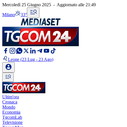
Mercoledì 25 Giugno 2025
-
Aggiornato alle
21:49
Milano
33°
Leone
(23 Lug - 23 Ago)
Ultim'ora
Cronaca
Mondo
Economia
TgcomLab
Televisione