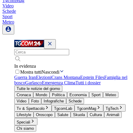
TgcomMag
Video
Schede
Sport
Meteo
In evidenza
Mostra tutti
Nascondi
Guerra Iran
Elezioni
Crans Montana
Epstein Files
Famiglia nel
bosco
Garlasco
Emergenza Clima
Tutti i dossier
Tutte le notizie del giorno
Cronaca
Mondo
Politica
Economia
Sport
Meteo
Video
Foto
Infografiche
Schede
Tv & Spettacolo
TgcomLab
TgcomMag
TgTech
Lifestyle
Oroscopo
Salute
Skuola
Cultura
Animali
Speciali
Chi siamo