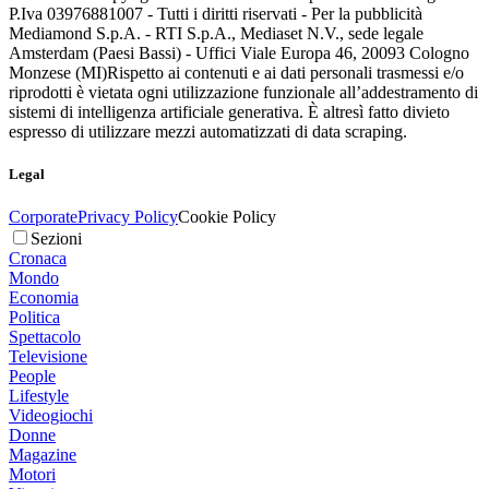
P.Iva 03976881007 - Tutti i diritti riservati - Per la pubblicità
Mediamond S.p.A. - RTI S.p.A., Mediaset N.V., sede legale
Amsterdam (Paesi Bassi) - Uffici Viale Europa 46, 20093 Cologno
Monzese (MI)
Rispetto ai contenuti e ai dati personali trasmessi e/o
riprodotti è vietata ogni utilizzazione funzionale all’addestramento di
sistemi di intelligenza artificiale generativa. È altresì fatto divieto
espresso di utilizzare mezzi automatizzati di data scraping.
Legal
Corporate
Privacy Policy
Cookie Policy
Sezioni
Cronaca
Mondo
Economia
Politica
Spettacolo
Televisione
People
Lifestyle
Videogiochi
Donne
Magazine
Motori