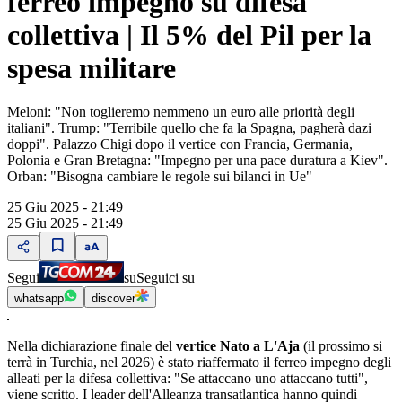
ferreo impegno su difesa
collettiva | Il 5% del Pil per la
spesa militare
Meloni: "Non toglieremo nemmeno un euro alle priorità degli
italiani". Trump: "Terribile quello che fa la Spagna, pagherà dazi
doppi". Palazzo Chigi dopo il vertice con Francia, Germania,
Polonia e Gran Bretagna: "Impegno per una pace duratura a Kiev".
Orban: "Bisogna cambiare le regole sui bilanci in Ue"
25 Giu 2025 - 21:49
25 Giu 2025 - 21:49
Segui
su
Seguici su
whatsapp
discover
Nella dichiarazione finale del
vertice Nato a L'Aja
(il prossimo si
terrà in Turchia, nel 2026) è stato riaffermato il ferreo impegno degli
alleati per la difesa collettiva: "Se attaccano uno attaccano tutti",
viene scritto. I leader dell'Alleanza transatlantica hanno quindi