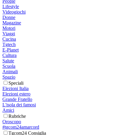
People
Lifestyle
Videogiochi
Donne
Magazine
Motori
Viaggi
Cucina
Tgtech
E-Planet
Cultura
Salute
Scuola
Animali
Spazio
Speciali
Elezioni Italia
Elezioni estero
Grande Fratello
L'isola dei famosi
Amici
Rubriche
Oroscopo
#tgcom24amarcord
Tgcom24 Consiglia