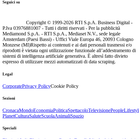
Seguici su
Copyright © 1999-
2026
RTI S.p.A. Business Digital -
P.Iva 03976881007 - Tutti i diritti riservati - Per la pubblicità
Mediamond S.p.A. - RTI S.p.A., Mediaset N.V., sede legale
Amsterdam (Paesi Bassi) - Uffici Viale Europa 46, 20093 Cologno
Monzese (MI)
Rispetto ai contenuti e ai dati personali trasmessi e/o
riprodotti è vietata ogni utilizzazione funzionale all’addestramento di
sistemi di intelligenza artificiale generativa. È altresì fatto divieto
espresso di utilizzare mezzi automatizzati di data scraping.
Legal
Corporate
Privacy Policy
Cookie Policy
Sezioni
Cronaca
Mondo
Economia
Politica
Spettacolo
Televisione
People
Lifestyl
Planet
Cultura
Salute
Scuola
Animali
Spazio
Speciali