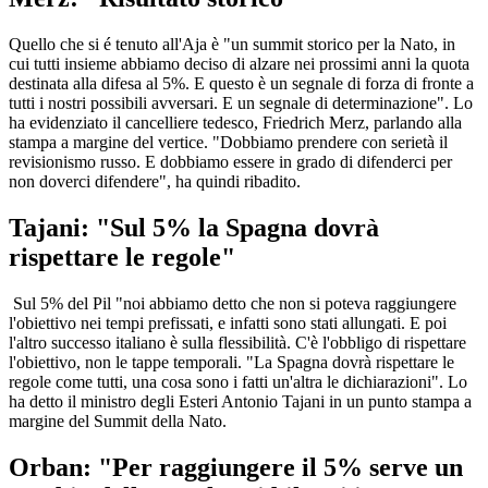
Quello che si é tenuto all'Aja è "un summit storico per la Nato, in
cui tutti insieme abbiamo deciso di alzare nei prossimi anni la quota
destinata alla difesa al 5%. E questo è un segnale di forza di fronte a
tutti i nostri possibili avversari. E un segnale di determinazione". Lo
ha evidenziato il cancelliere tedesco, Friedrich Merz, parlando alla
stampa a margine del vertice. "Dobbiamo prendere con serietà il
revisionismo russo. E dobbiamo essere in grado di difenderci per
non doverci difendere", ha quindi ribadito.
Tajani: "Sul 5% la Spagna dovrà
rispettare le regole"
Sul 5% del Pil "noi abbiamo detto che non si poteva raggiungere
l'obiettivo nei tempi prefissati, e infatti sono stati allungati. E poi
l'altro successo italiano è sulla flessibilità. C'è l'obbligo di rispettare
l'obiettivo, non le tappe temporali. "La Spagna dovrà rispettare le
regole come tutti, una cosa sono i fatti un'altra le dichiarazioni". Lo
ha detto il ministro degli Esteri Antonio Tajani in un punto stampa a
margine del Summit della Nato.
Orban: "Per raggiungere il 5% serve un