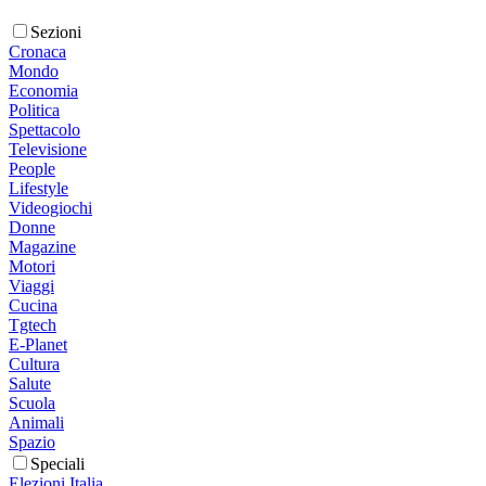
Sezioni
Cronaca
Mondo
Economia
Politica
Spettacolo
Televisione
People
Lifestyle
Videogiochi
Donne
Magazine
Motori
Viaggi
Cucina
Tgtech
E-Planet
Cultura
Salute
Scuola
Animali
Spazio
Speciali
Elezioni Italia