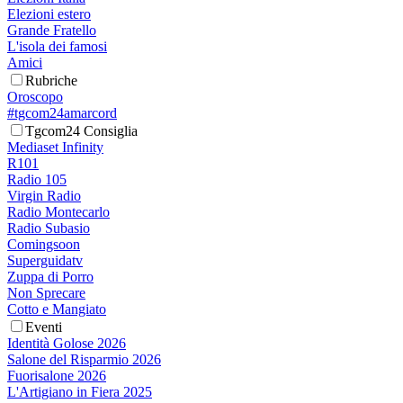
Elezioni estero
Grande Fratello
L'isola dei famosi
Amici
Rubriche
Oroscopo
#tgcom24amarcord
Tgcom24 Consiglia
Mediaset Infinity
R101
Radio 105
Virgin Radio
Radio Montecarlo
Radio Subasio
Comingsoon
Superguidatv
Zuppa di Porro
Non Sprecare
Cotto e Mangiato
Eventi
Identità Golose 2026
Salone del Risparmio 2026
Fuorisalone 2026
L'Artigiano in Fiera 2025