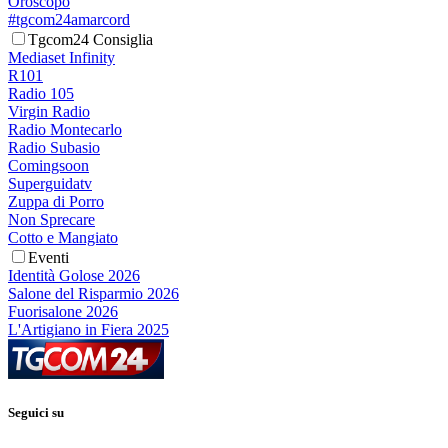
Oroscopo
#tgcom24amarcord
Tgcom24 Consiglia
Mediaset Infinity
R101
Radio 105
Virgin Radio
Radio Montecarlo
Radio Subasio
Comingsoon
Superguidatv
Zuppa di Porro
Non Sprecare
Cotto e Mangiato
Eventi
Identità Golose 2026
Salone del Risparmio 2026
Fuorisalone 2026
L'Artigiano in Fiera 2025
Seguici su