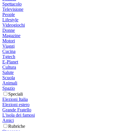
Spettacolo
Televisione
People
Lifestyle
Videogiochi
Donne
Magazine
Motori
Viaggi
Cucina
Tgtech
E-Planet
Cultura
Salute
Scuola
Animali
Spazio
Speciali
Elezioni Italia
Elezioni estero
Grande Fratello
L'isola dei famosi
Amici
Rubriche