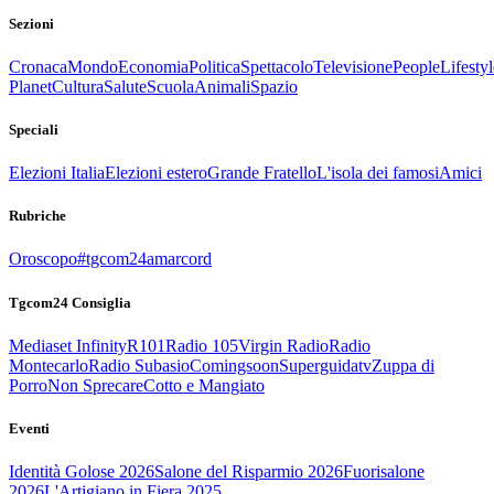
Sezioni
Cronaca
Mondo
Economia
Politica
Spettacolo
Televisione
People
Lifestyl
Planet
Cultura
Salute
Scuola
Animali
Spazio
Speciali
Elezioni Italia
Elezioni estero
Grande Fratello
L'isola dei famosi
Amici
Rubriche
Oroscopo
#tgcom24amarcord
Tgcom24 Consiglia
Mediaset Infinity
R101
Radio 105
Virgin Radio
Radio
Montecarlo
Radio Subasio
Comingsoon
Superguidatv
Zuppa di
Porro
Non Sprecare
Cotto e Mangiato
Eventi
Identità Golose 2026
Salone del Risparmio 2026
Fuorisalone
2026
L'Artigiano in Fiera 2025