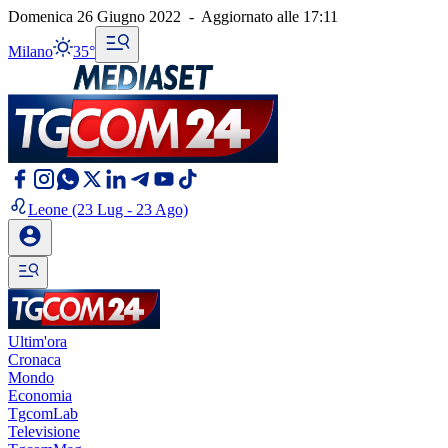
Domenica 26 Giugno 2022
-
Aggiornato alle
17:11
Milano
35°
Leone
(23 Lug - 23 Ago)
Ultim'ora
Cronaca
Mondo
Economia
TgcomLab
Televisione