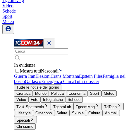
TgcomMag
Video
Schede
Sport
Meteo
In evidenza
Mostra tutti
Nascondi
Guerra Iran
Elezioni
Crans Montana
Epstein Files
Famiglia nel
bosco
Garlasco
Emergenza Clima
Tutti i dossier
Tutte le notizie del giorno
Cronaca
Mondo
Politica
Economia
Sport
Meteo
Video
Foto
Infografiche
Schede
Tv & Spettacolo
TgcomLab
TgcomMag
TgTech
Lifestyle
Oroscopo
Salute
Skuola
Cultura
Animali
Speciali
Chi siamo