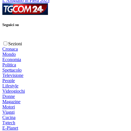
L'Artigiano in Fiera 2025
Seguici su
Sezioni
Cronaca
Mondo
Economia
Politica
Spettacolo
Televisione
People
Lifestyle
Videogiochi
Donne
Magazine
Motori
Viaggi
Cucina
Tgtech
E-Planet