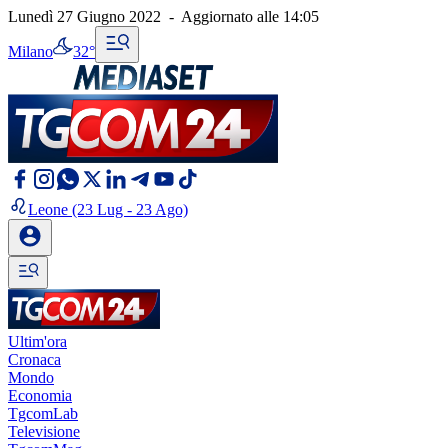
Lunedì 27 Giugno 2022
-
Aggiornato alle
14:05
Milano
32°
Leone
(23 Lug - 23 Ago)
Ultim'ora
Cronaca
Mondo
Economia
TgcomLab
Televisione