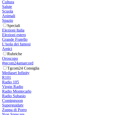
Cultura
Salute
Scuola
Animali
Spazio
Speciali
Elezioni Italia
Elezioni estero
Grande Fratello
L'isola dei famosi
Amici
Rubriche
Oroscopo
#tgcom24amarcord
Tgcom24 Consiglia
Mediaset Infinity
R101
Radio 105
Virgin Radio
Radio Montecarlo
Radio Subasio
Comingsoon
Superguidatv
Zuppa di Porro
Non Sprecare