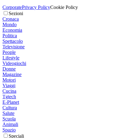
Corporate
Privacy Policy
Cookie Policy
Sezioni
Cronaca
Mondo
Economia
Politica
Spettacolo
Televisione
People
Lifestyle
Videogiochi
Donne
Magazine
Motori
Viaggi
Cucina
Tgtech
E-Planet
Cultura
Salute
Scuola
Animali
Spazio
Speciali