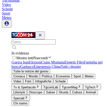
TgcomMag
Video
Schede
Sport
Meteo
In evidenza
Mostra tutti
Nascondi
Guerra Iran
Elezioni
Crans Montana
Epstein Files
Famiglia nel
bosco
Garlasco
Emergenza Clima
Tutti i dossier
Tutte le notizie del giorno
Cronaca
Mondo
Politica
Economia
Sport
Meteo
Video
Foto
Infografiche
Schede
Tv & Spettacolo
TgcomLab
TgcomMag
TgTech
Lifestyle
Oroscopo
Salute
Skuola
Cultura
Animali
Speciali
Chi siamo