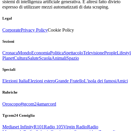
sistemi di intelligenza artificiale generativa. È altresì fatto divieto
espresso di utilizzare mezzi automatizzati di data scraping.
Legal
Corporate
Privacy Policy
Cookie Policy
Sezioni
Cronaca
Mondo
Economia
Politica
Spettacolo
Televisione
People
Lifestyl
Planet
Cultura
Salute
Scuola
Animali
Spazio
Speciali
Elezioni Italia
Elezioni estero
Grande Fratello
L'isola dei famosi
Amici
Rubriche
Oroscopo
#tgcom24amarcord
Tgcom24 Consiglia
Mediaset Infinity
R101
Radio 105
Virgin Radio
Radio