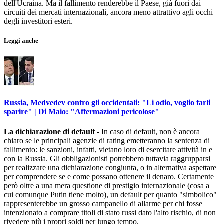
dell'Ucraina. Ma il fallimento renderebbe il Paese, già fuori dai
circuiti dei mercati internazionali, ancora meno attrattivo agli occhi
degli investitori esteri.
Leggi anche
Russia, Medvedev contro gli occidentali: "Li odio, voglio farli
sparire" | Di Maio: "Affermazioni pericolose"
La dichiarazione di default
- In caso di default, non è ancora
chiaro se le principali agenzie di rating emetteranno la sentenza di
fallimento: le sanzioni, infatti, vietano loro di esercitare attività in e
con la Russia. Gli obbligazionisti potrebbero tuttavia raggrupparsi
per realizzare una dichiarazione congiunta, o in alternativa aspettare
per comprendere se e come possano ottenere il denaro. Certamente
però oltre a una mera questione di prestigio internazionale (cosa a
cui comunque Putin tiene molto), un default per quanto "simbolico"
rappresenterebbe un grosso campanello di allarme per chi fosse
intenzionato a comprare titoli di stato russi dato l'alto rischio, di non
rivedere più i propri soldi per lungo tempo.