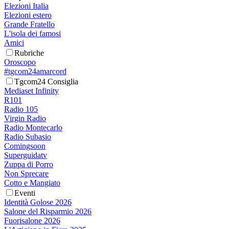
Elezioni Italia
Elezioni estero
Grande Fratello
L'isola dei famosi
Amici
Rubriche
Oroscopo
#tgcom24amarcord
Tgcom24 Consiglia
Mediaset Infinity
R101
Radio 105
Virgin Radio
Radio Montecarlo
Radio Subasio
Comingsoon
Superguidatv
Zuppa di Porro
Non Sprecare
Cotto e Mangiato
Eventi
Identità Golose 2026
Salone del Risparmio 2026
Fuorisalone 2026