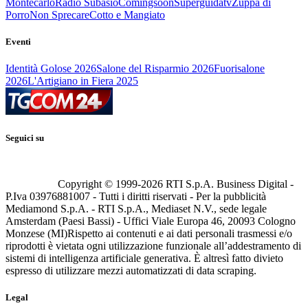
Montecarlo
Radio Subasio
Comingsoon
Superguidatv
Zuppa di
Porro
Non Sprecare
Cotto e Mangiato
Eventi
Identità Golose 2026
Salone del Risparmio 2026
Fuorisalone
2026
L'Artigiano in Fiera 2025
Seguici su
Copyright © 1999-
2026
RTI S.p.A. Business Digital -
P.Iva 03976881007 - Tutti i diritti riservati - Per la pubblicità
Mediamond S.p.A. - RTI S.p.A., Mediaset N.V., sede legale
Amsterdam (Paesi Bassi) - Uffici Viale Europa 46, 20093 Cologno
Monzese (MI)
Rispetto ai contenuti e ai dati personali trasmessi e/o
riprodotti è vietata ogni utilizzazione funzionale all’addestramento di
sistemi di intelligenza artificiale generativa. È altresì fatto divieto
espresso di utilizzare mezzi automatizzati di data scraping.
Legal