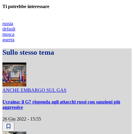
Ti potrebbe interessare
russia
default
mosca
guerra
Sullo stesso tema
ANCHE EMBARGO SUL GAS
Ucraina: il G7 risponda agli attacchi russi con sanzioni più
aggressive
26 Giu 2022 - 15:55