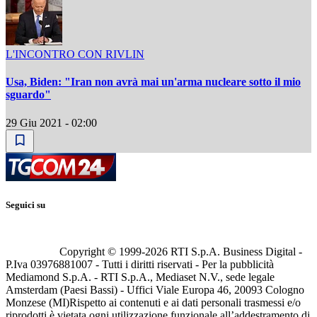
L'INCONTRO CON RIVLIN
Usa, Biden: "Iran non avrà mai un'arma nucleare sotto il mio
sguardo"
29 Giu 2021 - 02:00
Seguici su
Copyright © 1999-
2026
RTI S.p.A. Business Digital -
P.Iva 03976881007 - Tutti i diritti riservati - Per la pubblicità
Mediamond S.p.A. - RTI S.p.A., Mediaset N.V., sede legale
Amsterdam (Paesi Bassi) - Uffici Viale Europa 46, 20093 Cologno
Monzese (MI)
Rispetto ai contenuti e ai dati personali trasmessi e/o
riprodotti è vietata ogni utilizzazione funzionale all’addestramento di