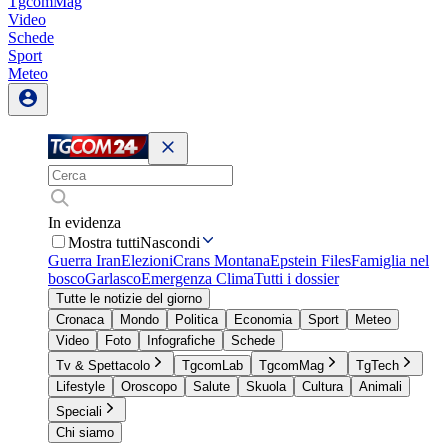
TgcomMag
Video
Schede
Sport
Meteo
In evidenza
Mostra tutti
Nascondi
Guerra Iran
Elezioni
Crans Montana
Epstein Files
Famiglia nel
bosco
Garlasco
Emergenza Clima
Tutti i dossier
Tutte le notizie del giorno
Cronaca
Mondo
Politica
Economia
Sport
Meteo
Video
Foto
Infografiche
Schede
Tv & Spettacolo
TgcomLab
TgcomMag
TgTech
Lifestyle
Oroscopo
Salute
Skuola
Cultura
Animali
Speciali
Chi siamo