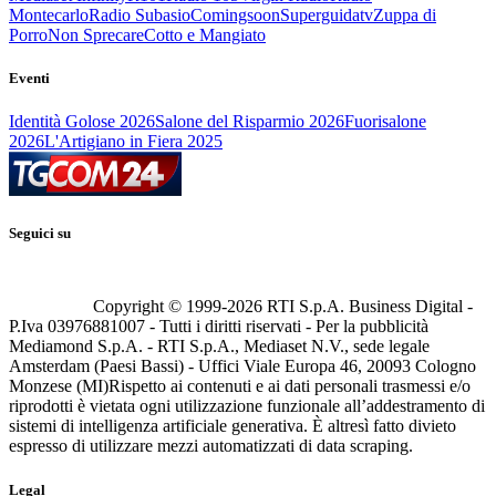
Montecarlo
Radio Subasio
Comingsoon
Superguidatv
Zuppa di
Porro
Non Sprecare
Cotto e Mangiato
Eventi
Identità Golose 2026
Salone del Risparmio 2026
Fuorisalone
2026
L'Artigiano in Fiera 2025
Seguici su
Copyright © 1999-
2026
RTI S.p.A. Business Digital -
P.Iva 03976881007 - Tutti i diritti riservati - Per la pubblicità
Mediamond S.p.A. - RTI S.p.A., Mediaset N.V., sede legale
Amsterdam (Paesi Bassi) - Uffici Viale Europa 46, 20093 Cologno
Monzese (MI)
Rispetto ai contenuti e ai dati personali trasmessi e/o
riprodotti è vietata ogni utilizzazione funzionale all’addestramento di
sistemi di intelligenza artificiale generativa. È altresì fatto divieto
espresso di utilizzare mezzi automatizzati di data scraping.
Legal