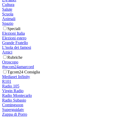
Cultura
Salute
Scuola
Animali
Spazio
Speciali
Elezioni Italia
Elezioni estero
Grande Fratello
L'isola dei famosi
Amici
Rubriche
Oroscopo
#tgcom24amarcord
Tgcom24 Consiglia
Mediaset Infinity
R101
Radio 105
Virgin Radio
Radio Montecarlo
Radio Subasio
Comingsoon
Superguidatv
Zuppa di Porro