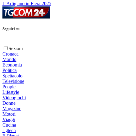
L'Artigiano in Fiera 2025
Seguici su
Sezioni
Cronaca
Mondo
Economia
Politica
Spettacolo
Televisione
People
Lifestyle
Videogiochi
Donne
Magazine
Motori
Viaggi
Cucina
Tgtech
E-Planet