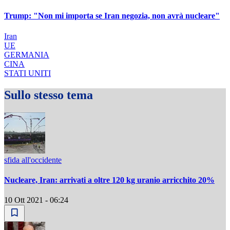
Trump: "Non mi importa se Iran negozia, non avrà nucleare"
Iran
UE
GERMANIA
CINA
STATI UNITI
Sullo stesso tema
sfida all'occidente
Nucleare, Iran: arrivati a oltre 120 kg uranio arricchito 20%
10 Ott 2021 - 06:24