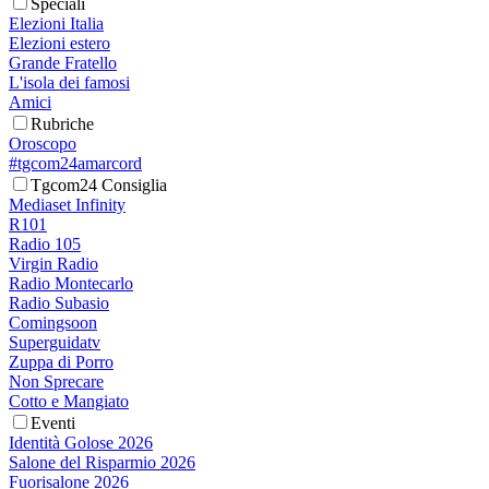
Speciali
Elezioni Italia
Elezioni estero
Grande Fratello
L'isola dei famosi
Amici
Rubriche
Oroscopo
#tgcom24amarcord
Tgcom24 Consiglia
Mediaset Infinity
R101
Radio 105
Virgin Radio
Radio Montecarlo
Radio Subasio
Comingsoon
Superguidatv
Zuppa di Porro
Non Sprecare
Cotto e Mangiato
Eventi
Identità Golose 2026
Salone del Risparmio 2026
Fuorisalone 2026