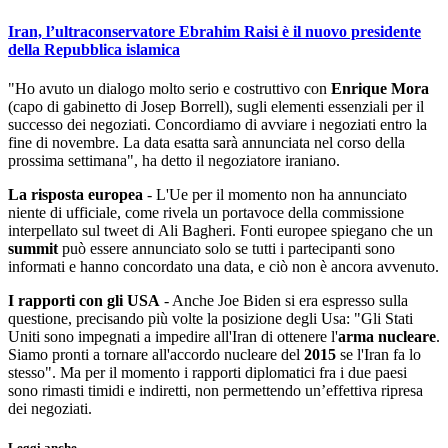
Iran, l’ultraconservatore Ebrahim Raisi è il nuovo presidente
della Repubblica islamica
"Ho avuto un dialogo molto serio e costruttivo con
Enrique Mora
(capo di gabinetto di Josep Borrell), sugli elementi essenziali per il
successo dei negoziati. Concordiamo di avviare i negoziati entro la
fine di novembre. La data esatta sarà annunciata nel corso della
prossima settimana", ha detto il negoziatore iraniano.
La risposta europea
- L'Ue per il momento non ha annunciato
niente di ufficiale, come rivela un portavoce della commissione
interpellato sul tweet di Ali Bagheri. Fonti europee spiegano che un
summit
può essere annunciato solo se tutti i partecipanti sono
informati e hanno concordato una data, e ciò non è ancora avvenuto.
I rapporti con gli USA
- Anche Joe Biden si era espresso sulla
questione, precisando più volte la posizione degli Usa: "Gli Stati
Uniti sono impegnati a impedire all'Iran di ottenere l'
arma nucleare
.
Siamo pronti a tornare all'accordo nucleare del
2015
se l'Iran fa lo
stesso". Ma per il momento i rapporti diplomatici fra i due paesi
sono rimasti timidi e indiretti, non permettendo un’effettiva ripresa
dei negoziati.
Leggi anche