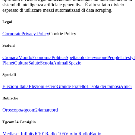
sistemi di intelligenza artificiale generativa. È altresì fatto divieto
espresso di utilizzare mezzi automatizzati di data scraping.
Legal
Corporate
Privacy Policy
Cookie Policy
Sezioni
Cronaca
Mondo
Economia
Politica
Spettacolo
Televisione
People
Lifestyl
Planet
Cultura
Salute
Scuola
Animali
Spazio
Speciali
Elezioni Italia
Elezioni estero
Grande Fratello
L'isola dei famosi
Amici
Rubriche
Oroscopo
#tgcom24amarcord
Tgcom24 Consiglia
Mediaset Infinity
R101
Radio 105
Virgin Radio
Radio