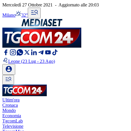
Mercoledì 27 Ottobre 2021
-
Aggiornato alle
20:03
Milano
32°
Leone
(23 Lug - 23 Ago)
Ultim'ora
Cronaca
Mondo
Economia
TgcomLab
Televisione