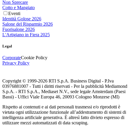
Non Sprecare
Cotto e Mangiato
Eventi
Identità Golose 2026
Salone del Risparmio 2026
Fuorisalone 2026
L'Artigiano in Fiera 2025
Legal
Corporate
Cookie Policy
Privacy Policy
Copyright © 1999-
2026
RTI S.p.A. Business Digital - P.Iva
03976881007 - Tutti i diritti riservati - Per la pubblicità Mediamond
S.p.A. - RTI S.p.A., Mediaset N.V., sede legale Amsterdam (Paesi
Bassi) - Uffici Viale Europa 46, 20093 Cologno Monzese (MI)
Rispetto ai contenuti e ai dati personali trasmessi e/o riprodotti è
vietata ogni utilizzazione funzionale all’addestramento di sistemi di
intelligenza artificiale generativa. È altresì fatto divieto espresso di
utilizzare mezzi automatizzati di data scraping.