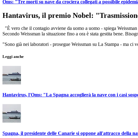
Oms: "Tre morti su nave da crociera collegati a possibile epidem
Hantavirus, il premio Nobel: "Trasmission
"È vero che il contagio avviene da uomo a uomo - spiega Weissman - m
Secondo Weissman la situazione fino a ora è stata gestita bene. Bisogna
"Sono già nei laboratori - prosegue Weissman su La Stampa - ma ci 
Leggi anche
Hantavirus, l'Oms: "La Spagna accoglierà la nave con i casi sospe
Spagna, il presidente delle Canarie si oppone all'attracco della 