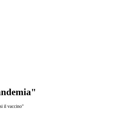
pandemia"
si il vaccino"