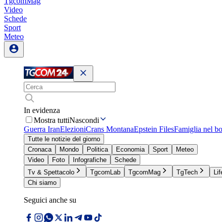
TgcomMag
Video
Schede
Sport
Meteo
In evidenza
Mostra tutti
Nascondi
Guerra Iran
Elezioni
Crans Montana
Epstein Files
Famiglia nel b
Tutte le notizie del giorno
Cronaca
Mondo
Politica
Economia
Sport
Meteo
Video
Foto
Infografiche
Schede
Tv & Spettacolo
TgcomLab
TgcomMag
TgTech
Lif
Chi siamo
Seguici anche su