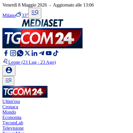
Venerdì 8 Maggio 2026
-
Aggiornato alle
13:06
Milano
33°
Leone
(23 Lug - 23 Ago)
Ultim'ora
Cronaca
Mondo
Economia
TgcomLab
Televisione