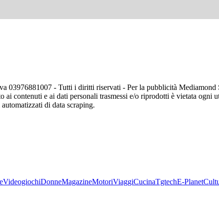
va 03976881007 - Tutti i diritti riservati - Per la pubblicità Mediamon
o ai contenuti e ai dati personali trasmessi e/o riprodotti è vietata ogni 
zi automatizzati di data scraping.
e
Videogiochi
Donne
Magazine
Motori
Viaggi
Cucina
Tgtech
E-Planet
Cult