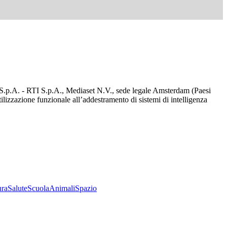
d S.p.A. - RTI S.p.A., Mediaset N.V., sede legale Amsterdam (Paesi
utilizzazione funzionale all’addestramento di sistemi di intelligenza
ura
Salute
Scuola
Animali
Spazio