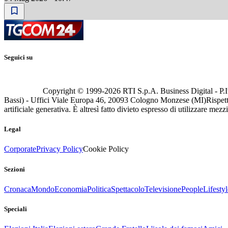
Seguici su
Copyright © 1999-
2026
RTI S.p.A. Business Digital - P.I
Bassi) - Uffici Viale Europa 46, 20093 Cologno Monzese (MI)
Rispett
artificiale generativa. È altresì fatto divieto espresso di utilizzare mez
Legal
Corporate
Privacy Policy
Cookie Policy
Sezioni
Cronaca
Mondo
Economia
Politica
Spettacolo
Televisione
People
Lifestyl
Speciali