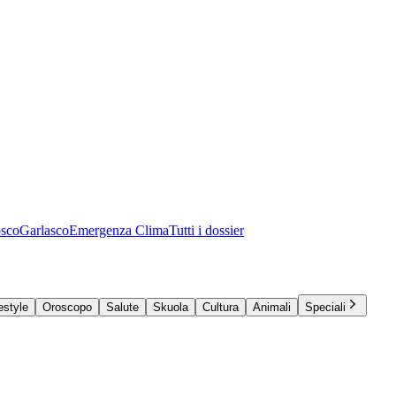
osco
Garlasco
Emergenza Clima
Tutti i dossier
estyle
Oroscopo
Salute
Skuola
Cultura
Animali
Speciali