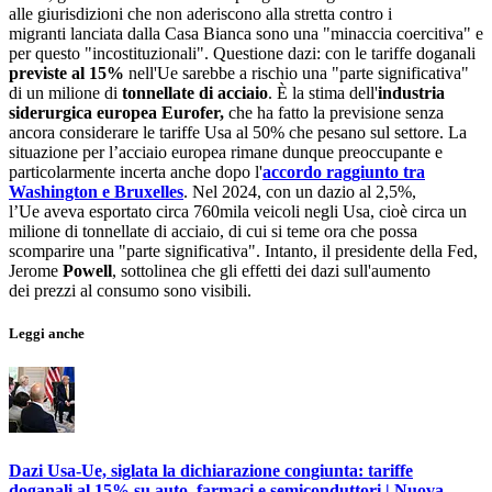
alle giurisdizioni che non aderiscono alla stretta contro i
migranti lanciata dalla Casa Bianca sono una "minaccia coercitiva" e
per questo "incostituzionali". Questione dazi: con le tariffe doganali
previste al 15%
nell'Ue sarebbe a rischio una "parte significativa"
di un milione di
tonnellate di acciaio
. È la stima dell'
industria
siderurgica europea Eurofer,
che ha fatto la previsione senza
ancora considerare le tariffe Usa al 50% che pesano sul settore. La
situazione per l’acciaio europea rimane dunque preoccupante e
particolarmente incerta anche dopo l'
accordo raggiunto tra
Washington e Bruxelles
. Nel 2024, con un dazio al 2,5%,
l’Ue aveva esportato circa 760mila veicoli negli Usa, cioè circa un
milione di tonnellate di acciaio, di cui si teme ora che possa
scomparire una "parte significativa". Intanto, il presidente della Fed,
Jerome
Powell
, sottolinea che gli effetti dei dazi sull'aumento
dei prezzi al consumo sono visibili.
Leggi anche
Dazi Usa-Ue, siglata la dichiarazione congiunta: tariffe
doganali al 15% su auto, farmaci e semiconduttori | Nuova