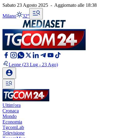
Sabato 23 Agosto 2025
-
Aggiornato alle
18:38
Milano
32°
Leone
(23 Lug - 23 Ago)
Ultim'ora
Cronaca
Mondo
Economia
TgcomLab
Televisione