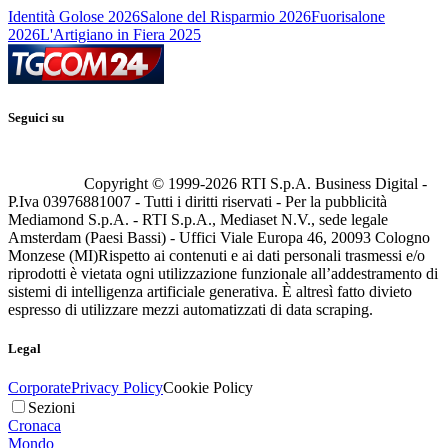
Identità Golose 2026
Salone del Risparmio 2026
Fuorisalone
2026
L'Artigiano in Fiera 2025
Seguici su
Copyright © 1999-
2026
RTI S.p.A. Business Digital -
P.Iva 03976881007 - Tutti i diritti riservati - Per la pubblicità
Mediamond S.p.A. - RTI S.p.A., Mediaset N.V., sede legale
Amsterdam (Paesi Bassi) - Uffici Viale Europa 46, 20093 Cologno
Monzese (MI)
Rispetto ai contenuti e ai dati personali trasmessi e/o
riprodotti è vietata ogni utilizzazione funzionale all’addestramento di
sistemi di intelligenza artificiale generativa. È altresì fatto divieto
espresso di utilizzare mezzi automatizzati di data scraping.
Legal
Corporate
Privacy Policy
Cookie Policy
Sezioni
Cronaca
Mondo