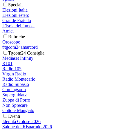
Speciali
Elezioni Italia
Elezioni estero
Grande Fratello
L'isola dei famosi
Amici
Rubriche
Oroscopo
#tgcom24amarcord
Tgcom24 Consiglia
Mediaset Infinity
R101
Radio 105
Virgin Radio
Radio Montecarlo
Radio Subasio
Comingsoon
Superguidatv
Zuppa di Porro
Non Sprecare
Cotto e Mangiato
Eventi
Identità Golose 2026
Salone del Risparmio 2026