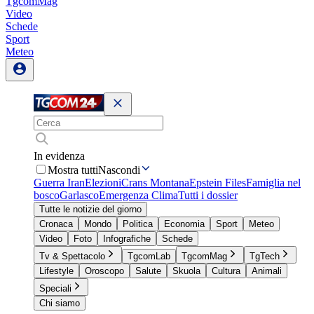
TgcomMag
Video
Schede
Sport
Meteo
In evidenza
Mostra tutti
Nascondi
Guerra Iran
Elezioni
Crans Montana
Epstein Files
Famiglia nel
bosco
Garlasco
Emergenza Clima
Tutti i dossier
Tutte le notizie del giorno
Cronaca
Mondo
Politica
Economia
Sport
Meteo
Video
Foto
Infografiche
Schede
Tv & Spettacolo
TgcomLab
TgcomMag
TgTech
Lifestyle
Oroscopo
Salute
Skuola
Cultura
Animali
Speciali
Chi siamo