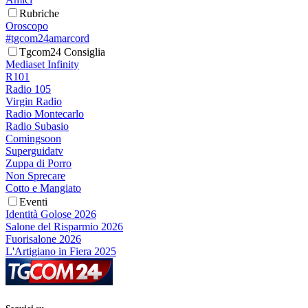
Rubriche
Oroscopo
#tgcom24amarcord
Tgcom24 Consiglia
Mediaset Infinity
R101
Radio 105
Virgin Radio
Radio Montecarlo
Radio Subasio
Comingsoon
Superguidatv
Zuppa di Porro
Non Sprecare
Cotto e Mangiato
Eventi
Identità Golose 2026
Salone del Risparmio 2026
Fuorisalone 2026
L'Artigiano in Fiera 2025