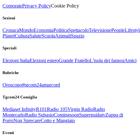
Corporate
Privacy Policy
Cookie Policy
Sezioni
Cronaca
Mondo
Economia
Politica
Spettacolo
Televisione
People
Lifestyl
Planet
Cultura
Salute
Scuola
Animali
Spazio
Speciali
Elezioni Italia
Elezioni estero
Grande Fratello
L'isola dei famosi
Amici
Rubriche
Oroscopo
#tgcom24amarcord
Tgcom24 Consiglia
Mediaset Infinity
R101
Radio 105
Virgin Radio
Radio
Montecarlo
Radio Subasio
Comingsoon
Superguidatv
Zuppa di
Porro
Non Sprecare
Cotto e Mangiato
Eventi