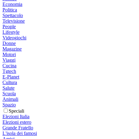
Economia
Politica
Spettacolo
Televisione
People
Lifestyle
Videogiochi
Donne
Magazine
Motori
Viaggi
Cucina
Tgtech
E-Planet
Cultura
Salute
Scuola
Animali
Spazio
Speciali
Elezioni Italia
Elezioni estero
Grande Fratello
L'isola dei famosi
Amici