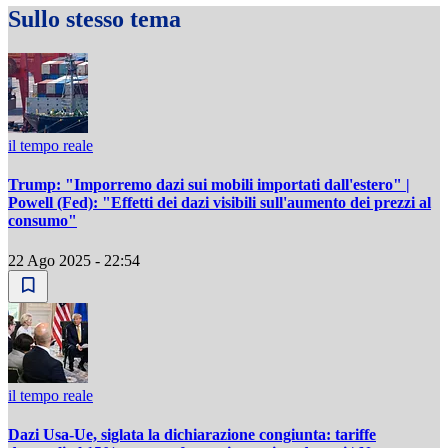
Sullo stesso tema
il tempo reale
Trump: "Imporremo dazi sui mobili importati dall'estero" |
Powell (Fed): "Effetti dei dazi visibili sull'aumento dei prezzi al
consumo"
22 Ago 2025 - 22:54
il tempo reale
Dazi Usa-Ue, siglata la dichiarazione congiunta: tariffe