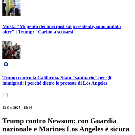
Musk: "Mi pento dei miei post sul presidente, sono andato
oltre" | Trump: "Carino a scusarsi"
Trump contro la California, Stato "santuario" per gli
immigrati: i perché dietro le proteste di Los Angeles
12 Giu 2025 - 15:14
Trump contro Newsom: con Guardia
nazionale e Marines Los Angeles è sicura