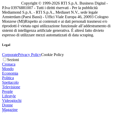
Copyright © 1999-
2026
RTI S.p.A. Business Digital -
P.Iva 03976881007 - Tutti i diritti riservati - Per la pubblicità
Mediamond S.p.A. - RTI S.p.A., Mediaset N.V., sede legale
Amsterdam (Paesi Bassi) - Uffici Viale Europa 46, 20093 Cologno
Monzese (MI)
Rispetto ai contenuti e ai dati personali trasmessi e/o
riprodotti è vietata ogni utilizzazione funzionale all’addestramento di
sistemi di intelligenza artificiale generativa. È altresì fatto divieto
espresso di utilizzare mezzi automatizzati di data scraping.
Legal
Corporate
Privacy Policy
Cookie Policy
Sezioni
Cronaca
Mondo
Economia
Politica
Spettacolo
Televisione
People
Lifestyle
Videogiochi
Donne
Magazine