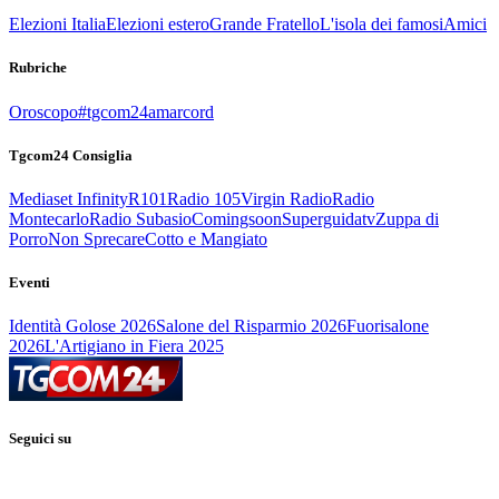
Elezioni Italia
Elezioni estero
Grande Fratello
L'isola dei famosi
Amici
Rubriche
Oroscopo
#tgcom24amarcord
Tgcom24 Consiglia
Mediaset Infinity
R101
Radio 105
Virgin Radio
Radio
Montecarlo
Radio Subasio
Comingsoon
Superguidatv
Zuppa di
Porro
Non Sprecare
Cotto e Mangiato
Eventi
Identità Golose 2026
Salone del Risparmio 2026
Fuorisalone
2026
L'Artigiano in Fiera 2025
Seguici su