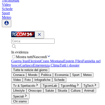
TgcomMag
Video
Schede
Sport
Meteo
In evidenza
Mostra tutti
Nascondi
Guerra Iran
Elezioni
Crans Montana
Epstein Files
Famiglia nel
bosco
Garlasco
Emergenza Clima
Tutti i dossier
Tutte le notizie del giorno
Cronaca
Mondo
Politica
Economia
Sport
Meteo
Video
Foto
Infografiche
Schede
Tv & Spettacolo
TgcomLab
TgcomMag
TgTech
Lifestyle
Oroscopo
Salute
Skuola
Cultura
Animali
Speciali
Chi siamo