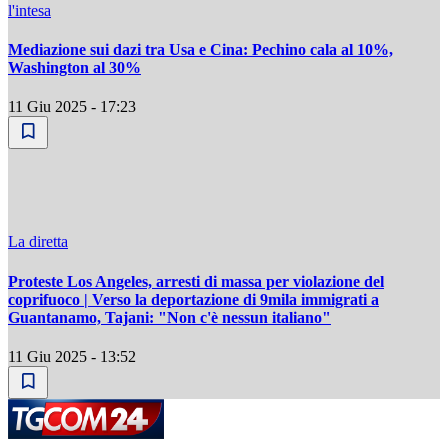
l'intesa
Mediazione sui dazi tra Usa e Cina: Pechino cala al 10%,
Washington al 30%
11 Giu 2025 - 17:23
La diretta
Proteste Los Angeles, arresti di massa per violazione del
coprifuoco | Verso la deportazione di 9mila immigrati a
Guantanamo, Tajani: "Non c'è nessun italiano"
11 Giu 2025 - 13:52