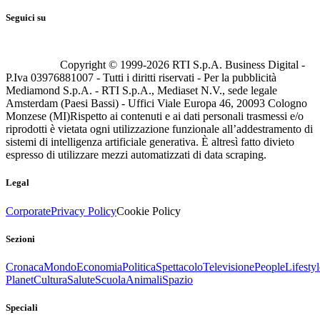
Seguici su
Copyright © 1999-
2026
RTI S.p.A. Business Digital -
P.Iva 03976881007 - Tutti i diritti riservati - Per la pubblicità
Mediamond S.p.A. - RTI S.p.A., Mediaset N.V., sede legale
Amsterdam (Paesi Bassi) - Uffici Viale Europa 46, 20093 Cologno
Monzese (MI)
Rispetto ai contenuti e ai dati personali trasmessi e/o
riprodotti è vietata ogni utilizzazione funzionale all’addestramento di
sistemi di intelligenza artificiale generativa. È altresì fatto divieto
espresso di utilizzare mezzi automatizzati di data scraping.
Legal
Corporate
Privacy Policy
Cookie Policy
Sezioni
Cronaca
Mondo
Economia
Politica
Spettacolo
Televisione
People
Lifestyl
Planet
Cultura
Salute
Scuola
Animali
Spazio
Speciali