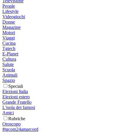
Televisione
People
Lifestyle
Videogiochi
Donne
Magazine
Motori
Viaggi
Cucina
Tgtech
E-Planet
Cultura
Salute
Scuola
Animali
Spazio
Speciali
Elezioni Italia
Elezioni estero
Grande Fratello
L'isola dei famosi
Amici
Rubriche
Oroscopo
#tgcom24amarcord