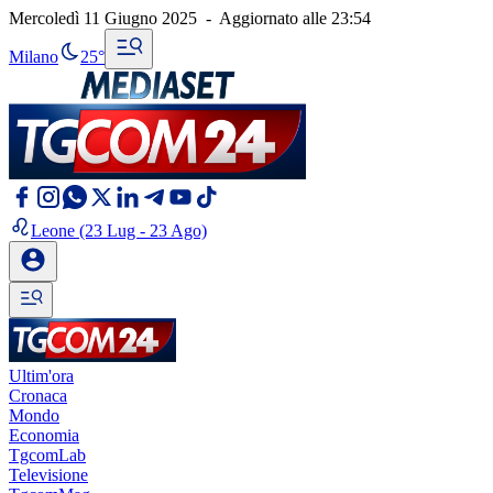
Mercoledì 11 Giugno 2025
-
Aggiornato alle
23:54
Milano
25°
Leone
(23 Lug - 23 Ago)
Ultim'ora
Cronaca
Mondo
Economia
TgcomLab
Televisione