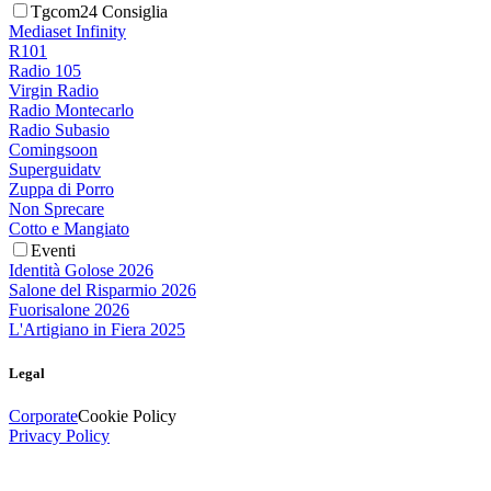
Tgcom24 Consiglia
Mediaset Infinity
R101
Radio 105
Virgin Radio
Radio Montecarlo
Radio Subasio
Comingsoon
Superguidatv
Zuppa di Porro
Non Sprecare
Cotto e Mangiato
Eventi
Identità Golose 2026
Salone del Risparmio 2026
Fuorisalone 2026
L'Artigiano in Fiera 2025
Legal
Corporate
Cookie Policy
Privacy Policy