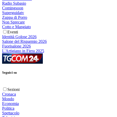
Radio Subasio
Comingsoon
Superguidatv
Zuppa di Porro
Non Sprecare
Cotto e Mangiato
Eventi
Identità Golose 2026
Salone del Risparmio 2026
Fuorisalone 2026
L'Artigiano in Fiera 2025
Seguici su
Sezioni
Cronaca
Mondo
Economia
Politica
Spettacolo