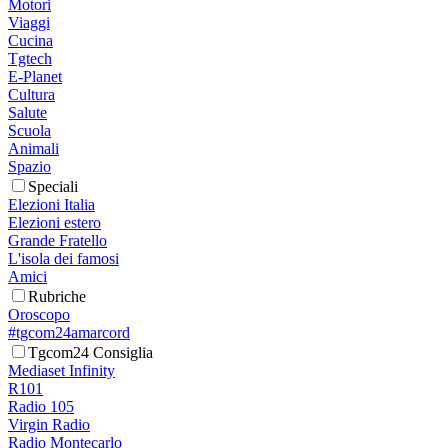
Motori
Viaggi
Cucina
Tgtech
E-Planet
Cultura
Salute
Scuola
Animali
Spazio
Speciali
Elezioni Italia
Elezioni estero
Grande Fratello
L'isola dei famosi
Amici
Rubriche
Oroscopo
#tgcom24amarcord
Tgcom24 Consiglia
Mediaset Infinity
R101
Radio 105
Virgin Radio
Radio Montecarlo