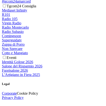
#tgcom24amarcord
Tgcom24 Consiglia
Mediaset Infinity
R101
Radio 105
Virgin Radio
Radio Montecarlo
Radio Subasio
Comingsoon
Superguidatv
Zuppa di Porro
Non Sprecare
Cotto e Mangiato
Eventi
Identità Golose 2026
Salone del Risparmio 2026
Fuorisalone 2026
L'Artigiano in Fiera 2025
Legal
Corporate
Cookie Policy
Privacy Policy