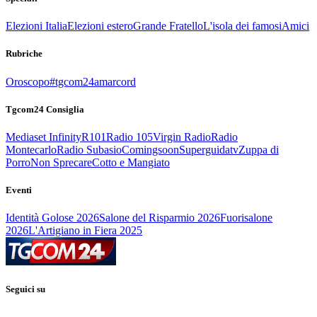
Elezioni Italia
Elezioni estero
Grande Fratello
L'isola dei famosi
Amici
Rubriche
Oroscopo
#tgcom24amarcord
Tgcom24 Consiglia
Mediaset Infinity
R101
Radio 105
Virgin Radio
Radio
Montecarlo
Radio Subasio
Comingsoon
Superguidatv
Zuppa di
Porro
Non Sprecare
Cotto e Mangiato
Eventi
Identità Golose 2026
Salone del Risparmio 2026
Fuorisalone
2026
L'Artigiano in Fiera 2025
Seguici su