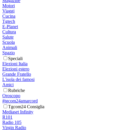
Magazine
Motori
Viaggi
Cucina
Tgtech
E-Planet
Cultura
Salute
Scuola
Animali
Spazio
Speciali
Elezioni Italia
Elezioni estero
Grande Fratello
L'isola dei famosi
Amici
Rubriche
Oroscopo
#tgcom24amarcord
Tgcom24 Consiglia
Mediaset Infinity
R101
Radio 105
Virgin Radio