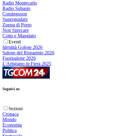
Radio Montecarlo
Radio Subasio
Comingsoon
Superguidatv
Zuppa di Porro
Non Sprecare
Cotto e Mangiato
Eventi
Identità Golose 2026
Salone del Risparmio 2026
Fuorisalone 2026
L'Artigiano in Fiera 2025
Seguici su
Sezioni
Cronaca
Mondo
Economia
Politica
Spettacolo