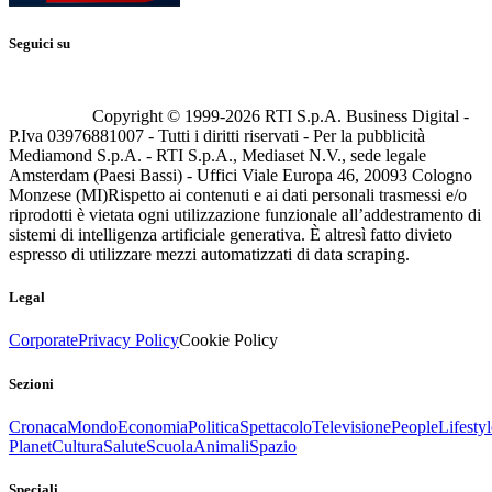
Seguici su
Copyright © 1999-
2026
RTI S.p.A. Business Digital -
P.Iva 03976881007 - Tutti i diritti riservati - Per la pubblicità
Mediamond S.p.A. - RTI S.p.A., Mediaset N.V., sede legale
Amsterdam (Paesi Bassi) - Uffici Viale Europa 46, 20093 Cologno
Monzese (MI)
Rispetto ai contenuti e ai dati personali trasmessi e/o
riprodotti è vietata ogni utilizzazione funzionale all’addestramento di
sistemi di intelligenza artificiale generativa. È altresì fatto divieto
espresso di utilizzare mezzi automatizzati di data scraping.
Legal
Corporate
Privacy Policy
Cookie Policy
Sezioni
Cronaca
Mondo
Economia
Politica
Spettacolo
Televisione
People
Lifestyl
Planet
Cultura
Salute
Scuola
Animali
Spazio
Speciali