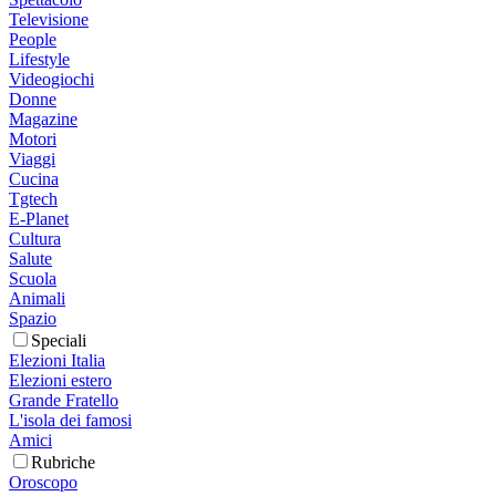
Televisione
People
Lifestyle
Videogiochi
Donne
Magazine
Motori
Viaggi
Cucina
Tgtech
E-Planet
Cultura
Salute
Scuola
Animali
Spazio
Speciali
Elezioni Italia
Elezioni estero
Grande Fratello
L'isola dei famosi
Amici
Rubriche
Oroscopo