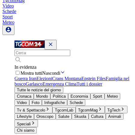
TgcomMag
Video
Schede
Sport
Meteo
In evidenza
Mostra tutti
Nascondi
Guerra Iran
Elezioni
Crans Montana
Epstein Files
Famiglia nel
bosco
Garlasco
Emergenza Clima
Tutti i dossier
Tutte le notizie del giorno
Cronaca
Mondo
Politica
Economia
Sport
Meteo
Video
Foto
Infografiche
Schede
Tv & Spettacolo
TgcomLab
TgcomMag
TgTech
Lifestyle
Oroscopo
Salute
Skuola
Cultura
Animali
Speciali
Chi siamo