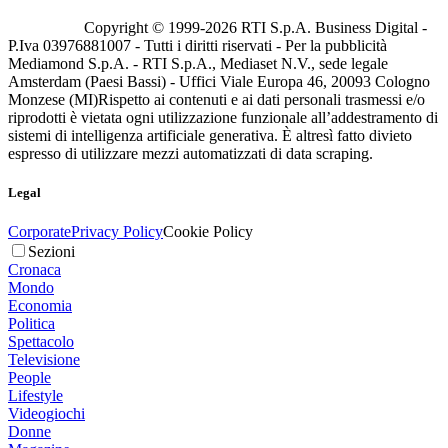
Copyright © 1999-
2026
RTI S.p.A. Business Digital -
P.Iva 03976881007 - Tutti i diritti riservati - Per la pubblicità
Mediamond S.p.A. - RTI S.p.A., Mediaset N.V., sede legale
Amsterdam (Paesi Bassi) - Uffici Viale Europa 46, 20093 Cologno
Monzese (MI)
Rispetto ai contenuti e ai dati personali trasmessi e/o
riprodotti è vietata ogni utilizzazione funzionale all’addestramento di
sistemi di intelligenza artificiale generativa. È altresì fatto divieto
espresso di utilizzare mezzi automatizzati di data scraping.
Legal
Corporate
Privacy Policy
Cookie Policy
Sezioni
Cronaca
Mondo
Economia
Politica
Spettacolo
Televisione
People
Lifestyle
Videogiochi
Donne