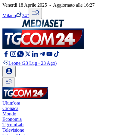
Venerdì 18 Aprile 2025
-
Aggiornato alle
16:27
Milano
24°
Leone
(23 Lug - 23 Ago)
Ultim'ora
Cronaca
Mondo
Economia
TgcomLab
Televisione