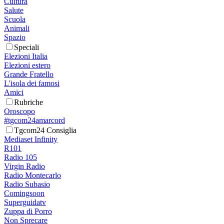
Cultura
Salute
Scuola
Animali
Spazio
Speciali
Elezioni Italia
Elezioni estero
Grande Fratello
L'isola dei famosi
Amici
Rubriche
Oroscopo
#tgcom24amarcord
Tgcom24 Consiglia
Mediaset Infinity
R101
Radio 105
Virgin Radio
Radio Montecarlo
Radio Subasio
Comingsoon
Superguidatv
Zuppa di Porro
Non Sprecare