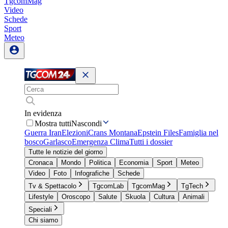
TgcomMag
Video
Schede
Sport
Meteo
In evidenza
Mostra tutti
Nascondi
Guerra Iran
Elezioni
Crans Montana
Epstein Files
Famiglia nel
bosco
Garlasco
Emergenza Clima
Tutti i dossier
Tutte le notizie del giorno
Cronaca
Mondo
Politica
Economia
Sport
Meteo
Video
Foto
Infografiche
Schede
Tv & Spettacolo
TgcomLab
TgcomMag
TgTech
Lifestyle
Oroscopo
Salute
Skuola
Cultura
Animali
Speciali
Chi siamo