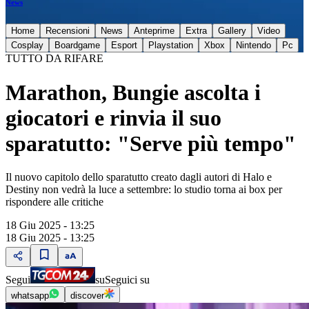
News
Home
Recensioni
News
Anteprime
Extra
Gallery
Video
Cosplay
Boardgame
Esport
Playstation
Xbox
Nintendo
Pc
TUTTO DA RIFARE
Marathon, Bungie ascolta i
giocatori e rinvia il suo
sparatutto: "Serve più tempo"
Il nuovo capitolo dello sparatutto creato dagli autori di Halo e
Destiny non vedrà la luce a settembre: lo studio torna ai box per
rispondere alle critiche
18 Giu 2025 - 13:25
18 Giu 2025 - 13:25
Segui
su
Seguici su
whatsapp
discover