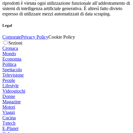
riprodotti è vietata ogni utilizzazione funzionale all’addestramento di
sistemi di intelligenza artificiale generativa. È altresì fatto divieto
espresso di utilizzare mezzi automatizzati di data scraping.
Legal
Corporate
Privacy Policy
Cookie Policy
Sezioni
Cronaca
Mondo
Economia
Politica
Spettacolo
Televisione
People
Lifestyle
Videogiochi
Donne
Magazine
Motori
Viaggi
Cucina
Tgtech
E-Planet