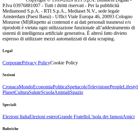
P.Iva 03976881007 - Tutti i diritti riservati - Per la pubblicità
Mediamond S.p.A. - RTI S.p.A., Mediaset N.V., sede legale
Amsterdam (Paesi Bassi) - Uffici Viale Europa 46, 20093 Cologno
Monzese (MI)
Rispetto ai contenuti e ai dati personali trasmessi e/o
riprodotti è vietata ogni utilizzazione funzionale all’addestramento di
sistemi di intelligenza artificiale generativa. È altresì fatto divieto
espresso di utilizzare mezzi automatizzati di data scraping.
Legal
Corporate
Privacy Policy
Cookie Policy
Sezioni
Cronaca
Mondo
Economia
Politica
Spettacolo
Televisione
People
Lifestyl
Planet
Cultura
Salute
Scuola
Animali
Spazio
Speciali
Elezioni Italia
Elezioni estero
Grande Fratello
L'isola dei famosi
Amici
Rubriche