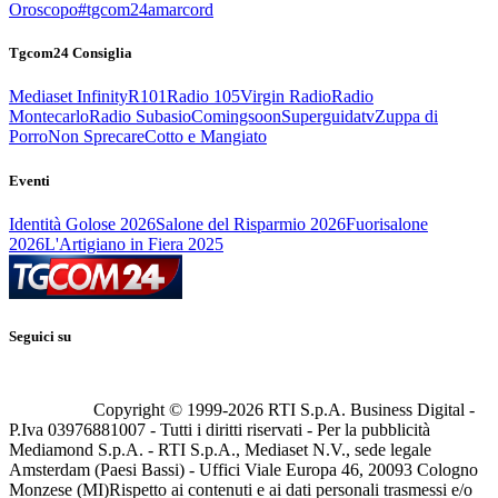
Oroscopo
#tgcom24amarcord
Tgcom24 Consiglia
Mediaset Infinity
R101
Radio 105
Virgin Radio
Radio
Montecarlo
Radio Subasio
Comingsoon
Superguidatv
Zuppa di
Porro
Non Sprecare
Cotto e Mangiato
Eventi
Identità Golose 2026
Salone del Risparmio 2026
Fuorisalone
2026
L'Artigiano in Fiera 2025
Seguici su
Copyright © 1999-
2026
RTI S.p.A. Business Digital -
P.Iva 03976881007 - Tutti i diritti riservati - Per la pubblicità
Mediamond S.p.A. - RTI S.p.A., Mediaset N.V., sede legale
Amsterdam (Paesi Bassi) - Uffici Viale Europa 46, 20093 Cologno
Monzese (MI)
Rispetto ai contenuti e ai dati personali trasmessi e/o