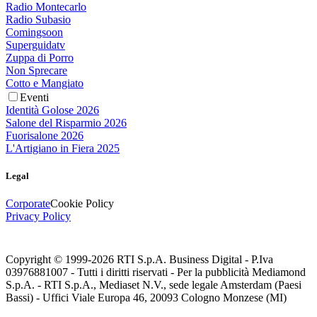
Radio Montecarlo
Radio Subasio
Comingsoon
Superguidatv
Zuppa di Porro
Non Sprecare
Cotto e Mangiato
Eventi
Identità Golose 2026
Salone del Risparmio 2026
Fuorisalone 2026
L'Artigiano in Fiera 2025
Legal
Corporate
Cookie Policy
Privacy Policy
Copyright © 1999-
2026
RTI S.p.A. Business Digital - P.Iva
03976881007 - Tutti i diritti riservati - Per la pubblicità Mediamond
S.p.A. - RTI S.p.A., Mediaset N.V., sede legale Amsterdam (Paesi
Bassi) - Uffici Viale Europa 46, 20093 Cologno Monzese (MI)