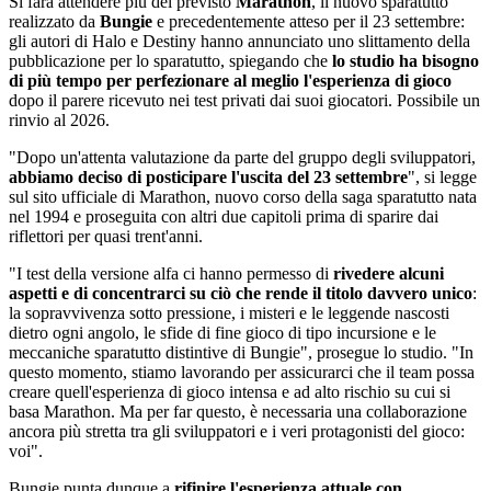
Si farà attendere più del previsto
Marathon
, il nuovo sparatutto
realizzato da
Bungie
e precedentemente atteso per il 23 settembre:
gli autori di Halo e Destiny hanno annunciato uno slittamento della
pubblicazione per lo sparatutto, spiegando che
lo studio ha bisogno
di più tempo per perfezionare al meglio l'esperienza di gioco
dopo il parere ricevuto nei test privati dai suoi giocatori. Possibile un
rinvio al 2026.
"Dopo un'attenta valutazione da parte del gruppo degli sviluppatori,
abbiamo deciso di posticipare l'uscita del 23 settembre
", si legge
sul sito ufficiale di Marathon, nuovo corso della saga sparatutto nata
nel 1994 e proseguita con altri due capitoli prima di sparire dai
riflettori per quasi trent'anni.
"I test della versione alfa ci hanno permesso di
rivedere alcuni
aspetti e di concentrarci su ciò che rende il titolo davvero unico
:
la sopravvivenza sotto pressione, i misteri e le leggende nascosti
dietro ogni angolo, le sfide di fine gioco di tipo incursione e le
meccaniche sparatutto distintive di Bungie", prosegue lo studio. "In
questo momento, stiamo lavorando per assicurarci che il team possa
creare quell'esperienza di gioco intensa e ad alto rischio su cui si
basa Marathon. Ma per far questo, è necessaria una collaborazione
ancora più stretta tra gli sviluppatori e i veri protagonisti del gioco:
voi".
Bungie punta dunque a
rifinire l'esperienza attuale con