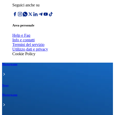
Seguici anche su
Area personale
Help e Faq
Info e contatti
Termini del servizio
Utilizzo dati e privacy
Cookie Policy
Mastergame
News
Mastergame