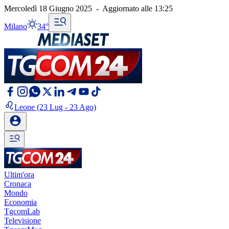
Mercoledì 18 Giugno 2025
-
Aggiornato alle
13:25
Milano
34°
Leone
(23 Lug - 23 Ago)
Ultim'ora
Cronaca
Mondo
Economia
TgcomLab
Televisione