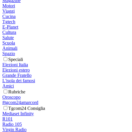
Magazine
Motori
Viaggi
Cucina
Tgtech
E-Planet
Cultura
Salute
Scuola
Animali
Spazio
Speciali
Elezioni Italia
Elezioni estero
Grande Fratello
L'isola dei famosi
Amici
Rubriche
Oroscopo
#tgcom24amarcord
Tgcom24 Consiglia
Mediaset Infinity
R101
Radio 105
Virgin Radio