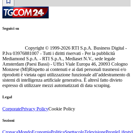
Seguici su
Copyright © 1999-
2026
RTI S.p.A. Business Digital -
P.Iva 03976881007 - Tutti i diritti riservati - Per la pubblicità
Mediamond S.p.A. - RTI S.p.A., Mediaset N.V., sede legale
Amsterdam (Paesi Bassi) - Uffici Viale Europa 46, 20093 Cologno
Monzese (MI)
Rispetto ai contenuti e ai dati personali trasmessi e/o
riprodotti è vietata ogni utilizzazione funzionale all’addestramento di
sistemi di intelligenza artificiale generativa. È altresì fatto divieto
espresso di utilizzare mezzi automatizzati di data scraping.
Legal
Corporate
Privacy Policy
Cookie Policy
Sezioni
Cronaca
Mondo
Economia
Politica
Spettacolo
Televisione
People
Lifestyl