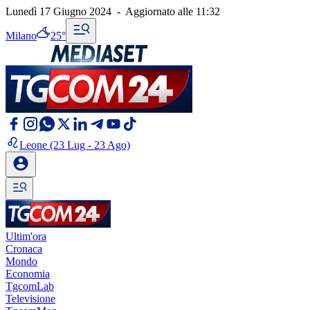
Lunedì 17 Giugno 2024
-
Aggiornato alle
11:32
Milano
25°
Leone
(23 Lug - 23 Ago)
Ultim'ora
Cronaca
Mondo
Economia
TgcomLab
Televisione