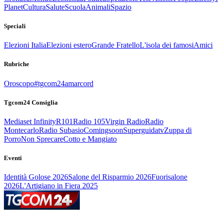
Planet
Cultura
Salute
Scuola
Animali
Spazio
Speciali
Elezioni Italia
Elezioni estero
Grande Fratello
L'isola dei famosi
Amici
Rubriche
Oroscopo
#tgcom24amarcord
Tgcom24 Consiglia
Mediaset Infinity
R101
Radio 105
Virgin Radio
Radio
Montecarlo
Radio Subasio
Comingsoon
Superguidatv
Zuppa di
Porro
Non Sprecare
Cotto e Mangiato
Eventi
Identità Golose 2026
Salone del Risparmio 2026
Fuorisalone
2026
L'Artigiano in Fiera 2025