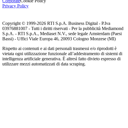
Corporate
Cookie Policy
Privacy Policy
Copyright © 1999-
2026
RTI S.p.A. Business Digital - P.Iva
03976881007 - Tutti i diritti riservati - Per la pubblicità Mediamond
S.p.A. - RTI S.p.A., Mediaset N.V., sede legale Amsterdam (Paesi
Bassi) - Uffici Viale Europa 46, 20093 Cologno Monzese (MI)
Rispetto ai contenuti e ai dati personali trasmessi e/o riprodotti è
vietata ogni utilizzazione funzionale all’addestramento di sistemi di
intelligenza artificiale generativa. È altresì fatto divieto espresso di
utilizzare mezzi automatizzati di data scraping.