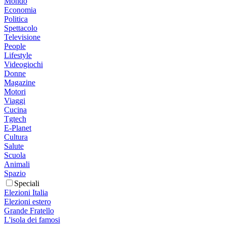
Mondo
Economia
Politica
Spettacolo
Televisione
People
Lifestyle
Videogiochi
Donne
Magazine
Motori
Viaggi
Cucina
Tgtech
E-Planet
Cultura
Salute
Scuola
Animali
Spazio
Speciali
Elezioni Italia
Elezioni estero
Grande Fratello
L'isola dei famosi