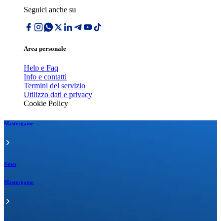
Seguici anche su
Area personale
Help e Faq
Info e contatti
Termini del servizio
Utilizzo dati e privacy
Cookie Policy
Mastergame
News
Mastergame