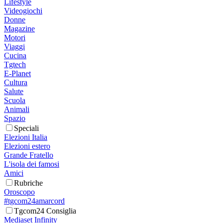
Lifestyle
Videogiochi
Donne
Magazine
Motori
Viaggi
Cucina
Tgtech
E-Planet
Cultura
Salute
Scuola
Animali
Spazio
Speciali
Elezioni Italia
Elezioni estero
Grande Fratello
L'isola dei famosi
Amici
Rubriche
Oroscopo
#tgcom24amarcord
Tgcom24 Consiglia
Mediaset Infinity