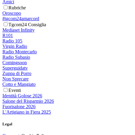
Amici
Rubriche
Oroscopo
#tgcom24amarcord
Tgcom24 Consiglia
Mediaset Infinity
R101
Radio 105
Virgin Radio
Radio Montecarlo
Radio Subasio
Comingsoon
Superguidatv
Zuppa di Porro
Non Sprecare
Cotto e Mangiato
Eventi
Identità Golose 2026
Salone del Risparmio 2026
Fuorisalone 2026
L'Artigiano in Fiera 2025
Legal