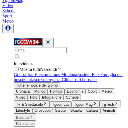
TgcomMag
Video
Schede
Sport
Meteo
In evidenza
Mostra tutti
Nascondi
Guerra Iran
Elezioni
Crans Montana
Epstein Files
Famiglia nel
bosco
Garlasco
Emergenza Clima
Tutti i dossier
Tutte le notizie del giorno
Cronaca
Mondo
Politica
Economia
Sport
Meteo
Video
Foto
Infografiche
Schede
Tv & Spettacolo
TgcomLab
TgcomMag
TgTech
Lifestyle
Oroscopo
Salute
Skuola
Cultura
Animali
Speciali
Chi siamo