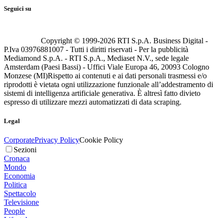
Seguici su
Copyright © 1999-
2026
RTI S.p.A. Business Digital -
P.Iva 03976881007 - Tutti i diritti riservati - Per la pubblicità
Mediamond S.p.A. - RTI S.p.A., Mediaset N.V., sede legale
Amsterdam (Paesi Bassi) - Uffici Viale Europa 46, 20093 Cologno
Monzese (MI)
Rispetto ai contenuti e ai dati personali trasmessi e/o
riprodotti è vietata ogni utilizzazione funzionale all’addestramento di
sistemi di intelligenza artificiale generativa. È altresì fatto divieto
espresso di utilizzare mezzi automatizzati di data scraping.
Legal
Corporate
Privacy Policy
Cookie Policy
Sezioni
Cronaca
Mondo
Economia
Politica
Spettacolo
Televisione
People