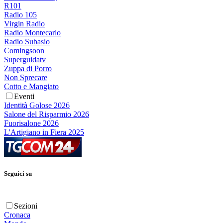
R101
Radio 105
Virgin Radio
Radio Montecarlo
Radio Subasio
Comingsoon
Superguidatv
Zuppa di Porro
Non Sprecare
Cotto e Mangiato
Eventi
Identità Golose 2026
Salone del Risparmio 2026
Fuorisalone 2026
L'Artigiano in Fiera 2025
Seguici su
Sezioni
Cronaca