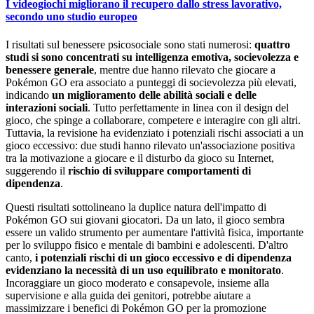
I videogiochi migliorano il recupero dallo stress lavorativo,
secondo uno studio europeo
I risultati sul benessere psicosociale sono stati numerosi:
quattro
studi si sono concentrati su intelligenza emotiva, socievolezza e
benessere generale
, mentre due hanno rilevato che giocare a
Pokémon GO era associato a punteggi di socievolezza più elevati,
indicando
un miglioramento delle abilità sociali e delle
interazioni sociali
. Tutto perfettamente in linea con il design del
gioco, che spinge a collaborare, competere e interagire con gli altri.
Tuttavia, la revisione ha evidenziato i potenziali rischi associati a un
gioco eccessivo: due studi hanno rilevato un'associazione positiva
tra la motivazione a giocare e il disturbo da gioco su Internet,
suggerendo il
rischio di sviluppare comportamenti di
dipendenza
.
Questi risultati sottolineano la duplice natura dell'impatto di
Pokémon GO sui giovani giocatori. Da un lato, il gioco sembra
essere un valido strumento per aumentare l'attività fisica, importante
per lo sviluppo fisico e mentale di bambini e adolescenti. D'altro
canto,
i potenziali rischi di un gioco eccessivo e di dipendenza
evidenziano la necessità di un uso equilibrato e monitorato
.
Incoraggiare un gioco moderato e consapevole, insieme alla
supervisione e alla guida dei genitori, potrebbe aiutare a
massimizzare i benefici di Pokémon GO per la promozione