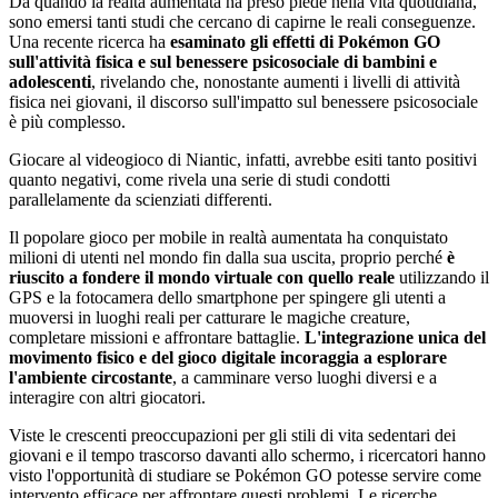
Da quando la realtà aumentata ha preso piede nella vita quotidiana,
sono emersi tanti studi che cercano di capirne le reali conseguenze.
Una recente ricerca ha
esaminato gli effetti di Pokémon GO
sull'attività fisica e sul benessere psicosociale di bambini e
adolescenti
, rivelando che, nonostante aumenti i livelli di attività
fisica nei giovani, il discorso sull'impatto sul benessere psicosociale
è più complesso.
Giocare al videogioco di Niantic, infatti, avrebbe esiti tanto positivi
quanto negativi, come rivela una serie di studi condotti
parallelamente da scienziati differenti.
Il popolare gioco per mobile in realtà aumentata ha conquistato
milioni di utenti nel mondo fin dalla sua uscita, proprio perché
è
riuscito a fondere il mondo virtuale con quello reale
utilizzando il
GPS e la fotocamera dello smartphone per spingere gli utenti a
muoversi in luoghi reali per catturare le magiche creature,
completare missioni e affrontare battaglie.
L'integrazione unica del
movimento fisico e del gioco digitale incoraggia a esplorare
l'ambiente circostante
, a camminare verso luoghi diversi e a
interagire con altri giocatori.
Viste le crescenti preoccupazioni per gli stili di vita sedentari dei
giovani e il tempo trascorso davanti allo schermo, i ricercatori hanno
visto l'opportunità di studiare se Pokémon GO potesse servire come
intervento efficace per affrontare questi problemi. Le ricerche