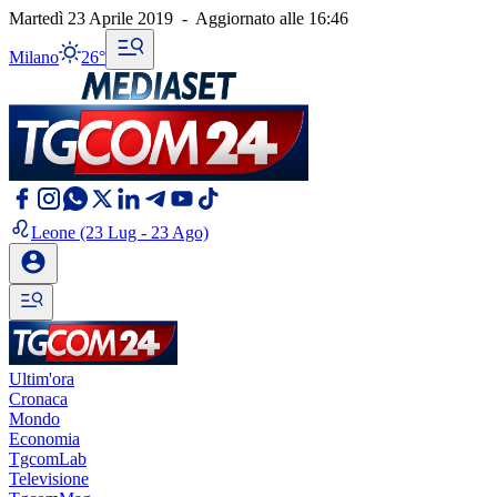
Martedì 23 Aprile 2019
-
Aggiornato alle
16:46
Milano
26°
Leone
(23 Lug - 23 Ago)
Ultim'ora
Cronaca
Mondo
Economia
TgcomLab
Televisione