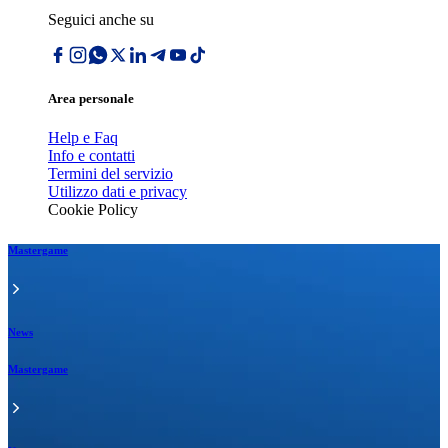
Seguici anche su
Area personale
Help e Faq
Info e contatti
Termini del servizio
Utilizzo dati e privacy
Cookie Policy
Mastergame
News
Mastergame