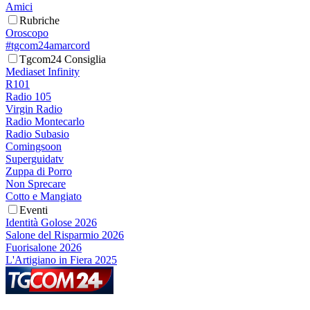
Amici
Rubriche
Oroscopo
#tgcom24amarcord
Tgcom24 Consiglia
Mediaset Infinity
R101
Radio 105
Virgin Radio
Radio Montecarlo
Radio Subasio
Comingsoon
Superguidatv
Zuppa di Porro
Non Sprecare
Cotto e Mangiato
Eventi
Identità Golose 2026
Salone del Risparmio 2026
Fuorisalone 2026
L'Artigiano in Fiera 2025