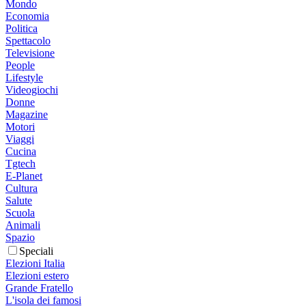
Mondo
Economia
Politica
Spettacolo
Televisione
People
Lifestyle
Videogiochi
Donne
Magazine
Motori
Viaggi
Cucina
Tgtech
E-Planet
Cultura
Salute
Scuola
Animali
Spazio
Speciali
Elezioni Italia
Elezioni estero
Grande Fratello
L'isola dei famosi