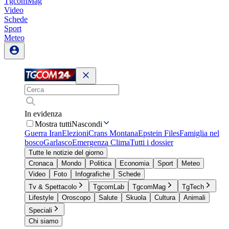
TgcomMag
Video
Schede
Sport
Meteo
In evidenza
Mostra tutti
Nascondi
Guerra Iran
Elezioni
Crans Montana
Epstein Files
Famiglia nel
bosco
Garlasco
Emergenza Clima
Tutti i dossier
Tutte le notizie del giorno
Cronaca
Mondo
Politica
Economia
Sport
Meteo
Video
Foto
Infografiche
Schede
Tv & Spettacolo
TgcomLab
TgcomMag
TgTech
Lifestyle
Oroscopo
Salute
Skuola
Cultura
Animali
Speciali
Chi siamo