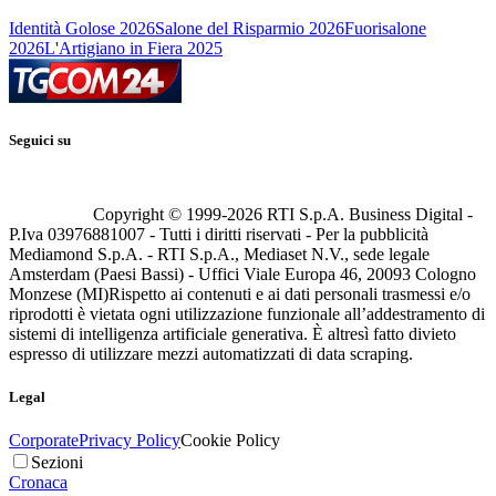
Identità Golose 2026
Salone del Risparmio 2026
Fuorisalone
2026
L'Artigiano in Fiera 2025
Seguici su
Copyright © 1999-
2026
RTI S.p.A. Business Digital -
P.Iva 03976881007 - Tutti i diritti riservati - Per la pubblicità
Mediamond S.p.A. - RTI S.p.A., Mediaset N.V., sede legale
Amsterdam (Paesi Bassi) - Uffici Viale Europa 46, 20093 Cologno
Monzese (MI)
Rispetto ai contenuti e ai dati personali trasmessi e/o
riprodotti è vietata ogni utilizzazione funzionale all’addestramento di
sistemi di intelligenza artificiale generativa. È altresì fatto divieto
espresso di utilizzare mezzi automatizzati di data scraping.
Legal
Corporate
Privacy Policy
Cookie Policy
Sezioni
Cronaca