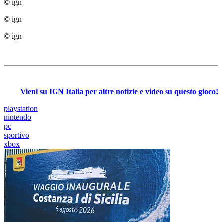
© ign
© ign
© ign
Vieni su IGN Italia per altre notizie e video su questo gioco!
playstation
nintendo
pc
sportivo
xbox