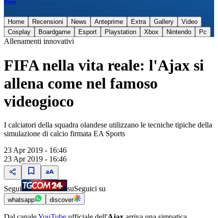
News
Home
Recensioni
News
Anteprime
Extra
Gallery
Video
Cosplay
Boardgame
Esport
Playstation
Xbox
Nintendo
Pc
Allenamenti innovativi
FIFA nella vita reale: l'Ajax si
allena come nel famoso
videogioco
I calciatori della squadra olandese utilizzano le tecniche tipiche della
simulazione di calcio firmata EA Sports
23 Apr 2019 - 16:46
23 Apr 2019 - 16:46
Segui
su
Seguici su
whatsapp
discover
Dal canale
YouTube
ufficiale dell'
Ajax
arriva una simpatica