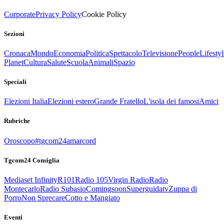
Corporate
Privacy Policy
Cookie Policy
Sezioni
Cronaca
Mondo
Economia
Politica
Spettacolo
Televisione
People
Lifestyl
Planet
Cultura
Salute
Scuola
Animali
Spazio
Speciali
Elezioni Italia
Elezioni estero
Grande Fratello
L'isola dei famosi
Amici
Rubriche
Oroscopo
#tgcom24amarcord
Tgcom24 Consiglia
Mediaset Infinity
R101
Radio 105
Virgin Radio
Radio
Montecarlo
Radio Subasio
Comingsoon
Superguidatv
Zuppa di
Porro
Non Sprecare
Cotto e Mangiato
Eventi