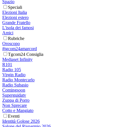
Spazio
Speciali
Elezioni Italia
Elezioni estero
Grande Fratello
L'isola dei famosi
Amici
Rubriche
Oroscopo
#tgcom24amarcord
Tgcom24 Consiglia
Mediaset Infinity
R101
Radio 105
Virgin Radio
Radio Montecarlo
Radio Subasio
Comingsoon
Superguidatv
Zuppa di Porro
Non Sprecare
Cotto e Mangiato
Eventi
Identità Golose 2026
Salone del Risparmio 2026