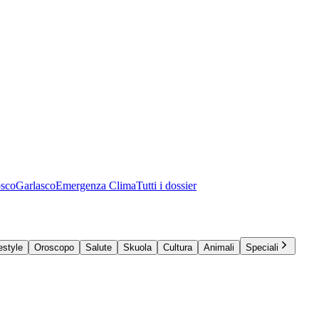
osco
Garlasco
Emergenza Clima
Tutti i dossier
estyle
Oroscopo
Salute
Skuola
Cultura
Animali
Speciali