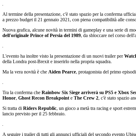
Al termine della presentazione, c'è stato spazio per la conferma ufficia
a prezzo budget il 21 gennaio 2021, con piena compatibilità alle con
Nuova grafica, alcune novità in termini di gameplay e una serie di modi
dell'originale Prince of Persia del 1989
, da sbloccare nel corso dell
L'evento ha inoltre visto la presentazione di un nuovi trailer per
Watch
della Londra post-Brexit e inserirlo nella propria squadra.
Ma la vera novità è che
Aiden Pearce
, protagonista del primo episod
Tra la conferma che
Rainbow Six Siege arriverà su PS5 e Xbox Se
Honor
,
Ghost Recon Breakpoint
e
The Crew 2
, c'è stato spazio an
Si tratta di
Riders Republic
, un gioco a metà tra racing e sport estre
lancio previsto per il 25 febbraio.
A seguire i trailer di tutti gli annunci ufficiali del secondo evento Ubi