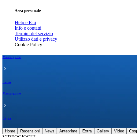
Area personale
Help e Faq
Info e contatti
Termini del servizio
Utilizzo dati e privacy
Cookie Policy
Mastergame
Extra
Mastergame
Extra
Home
Recensioni
News
Anteprime
Extra
Gallery
Video
Cos
VIDEOGIOCHI