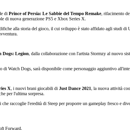
le di
Prince of Persia: Le Sabbie del Tempo Remake
, rifacimento de
sole di nuova generazione PS5 e Xbox Series X.
fiche alla storia del gioco, il cui sviluppo è stato affidato agli studi 
'avventura.
 Dogs: Legion
, dalla collaborazione con l'artista Stormzy al nuovo s
io di Watch Dogs, sarà disponibile come personaggio aggiuntivo all'inte
ries X
, i nuovi brani giocabili di
Just Dance 2021
, la nuova attività c
che per l'ultima sorpresa.
mi che raccoglie l'eredità di Steep per proporre un gameplay fresco e div
soft Forward.