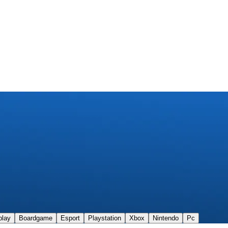
play
Boardgame
Esport
Playstation
Xbox
Nintendo
Pc