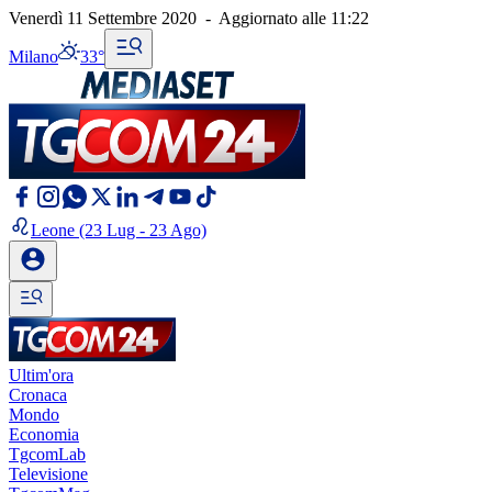
Venerdì 11 Settembre 2020
-
Aggiornato alle
11:22
Milano
33°
Leone
(23 Lug - 23 Ago)
Ultim'ora
Cronaca
Mondo
Economia
TgcomLab
Televisione