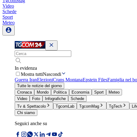
TgcomMag
Video
Schede
Sport
Meteo
In evidenza
Mostra tutti
Nascondi
Guerra Iran
Elezioni
Crans Montana
Epstein Files
Famiglia nel b
Tutte le notizie del giorno
Cronaca
Mondo
Politica
Economia
Sport
Meteo
Video
Foto
Infografiche
Schede
Tv & Spettacolo
TgcomLab
TgcomMag
TgTech
Lif
Chi siamo
Seguici anche su