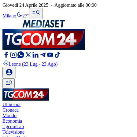
Giovedì 24 Aprile 2025
-
Aggiornato alle
00:00
Milano
27°
Leone
(23 Lug - 23 Ago)
Ultim'ora
Cronaca
Mondo
Economia
TgcomLab
Televisione