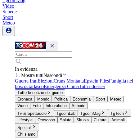
TgcomMag
Video
Schede
Sport
Meteo
In evidenza
Mostra tutti
Nascondi
Guerra Iran
Elezioni
Crans Montana
Epstein Files
Famiglia nel
bosco
Garlasco
Emergenza Clima
Tutti i dossier
Tutte le notizie del giorno
Cronaca
Mondo
Politica
Economia
Sport
Meteo
Video
Foto
Infografiche
Schede
Tv & Spettacolo
TgcomLab
TgcomMag
TgTech
Lifestyle
Oroscopo
Salute
Skuola
Cultura
Animali
Speciali
Chi siamo