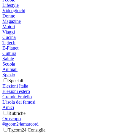
Lifestyle
Videogiochi
Donne
Magazine
Motori
Viaggi
Cucina
Tgtech
E-Planet
Cultura
Salute
Scuola
Animali
Spazio
Speciali
Elezioni Italia
Elezioni estero
Grande Fratello
L'isola dei famosi
Amici
Rubriche
Oroscopo
#tgcom24amarcord
Tgcom24 Consiglia