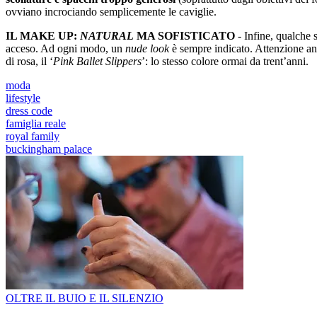
ovviano incrociando semplicemente le caviglie.
IL MAKE UP:
NATURAL
MA SOFISTICATO
- Infine, qualche 
acceso. Ad ogni modo, un
nude look
è sempre indicato. Attenzione a
di rosa, il ‘
Pink Ballet Slippers
’: lo stesso colore ormai da trent’anni.
moda
lifestyle
dress code
famiglia reale
royal family
buckingham palace
OLTRE IL BUIO E IL SILENZIO