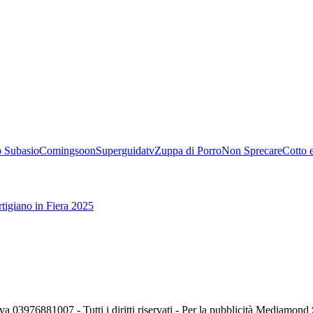
 Subasio
Comingsoon
Superguidatv
Zuppa di Porro
Non Sprecare
Cotto 
tigiano in Fiera 2025
va 03976881007 - Tutti i diritti riservati - Per la pubblicità Mediamon