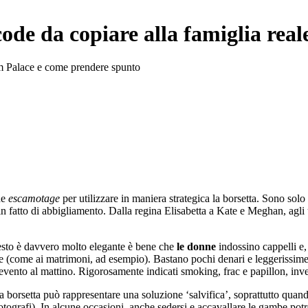
code da copiare alla famiglia real
am Palace e come prendere spunto
he
escamotage
per utilizzare in maniera strategica la borsetta. Sono sol
n fatto di abbigliamento. Dalla regina Elisabetta a Kate e Meghan, agli
esto è davvero molto elegante è bene che
le donne
indossino cappelli e, i
 (come ai matrimoni, ad esempio). Bastano pochi denari e leggerissime 
vento al mattino. Rigorosamente indicati smoking, frac e papillon, inv
 borsetta può rappresentare una soluzione ‘salvifica’, soprattutto quando
 fotografi). In alcune occasioni, anche sedersi e accavallare le gambe pot