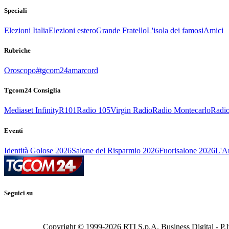
Speciali
Elezioni Italia
Elezioni estero
Grande Fratello
L'isola dei famosi
Amici
Rubriche
Oroscopo
#tgcom24amarcord
Tgcom24 Consiglia
Mediaset Infinity
R101
Radio 105
Virgin Radio
Radio Montecarlo
Radio
Eventi
Identità Golose 2026
Salone del Risparmio 2026
Fuorisalone 2026
L'Ar
Seguici su
Copyright © 1999-
2026
RTI S.p.A. Business Digital - P.I