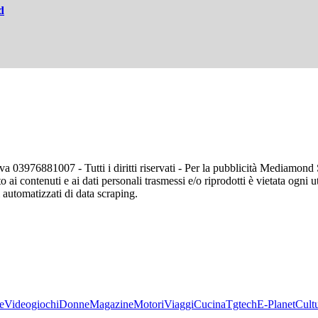
d
va 03976881007 - Tutti i diritti riservati - Per la pubblicità Mediamon
o ai contenuti e ai dati personali trasmessi e/o riprodotti è vietata ogni 
zi automatizzati di data scraping.
e
Videogiochi
Donne
Magazine
Motori
Viaggi
Cucina
Tgtech
E-Planet
Cult