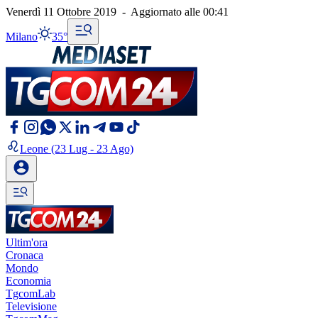
Venerdì 11 Ottobre 2019
-
Aggiornato alle
00:41
Milano
35°
Leone
(23 Lug - 23 Ago)
Ultim'ora
Cronaca
Mondo
Economia
TgcomLab
Televisione