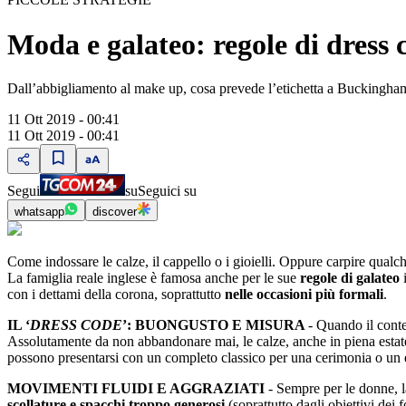
Moda e galateo: regole di dress 
Dall’abbigliamento al make up, cosa prevede l’etichetta a Buckingh
11 Ott 2019 - 00:41
11 Ott 2019 - 00:41
Segui
su
Seguici su
whatsapp
discover
Come indossare le calze, il cappello o i gioielli. Oppure carpire qualc
La famiglia reale inglese è famosa anche per le sue
regole di galateo
i
con i dettami della corona, soprattutto
nelle occasioni più formali
.
IL ‘
DRESS CODE
’: BUONGUSTO E MISURA
- Quando il cont
Assolutamente da non abbandonare mai, le calze, anche in piena estate
possono presentarsi con un completo classico per una cerimonia o un e
MOVIMENTI FLUIDI E AGGRAZIATI
- Sempre per le donne, la
scollature e spacchi troppo generosi
(soprattutto dagli obiettivi dei