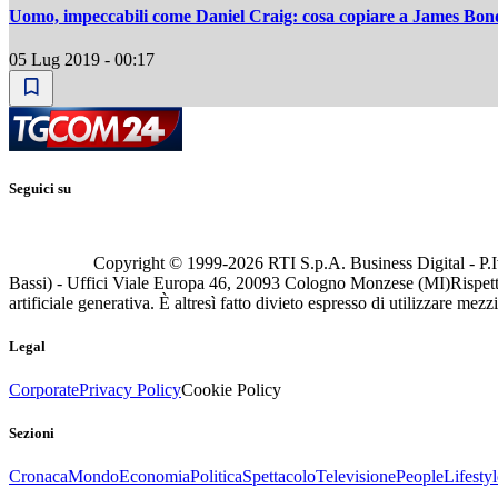
Uomo, impeccabili come Daniel Craig: cosa copiare a James Bon
05 Lug 2019 - 00:17
Seguici su
Copyright © 1999-
2026
RTI S.p.A. Business Digital - P.I
Bassi) - Uffici Viale Europa 46, 20093 Cologno Monzese (MI)
Rispett
artificiale generativa. È altresì fatto divieto espresso di utilizzare mez
Legal
Corporate
Privacy Policy
Cookie Policy
Sezioni
Cronaca
Mondo
Economia
Politica
Spettacolo
Televisione
People
Lifestyl