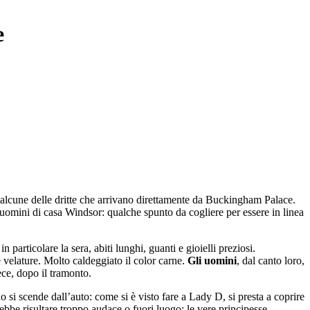
e
o alcune delle dritte che arrivano direttamente da Buckingham Palace.
 uomini di casa Windsor: qualche spunto da cogliere per essere in linea
n particolare la sera, abiti lunghi, guanti e gioielli preziosi.
velature. Molto caldeggiato il color carne.
Gli uomini
, dal canto loro,
ece, dopo il tramonto.
 si scende dall’auto: come si è visto fare a Lady D, si presta a coprire
rebbe risultare troppo audace o fuori luogo: le vere principesse