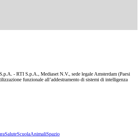
d S.p.A. - RTI S.p.A., Mediaset N.V., sede legale Amsterdam (Paesi
utilizzazione funzionale all’addestramento di sistemi di intelligenza
ura
Salute
Scuola
Animali
Spazio