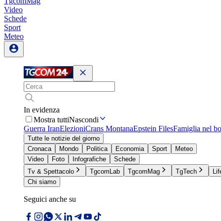
TgcomMag
Video
Schede
Sport
Meteo
In evidenza
Mostra tutti
Nascondi
Guerra Iran
Elezioni
Crans Montana
Epstein Files
Famiglia nel b
Tutte le notizie del giorno
Cronaca
Mondo
Politica
Economia
Sport
Meteo
Video
Foto
Infografiche
Schede
Tv & Spettacolo
TgcomLab
TgcomMag
TgTech
Lif
Chi siamo
Seguici anche su