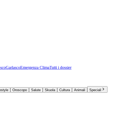
osco
Garlasco
Emergenza Clima
Tutti i dossier
estyle
Oroscopo
Salute
Skuola
Cultura
Animali
Speciali