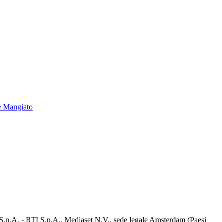
e Mangiato
d S.p.A. - RTI S.p.A., Mediaset N.V., sede legale Amsterdam (Paesi