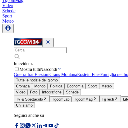
TgcomMag
Video
Schede
Sport
Meteo
In evidenza
Mostra tutti
Nascondi
Guerra Iran
Elezioni
Crans Montana
Epstein Files
Famiglia nel b
Tutte le notizie del giorno
Cronaca
Mondo
Politica
Economia
Sport
Meteo
Video
Foto
Infografiche
Schede
Tv & Spettacolo
TgcomLab
TgcomMag
TgTech
Lif
Chi siamo
Seguici anche su