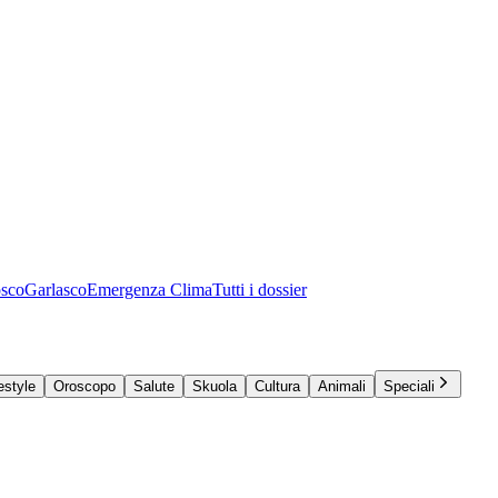
osco
Garlasco
Emergenza Clima
Tutti i dossier
estyle
Oroscopo
Salute
Skuola
Cultura
Animali
Speciali