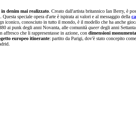
 in denim mai realizzato
. Creato dall'artista britannico Ian Berry, è po
. Questa speciale opera d'arte è ispirata ai valori e al messaggio della
ca
gn iconico, conosciuto in tutto il mondo, è il modello che ha anche gioc
880 ai punk degli anni Novanta, alle comunità
queer
degli anni Settanta
n affresco che li rappresentasse in azione, con
dimensioni monumenta
getto europeo itinerante
: partito da Parigi, dov'è stato concepito co
adrid.