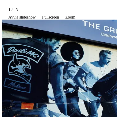
1
di 3
Avvia slideshow
Fullscreen
Zoom