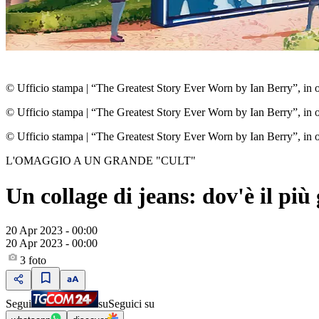
© Ufficio stampa
|
“The Greatest Story Ever Worn by Ian Berry”, in oc
© Ufficio stampa
|
“The Greatest Story Ever Worn by Ian Berry”, in oc
© Ufficio stampa
|
“The Greatest Story Ever Worn by Ian Berry”, in oc
L'OMAGGIO A UN GRANDE "CULT"
Un collage di jeans: dov'è il p
20 Apr 2023 - 00:00
20 Apr 2023 - 00:00
3
foto
Segui
su
Seguici su