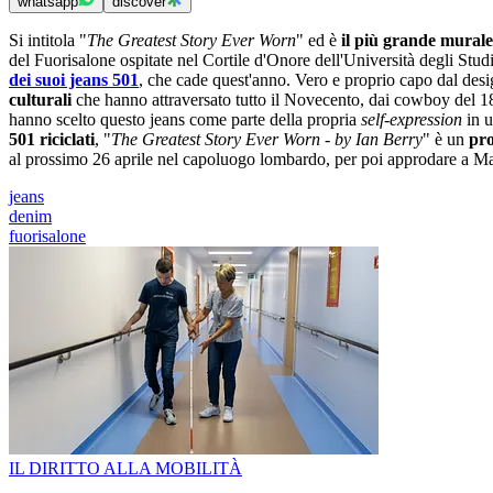
whatsapp
discover
Si intitola "
The Greatest Story Ever Worn
" ed è
il più grande murale
del Fuorisalone ospitate nel Cortile d'Onore dell'Università degli Studi
dei suoi jeans 501
, che cade quest'anno. Vero e proprio capo dal desi
culturali
che hanno attraversato tutto il Novecento, dai cowboy del 1
hanno scelto questo jeans come parte della propria
self-expression
in u
501 riciclati
, "
The Greatest Story Ever Worn - by Ian Berry
" è un
pro
al prossimo 26 aprile nel capoluogo lombardo, per poi approdare a M
jeans
denim
fuorisalone
IL DIRITTO ALLA MOBILITÀ