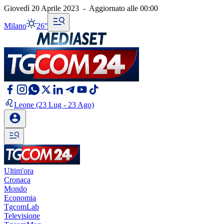
Giovedì 20 Aprile 2023
-
Aggiornato alle
00:00
Milano
26°
Leone
(23 Lug - 23 Ago)
Ultim'ora
Cronaca
Mondo
Economia
TgcomLab
Televisione