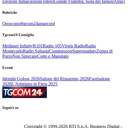
Elezioni Italia
Elezioni estero
Grande Fratello
L'isola dei famosi
Amici
Rubriche
Oroscopo
#tgcom24amarcord
Tgcom24 Consiglia
Mediaset Infinity
R101
Radio 105
Virgin Radio
Radio
Montecarlo
Radio Subasio
Comingsoon
Superguidatv
Zuppa di
Porro
Non Sprecare
Cotto e Mangiato
Eventi
Identità Golose 2026
Salone del Risparmio 2026
Fuorisalone
2026
L'Artigiano in Fiera 2025
Seguici su
Copyright © 1999-
2026
RTI S.p.A. Business Digital -