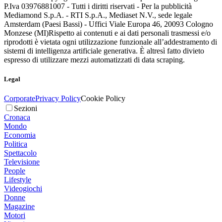
P.Iva 03976881007 - Tutti i diritti riservati - Per la pubblicità
Mediamond S.p.A. - RTI S.p.A., Mediaset N.V., sede legale
Amsterdam (Paesi Bassi) - Uffici Viale Europa 46, 20093 Cologno
Monzese (MI)
Rispetto ai contenuti e ai dati personali trasmessi e/o
riprodotti è vietata ogni utilizzazione funzionale all’addestramento di
sistemi di intelligenza artificiale generativa. È altresì fatto divieto
espresso di utilizzare mezzi automatizzati di data scraping.
Legal
Corporate
Privacy Policy
Cookie Policy
Sezioni
Cronaca
Mondo
Economia
Politica
Spettacolo
Televisione
People
Lifestyle
Videogiochi
Donne
Magazine
Motori