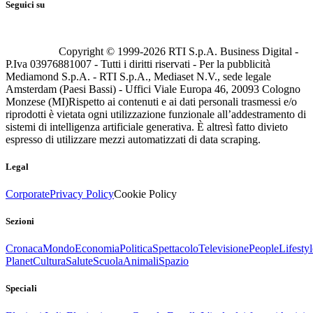
Seguici su
Copyright © 1999-
2026
RTI S.p.A. Business Digital -
P.Iva 03976881007 - Tutti i diritti riservati - Per la pubblicità
Mediamond S.p.A. - RTI S.p.A., Mediaset N.V., sede legale
Amsterdam (Paesi Bassi) - Uffici Viale Europa 46, 20093 Cologno
Monzese (MI)
Rispetto ai contenuti e ai dati personali trasmessi e/o
riprodotti è vietata ogni utilizzazione funzionale all’addestramento di
sistemi di intelligenza artificiale generativa. È altresì fatto divieto
espresso di utilizzare mezzi automatizzati di data scraping.
Legal
Corporate
Privacy Policy
Cookie Policy
Sezioni
Cronaca
Mondo
Economia
Politica
Spettacolo
Televisione
People
Lifestyl
Planet
Cultura
Salute
Scuola
Animali
Spazio
Speciali