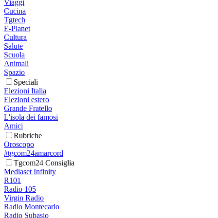
Viaggi
Cucina
Tgtech
E-Planet
Cultura
Salute
Scuola
Animali
Spazio
Speciali
Elezioni Italia
Elezioni estero
Grande Fratello
L'isola dei famosi
Amici
Rubriche
Oroscopo
#tgcom24amarcord
Tgcom24 Consiglia
Mediaset Infinity
R101
Radio 105
Virgin Radio
Radio Montecarlo
Radio Subasio