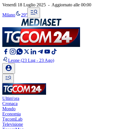
Venerdì 18 Luglio 2025
-
Aggiornato alle
00:00
Milano
29°
Leone
(23 Lug - 23 Ago)
Ultim'ora
Cronaca
Mondo
Economia
TgcomLab
Televisione