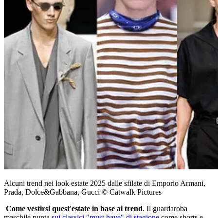
Alcuni trend nei look estate 2025 dalle sfilate di Emporio Armani,
Prada, Dolce&Gabbana, Gucci © Catwalk Pictures
Come vestirsi quest'estate in base ai trend
. Il guardaroba
maschile punta
sui classici "must have" di stagione
come shorts e