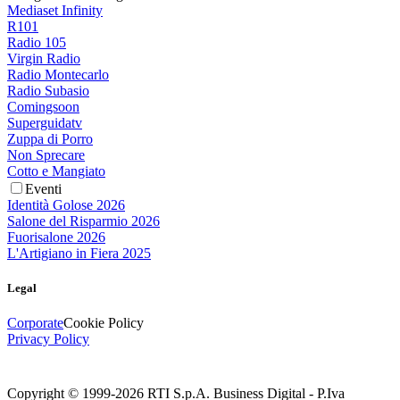
Mediaset Infinity
R101
Radio 105
Virgin Radio
Radio Montecarlo
Radio Subasio
Comingsoon
Superguidatv
Zuppa di Porro
Non Sprecare
Cotto e Mangiato
Eventi
Identità Golose 2026
Salone del Risparmio 2026
Fuorisalone 2026
L'Artigiano in Fiera 2025
Legal
Corporate
Cookie Policy
Privacy Policy
Copyright © 1999-
2026
RTI S.p.A. Business Digital - P.Iva