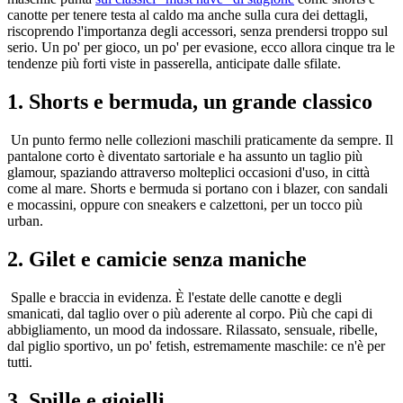
canotte per tenere testa al caldo ma anche sulla cura dei dettagli,
riscoprendo l'importanza degli accessori, senza prendersi troppo sul
serio. Un po' per gioco, un po' per evasione, ecco allora cinque tra le
tendenze più forti viste in passerella, anticipate dalle sfilate.
1. Shorts e bermuda, un grande classico
Un punto fermo nelle collezioni maschili praticamente da sempre. Il
pantalone corto è diventato sartoriale e ha assunto un taglio più
glamour, spaziando attraverso molteplici occasioni d'uso, in città
come al mare. Shorts e bermuda si portano con i blazer, con sandali
e mocassini, oppure con sneakers e calzettoni, per un tocco più
urban.
2. Gilet e camicie senza maniche
Spalle e braccia in evidenza. È l'estate delle canotte e degli
smanicati, dal taglio over o più aderente al corpo. Più che capi di
abbigliamento, un mood da indossare. Rilassato, sensuale, ribelle,
dal piglio sportivo, un po' fetish, estremamente maschile: ce n'è per
tutti.
3. Spille e gioielli