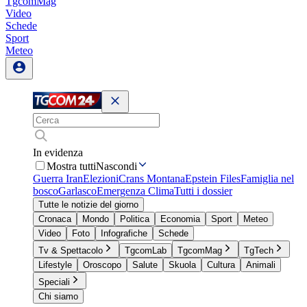
TgcomMag
Video
Schede
Sport
Meteo
In evidenza
Mostra tutti
Nascondi
Guerra Iran
Elezioni
Crans Montana
Epstein Files
Famiglia nel
bosco
Garlasco
Emergenza Clima
Tutti i dossier
Tutte le notizie del giorno
Cronaca
Mondo
Politica
Economia
Sport
Meteo
Video
Foto
Infografiche
Schede
Tv & Spettacolo
TgcomLab
TgcomMag
TgTech
Lifestyle
Oroscopo
Salute
Skuola
Cultura
Animali
Speciali
Chi siamo