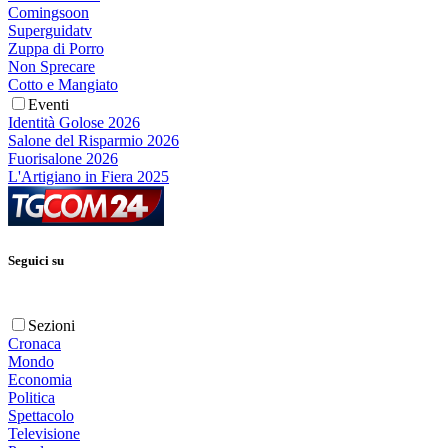
Comingsoon
Superguidatv
Zuppa di Porro
Non Sprecare
Cotto e Mangiato
Eventi
Identità Golose 2026
Salone del Risparmio 2026
Fuorisalone 2026
L'Artigiano in Fiera 2025
Seguici su
Sezioni
Cronaca
Mondo
Economia
Politica
Spettacolo
Televisione