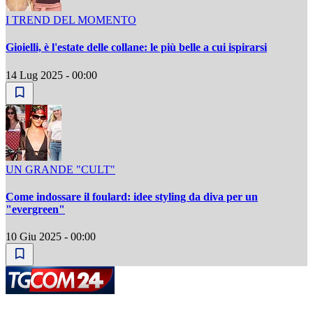
I TREND DEL MOMENTO
Gioielli, è l'estate delle collane: le più belle a cui ispirarsi
14 Lug 2025 - 00:00
UN GRANDE "CULT"
Come indossare il foulard: idee styling da diva per un
"evergreen"
10 Giu 2025 - 00:00