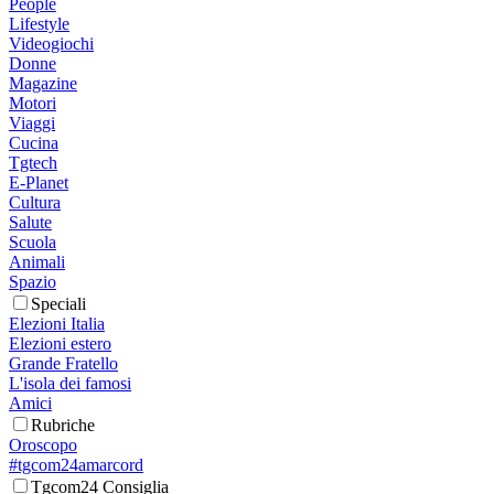
People
Lifestyle
Videogiochi
Donne
Magazine
Motori
Viaggi
Cucina
Tgtech
E-Planet
Cultura
Salute
Scuola
Animali
Spazio
Speciali
Elezioni Italia
Elezioni estero
Grande Fratello
L'isola dei famosi
Amici
Rubriche
Oroscopo
#tgcom24amarcord
Tgcom24 Consiglia