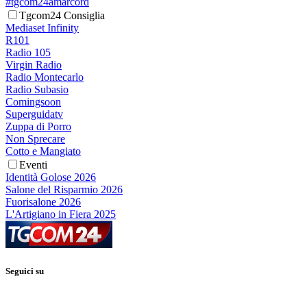
#tgcom24amarcord
Tgcom24 Consiglia
Mediaset Infinity
R101
Radio 105
Virgin Radio
Radio Montecarlo
Radio Subasio
Comingsoon
Superguidatv
Zuppa di Porro
Non Sprecare
Cotto e Mangiato
Eventi
Identità Golose 2026
Salone del Risparmio 2026
Fuorisalone 2026
L'Artigiano in Fiera 2025
Seguici su