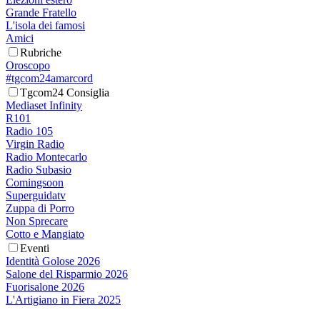
Grande Fratello
L'isola dei famosi
Amici
Rubriche
Oroscopo
#tgcom24amarcord
Tgcom24 Consiglia
Mediaset Infinity
R101
Radio 105
Virgin Radio
Radio Montecarlo
Radio Subasio
Comingsoon
Superguidatv
Zuppa di Porro
Non Sprecare
Cotto e Mangiato
Eventi
Identità Golose 2026
Salone del Risparmio 2026
Fuorisalone 2026
L'Artigiano in Fiera 2025