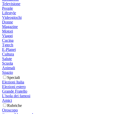
Televisione
People
Lifestyle
Videogiochi
Donne
Magazine
Motori
Viaggi
Cucina
Tgtech
E-Planet
Cultura
Salute
Scuola
Animali
Spazio
Speciali
Elezioni Italia
Elezioni estero
Grande Fratello
L'isola dei famosi
Amici
Rubriche
Oroscopo