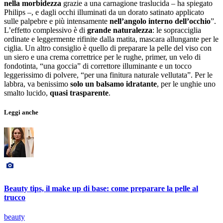
nella morbidezza
grazie a una carnagione traslucida – ha spiegato
Philips –, e dagli occhi illuminati da un dorato satinato applicato
sulle palpebre e più intensamente
nell’angolo interno dell’occhio
”.
L’effetto complessivo è di
grande naturalezza
: le sopracciglia
ordinate e leggermente rifinite dalla matita, mascara allungante per le
ciglia. Un altro consiglio è quello di preparare la pelle del viso con
un siero e una crema correttrice per le rughe, primer, un velo di
fondotinta, “una goccia” di correttore illuminante e un tocco
leggerissimo di polvere, “per una finitura naturale vellutata”. Per le
labbra, va benissimo
solo un balsamo idratante
, per le unghie uno
smalto lucido,
quasi trasparente
.
Leggi anche
Beauty tips, il make up di base: come preparare la pelle al
trucco
beauty