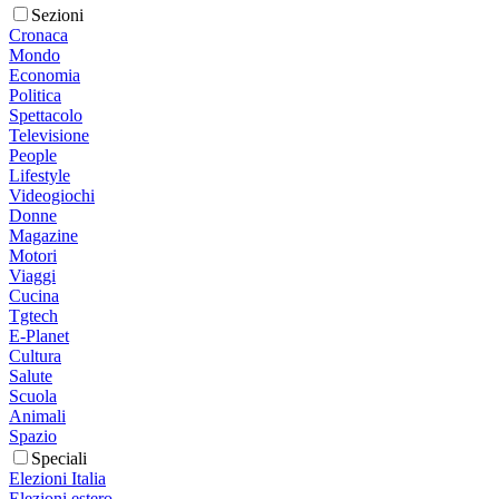
Sezioni
Cronaca
Mondo
Economia
Politica
Spettacolo
Televisione
People
Lifestyle
Videogiochi
Donne
Magazine
Motori
Viaggi
Cucina
Tgtech
E-Planet
Cultura
Salute
Scuola
Animali
Spazio
Speciali
Elezioni Italia
Elezioni estero