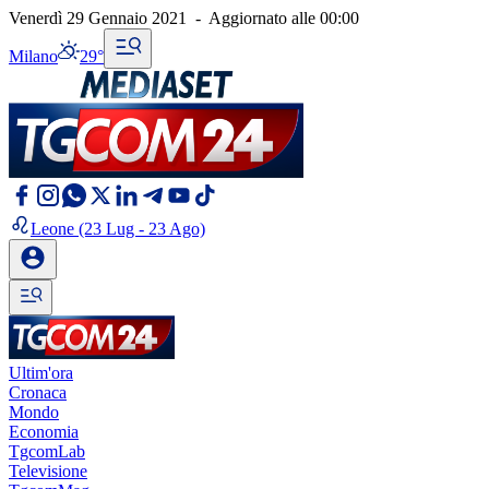
Venerdì 29 Gennaio 2021
-
Aggiornato alle
00:00
Milano
29°
Leone
(23 Lug - 23 Ago)
Ultim'ora
Cronaca
Mondo
Economia
TgcomLab
Televisione