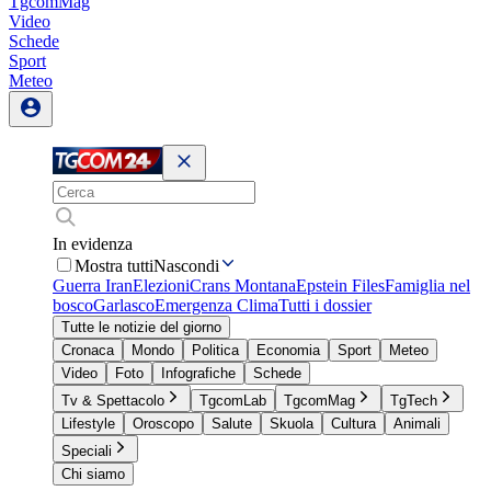
TgcomMag
Video
Schede
Sport
Meteo
In evidenza
Mostra tutti
Nascondi
Guerra Iran
Elezioni
Crans Montana
Epstein Files
Famiglia nel
bosco
Garlasco
Emergenza Clima
Tutti i dossier
Tutte le notizie del giorno
Cronaca
Mondo
Politica
Economia
Sport
Meteo
Video
Foto
Infografiche
Schede
Tv & Spettacolo
TgcomLab
TgcomMag
TgTech
Lifestyle
Oroscopo
Salute
Skuola
Cultura
Animali
Speciali
Chi siamo