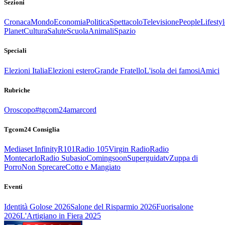
Sezioni
Cronaca
Mondo
Economia
Politica
Spettacolo
Televisione
People
Lifestyl
Planet
Cultura
Salute
Scuola
Animali
Spazio
Speciali
Elezioni Italia
Elezioni estero
Grande Fratello
L'isola dei famosi
Amici
Rubriche
Oroscopo
#tgcom24amarcord
Tgcom24 Consiglia
Mediaset Infinity
R101
Radio 105
Virgin Radio
Radio
Montecarlo
Radio Subasio
Comingsoon
Superguidatv
Zuppa di
Porro
Non Sprecare
Cotto e Mangiato
Eventi
Identità Golose 2026
Salone del Risparmio 2026
Fuorisalone
2026
L'Artigiano in Fiera 2025