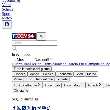
TgcomMag
Video
Schede
Sport
Meteo
In evidenza
Mostra tutti
Nascondi
Guerra Iran
Elezioni
Crans Montana
Epstein Files
Famiglia nel b
Tutte le notizie del giorno
Cronaca
Mondo
Politica
Economia
Sport
Meteo
Video
Foto
Infografiche
Schede
Tv & Spettacolo
TgcomLab
TgcomMag
TgTech
Lif
Chi siamo
Seguici anche su