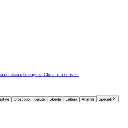
osco
Garlasco
Emergenza Clima
Tutti i dossier
estyle
Oroscopo
Salute
Skuola
Cultura
Animali
Speciali