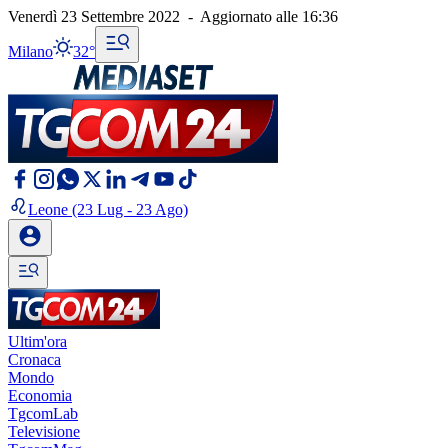
Venerdì 23 Settembre 2022
-
Aggiornato alle
16:36
Milano
32°
Leone
(23 Lug - 23 Ago)
Ultim'ora
Cronaca
Mondo
Economia
TgcomLab
Televisione