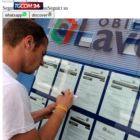
Segui
su
Seguici su
whatsapp
discover