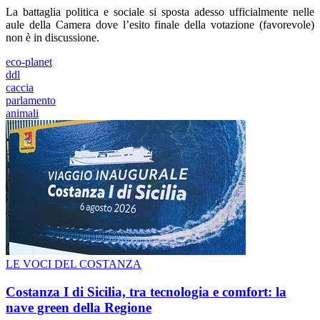
La battaglia politica e sociale si sposta adesso ufficialmente nelle
aule della Camera dove l’esito finale della votazione (favorevole)
non è in discussione.
eco-planet
ddl
caccia
parlamento
animali
LE VOCI DEL COSTANZA
Costanza I di Sicilia, tra tecnologia e comfort: la
nave green della Regione