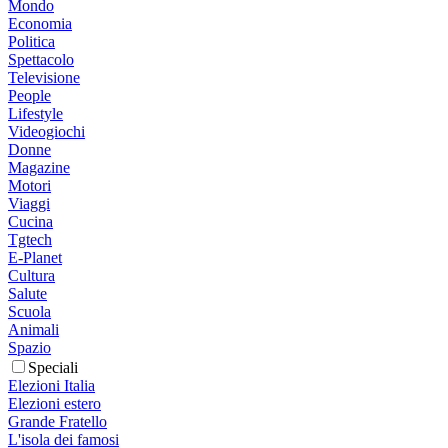
Mondo
Economia
Politica
Spettacolo
Televisione
People
Lifestyle
Videogiochi
Donne
Magazine
Motori
Viaggi
Cucina
Tgtech
E-Planet
Cultura
Salute
Scuola
Animali
Spazio
Speciali
Elezioni Italia
Elezioni estero
Grande Fratello
L'isola dei famosi