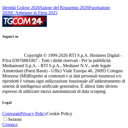
Identità Golose 2026
Salone del Risparmio 2026
Fuorisalone
2026
L'Artigiano in Fiera 2025
Seguici su
Copyright © 1999-
2026
RTI S.p.A. Business Digital -
P.Iva 03976881007 - Tutti i diritti riservati - Per la pubblicità
Mediamond S.p.A. - RTI S.p.A., Mediaset N.V., sede legale
Amsterdam (Paesi Bassi) - Uffici Viale Europa 46, 20093 Cologno
Monzese (MI)
Rispetto ai contenuti e ai dati personali trasmessi e/o
riprodotti è vietata ogni utilizzazione funzionale all’addestramento di
sistemi di intelligenza artificiale generativa. È altresì fatto divieto
espresso di utilizzare mezzi automatizzati di data scraping.
Legal
Corporate
Privacy Policy
Cookie Policy
Sezioni
Cronaca