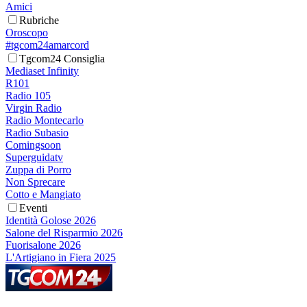
Amici
Rubriche
Oroscopo
#tgcom24amarcord
Tgcom24 Consiglia
Mediaset Infinity
R101
Radio 105
Virgin Radio
Radio Montecarlo
Radio Subasio
Comingsoon
Superguidatv
Zuppa di Porro
Non Sprecare
Cotto e Mangiato
Eventi
Identità Golose 2026
Salone del Risparmio 2026
Fuorisalone 2026
L'Artigiano in Fiera 2025