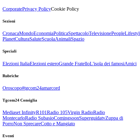
Corporate
Privacy Policy
Cookie Policy
Sezioni
Cronaca
Mondo
Economia
Politica
Spettacolo
Televisione
People
Lifestyl
Planet
Cultura
Salute
Scuola
Animali
Spazio
Speciali
Elezioni Italia
Elezioni estero
Grande Fratello
L'isola dei famosi
Amici
Rubriche
Oroscopo
#tgcom24amarcord
Tgcom24 Consiglia
Mediaset Infinity
R101
Radio 105
Virgin Radio
Radio
Montecarlo
Radio Subasio
Comingsoon
Superguidatv
Zuppa di
Porro
Non Sprecare
Cotto e Mangiato
Eventi