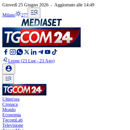
Giovedì 25 Giugno 2026
-
Aggiornato alle
14:49
Milano
27°
Leone
(23 Lug - 23 Ago)
Ultim'ora
Cronaca
Mondo
Economia
TgcomLab
Televisione