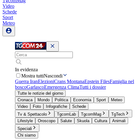
TgcomMag
Video
Schede
Sport
Meteo
In evidenza
Mostra tutti
Nascondi
Guerra Iran
Elezioni
Crans Montana
Epstein Files
Famiglia nel
bosco
Garlasco
Emergenza Clima
Tutti i dossier
Tutte le notizie del giorno
Cronaca
Mondo
Politica
Economia
Sport
Meteo
Video
Foto
Infografiche
Schede
Tv & Spettacolo
TgcomLab
TgcomMag
TgTech
Lifestyle
Oroscopo
Salute
Skuola
Cultura
Animali
Speciali
Chi siamo