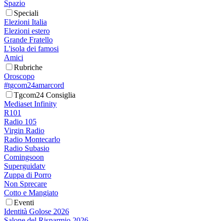
Spazio
Speciali
Elezioni Italia
Elezioni estero
Grande Fratello
L'isola dei famosi
Amici
Rubriche
Oroscopo
#tgcom24amarcord
Tgcom24 Consiglia
Mediaset Infinity
R101
Radio 105
Virgin Radio
Radio Montecarlo
Radio Subasio
Comingsoon
Superguidatv
Zuppa di Porro
Non Sprecare
Cotto e Mangiato
Eventi
Identità Golose 2026
Salone del Risparmio 2026