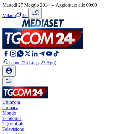
Martedì 27 Maggio 2014
-
Aggiornato alle
09:00
Milano
33°
Leone
(23 Lug - 23 Ago)
Ultim'ora
Cronaca
Mondo
Economia
TgcomLab
Televisione