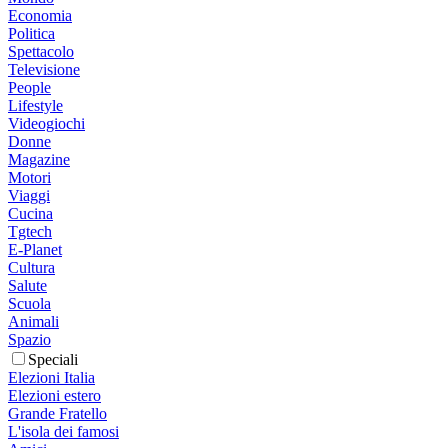
Economia
Politica
Spettacolo
Televisione
People
Lifestyle
Videogiochi
Donne
Magazine
Motori
Viaggi
Cucina
Tgtech
E-Planet
Cultura
Salute
Scuola
Animali
Spazio
Speciali
Elezioni Italia
Elezioni estero
Grande Fratello
L'isola dei famosi