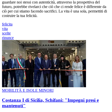
guardare noi stessi con autenticità, attraverso la prospettiva del
futuro, potrebbe rivelarci che ciò che ci rende felice è differente da
ciò per cui stiamo facendo sacrifici. La vita è una sola, permettiti di
costruire la tua felicità.
felicita
vita
scelte
rinunce
MOBILITÀ E ISOLE MINORI
Costanza I di Sicilia, Schifani: "Impegni presi e
mantenuti"