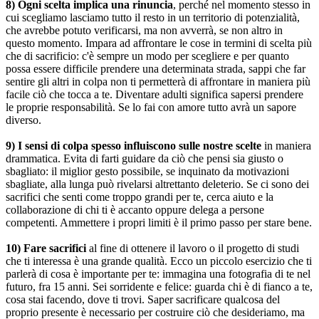
8) Ogni scelta implica una rinuncia
, perché nel momento stesso in
cui scegliamo lasciamo tutto il resto in un territorio di potenzialità,
che avrebbe potuto verificarsi, ma non avverrà, se non altro in
questo momento. Impara ad affrontare le cose in termini di scelta più
che di sacrificio: c'è sempre un modo per scegliere e per quanto
possa essere difficile prendere una determinata strada, sappi che far
sentire gli altri in colpa non ti permetterà di affrontare in maniera più
facile ciò che tocca a te. Diventare adulti significa sapersi prendere
le proprie responsabilità. Se lo fai con amore tutto avrà un sapore
diverso.
9) I sensi di colpa spesso influiscono sulle nostre scelte
in maniera
drammatica. Evita di farti guidare da ciò che pensi sia giusto o
sbagliato: il miglior gesto possibile, se inquinato da motivazioni
sbagliate, alla lunga può rivelarsi altrettanto deleterio. Se ci sono dei
sacrifici che senti come troppo grandi per te, cerca aiuto e la
collaborazione di chi ti è accanto oppure delega a persone
competenti. Ammettere i propri limiti è il primo passo per stare bene.
10) Fare sacrifici
al fine di ottenere il lavoro o il progetto di studi
che ti interessa è una grande qualità. Ecco un piccolo esercizio che ti
parlerà di cosa è importante per te: immagina una fotografia di te nel
futuro, fra 15 anni. Sei sorridente e felice: guarda chi è di fianco a te,
cosa stai facendo, dove ti trovi. Saper sacrificare qualcosa del
proprio presente è necessario per costruire ciò che desideriamo, ma