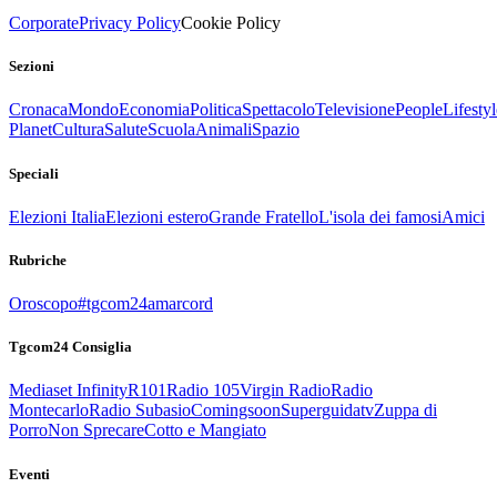
Corporate
Privacy Policy
Cookie Policy
Sezioni
Cronaca
Mondo
Economia
Politica
Spettacolo
Televisione
People
Lifestyl
Planet
Cultura
Salute
Scuola
Animali
Spazio
Speciali
Elezioni Italia
Elezioni estero
Grande Fratello
L'isola dei famosi
Amici
Rubriche
Oroscopo
#tgcom24amarcord
Tgcom24 Consiglia
Mediaset Infinity
R101
Radio 105
Virgin Radio
Radio
Montecarlo
Radio Subasio
Comingsoon
Superguidatv
Zuppa di
Porro
Non Sprecare
Cotto e Mangiato
Eventi