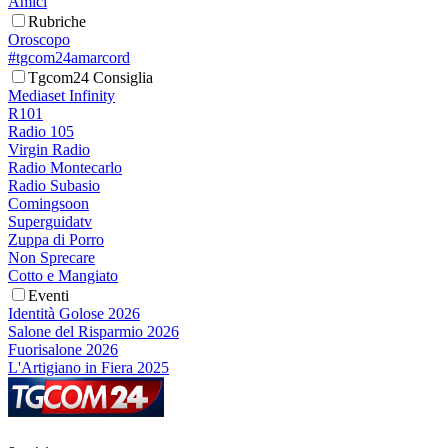
Amici
Rubriche
Oroscopo
#tgcom24amarcord
Tgcom24 Consiglia
Mediaset Infinity
R101
Radio 105
Virgin Radio
Radio Montecarlo
Radio Subasio
Comingsoon
Superguidatv
Zuppa di Porro
Non Sprecare
Cotto e Mangiato
Eventi
Identità Golose 2026
Salone del Risparmio 2026
Fuorisalone 2026
L'Artigiano in Fiera 2025