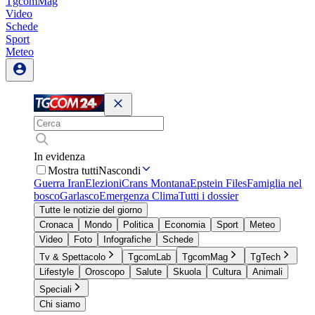
TgcomMag
Video
Schede
Sport
Meteo
In evidenza
Mostra tutti
Nascondi
Guerra Iran
Elezioni
Crans Montana
Epstein Files
Famiglia nel
bosco
Garlasco
Emergenza Clima
Tutti i dossier
Tutte le notizie del giorno
Cronaca
Mondo
Politica
Economia
Sport
Meteo
Video
Foto
Infografiche
Schede
Tv & Spettacolo
TgcomLab
TgcomMag
TgTech
Lifestyle
Oroscopo
Salute
Skuola
Cultura
Animali
Speciali
Chi siamo