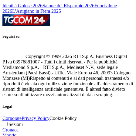
Identità Golose 2026
Salone del Risparmio 2026
Fuorisalone
2026
L'Artigiano in Fiera 2025
Seguici su
Copyright © 1999-
2026
RTI S.p.A. Business Digital -
P.Iva 03976881007 - Tutti i diritti riservati - Per la pubblicità
Mediamond S.p.A. - RTI S.p.A., Mediaset N.V., sede legale
Amsterdam (Paesi Bassi) - Uffici Viale Europa 46, 20093 Cologno
Monzese (MI)
Rispetto ai contenuti e ai dati personali trasmessi e/o
riprodotti è vietata ogni utilizzazione funzionale all’addestramento di
sistemi di intelligenza artificiale generativa. È altresì fatto divieto
espresso di utilizzare mezzi automatizzati di data scraping.
Legal
Corporate
Privacy Policy
Cookie Policy
Sezioni
Cronaca
Mondo