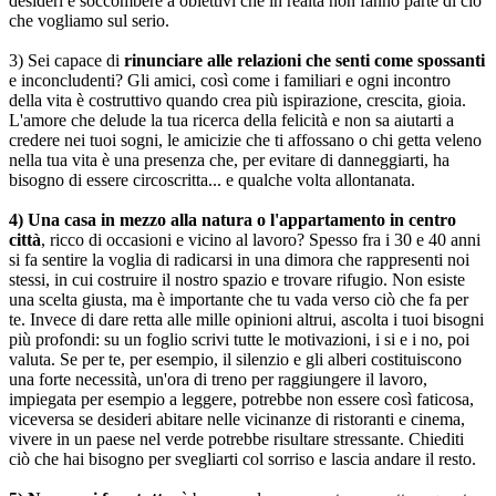
desideri e soccombere a obiettivi che in realtà non fanno parte di ciò
che vogliamo sul serio.
3) Sei capace di
rinunciare alle relazioni che senti come spossanti
e inconcludenti? Gli amici, così come i familiari e ogni incontro
della vita è costruttivo quando crea più ispirazione, crescita, gioia.
L'amore che delude la tua ricerca della felicità e non sa aiutarti a
credere nei tuoi sogni, le amicizie che ti affossano o chi getta veleno
nella tua vita è una presenza che, per evitare di danneggiarti, ha
bisogno di essere circoscritta... e qualche volta allontanata.
4) Una casa in mezzo alla natura o l'appartamento in centro
città
, ricco di occasioni e vicino al lavoro? Spesso fra i 30 e 40 anni
si fa sentire la voglia di radicarsi in una dimora che rappresenti noi
stessi, in cui costruire il nostro spazio e trovare rifugio. Non esiste
una scelta giusta, ma è importante che tu vada verso ciò che fa per
te. Invece di dare retta alle mille opinioni altrui, ascolta i tuoi bisogni
più profondi: su un foglio scrivi tutte le motivazioni, i si e i no, poi
valuta. Se per te, per esempio, il silenzio e gli alberi costituiscono
una forte necessità, un'ora di treno per raggiungere il lavoro,
impiegata per esempio a leggere, potrebbe non essere così faticosa,
viceversa se desideri abitare nelle vicinanze di ristoranti e cinema,
vivere in un paese nel verde potrebbe risultare stressante. Chiediti
ciò che hai bisogno per svegliarti col sorriso e lascia andare il resto.