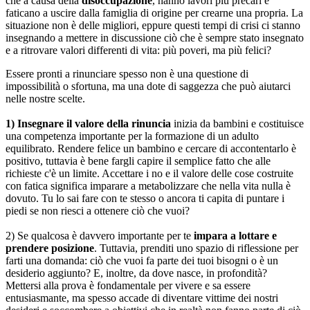
che a causa della
disoccupazione
, hanno lavori più precari e
faticano a uscire dalla famiglia di origine per crearne una propria. La
situazione non è delle migliori, eppure questi tempi di crisi ci stanno
insegnando a mettere in discussione ciò che è sempre stato insegnato
e a ritrovare valori differenti di vita: più poveri, ma più felici?
Essere pronti a rinunciare spesso non è una questione di
impossibilità o sfortuna, ma una dote di saggezza che può aiutarci
nelle nostre scelte.
1) Insegnare il valore della rinuncia
inizia da bambini e costituisce
una competenza importante per la formazione di un adulto
equilibrato. Rendere felice un bambino e cercare di accontentarlo è
positivo, tuttavia è bene fargli capire il semplice fatto che alle
richieste c'è un limite. Accettare i no e il valore delle cose costruite
con fatica significa imparare a metabolizzare che nella vita nulla è
dovuto. Tu lo sai fare con te stesso o ancora ti capita di puntare i
piedi se non riesci a ottenere ciò che vuoi?
2) Se qualcosa è davvero importante per te
impara a lottare e
prendere posizione
. Tuttavia, prenditi uno spazio di riflessione per
farti una domanda: ciò che vuoi fa parte dei tuoi bisogni o è un
desiderio aggiunto? E, inoltre, da dove nasce, in profondità?
Mettersi alla prova è fondamentale per vivere e sa essere
entusiasmante, ma spesso accade di diventare vittime dei nostri