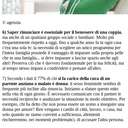
© agenzia
6) Saper rinunciare è essenziale per il benessere di una coppia
,
ma anche di un qualsiasi gruppo sociale o familiare. Molto più
frequentemente rispetto a oggi, fino a qualche anno fa in ogni casa
c'era una sola tv: la necessità di scegliere un unico programma per
l'intera famiglia possiede il vantaggio di imparare sulla propria pelle
che in una famiglia... si deve imparare a lasciar spazio anche agli
altri! Preserva ciò che è davvero fondamentale per la tua felicità, ma
al tempo stesso impara a condividere e pensare all'altro.
7) Secondo i dati il 77% di chi
si fa carico della cura di un
parente anziano o malato è donna
: il sesso femminile sembra di
frequente più incline alla rinuncia. Iniziamo a sfatare questo mito
nella vita di ogni giorno. È necessario comunicare con il partner le
necessità reciproche e analizzare la situazione in modo obiettivo. Per
esempio, chi ha detto che non possa essere un uomo a inseguire una
donna per amore? Ben vengano i cambi di città, lavoro, o casa, ma
solo quando ne siamo convinti a sufficienza, altrimenti
rischieremmo, nei momenti problematici, di accusare l'altra persona.