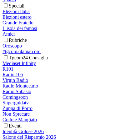
Speciali
Elezioni Italia
Elezioni estero
Grande Fratello
L'isola dei famosi
Amici
Rubriche
Oroscopo
#tgcom24amarcord
Tgcom24 Consiglia
Mediaset Infinity
R101
Radio 105
Virgin Radio
Radio Montecarlo
Radio Subasio
Comingsoon
Superguidatv
Zuppa di Porro
Non Sprecare
Cotto e Mangiato
Eventi
Identità Golose 2026
Salone del Risparmio 2026